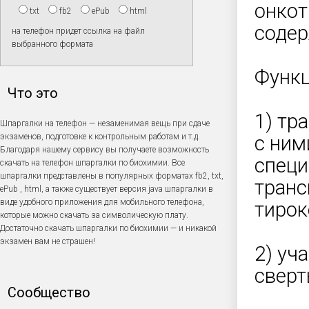
онкот
txt
fb2
ePub
html
содер
на телефон придет ссылка на файл
выбранного формата
Функц
Что это
1) тр
Шпаргалки на телефон — незаменимая вещь при сдаче
экзаменов, подготовке к контрольным работам и т.д.
с ним
Благодаря нашему сервису вы получаете возможность
специ
скачать на телефон шпаргалки по биохимии. Все
шпаргалки представлены в популярных форматах fb2, txt,
транс
ePub , html, а также существует версия java шпаргалки в
виде удобного приложения для мобильного телефона,
тирок
которые можно скачать за символическую плату.
Достаточно скачать шпаргалки по биохимии — и никакой
экзамен вам не страшен!
2) уч
сверт
Сообщество