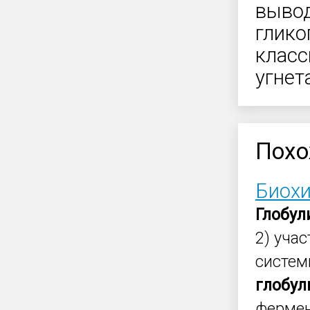
вывод
глико
класс
угнет
Похо
Биохи
Глобу
2) уча
систем
глобу
фермен