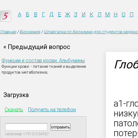
А
Б
В
Г
Д
Е
Ж
З
И
К
Л
М
Н
О
П
Главная
/
Биохимия
/
Шпаргалка по биохимии для студентов мединс
« Предыдущий вопрос
Функции и состав крови. Альбумины
Глоб
Функции крови:
- питание тканей и выделение
продуктов метаболизма;
Загрузка
a1-гл
Скачать
Получить на телефон
низку
патол
потер
например +79131234567