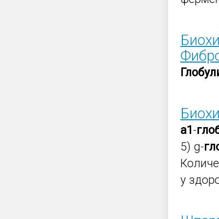
Биохи
Фибро
Глобу
Биохи
a
1
-
гло
5) g-
гл
Количе
у здор