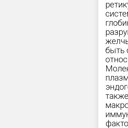
ретик
систе
глоби
разру
желчь
быть 
относ
Молек
плазм
эндог
также
макро
иммун
факто