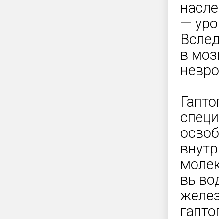
насле
— уро
Вслед
в моз
невро
Гапто
специ
освоб
внутр
молек
вывод
желез
гапто