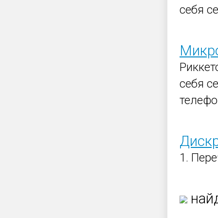
себя се
Микро
Риккет
себя се
телефо
Дискр
1. Пер
найд