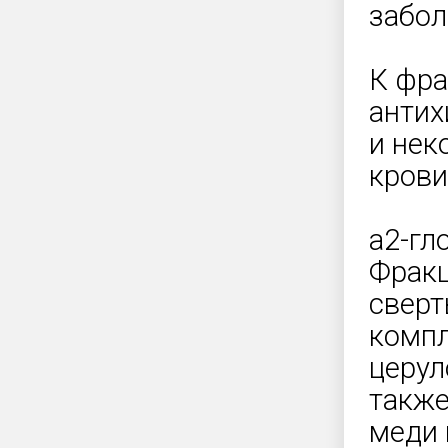
забол
К фра
антих
и нек
крови
a2-гл
Фракц
сверт
компл
церул
также
меди 