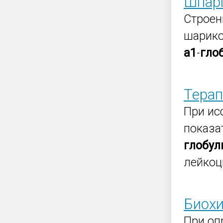
Шпарг
Строен
шарико
a
1
-
гло
Терап
При ис
показа
глобул
лейкоц
Биохи
При оп