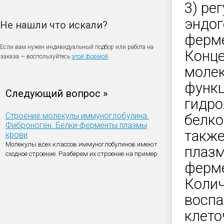
3) ре
эндог
Не нашли что искали?
ферме
Если вам нужен индивидуальный подбор или работа на
Конце
заказа — воспользуйтесь
этой формой
.
молек
функц
Следующий вопрос »
гидро
Строение молекулы иммуноглобулина.
белко
Фиброноген. Белки-ферменты плазмы
также
крови
Молекулы всех классов иммуноглобулинов имеют
плазм
сходное строение. Разберем их строение на пример
ферме
Колич
воспа
клето