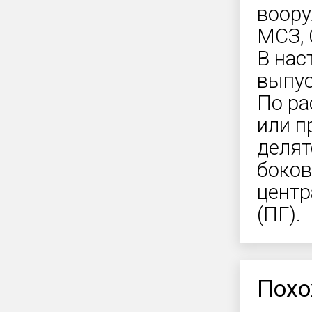
воору
МСЗ, С
В нас
выпус
По ра
или п
делят
боков
центр
(ПГ).
Похо