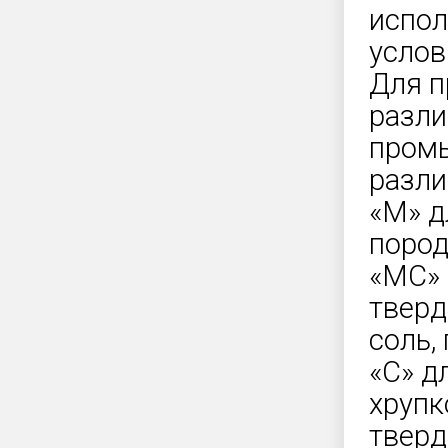
испол
услов
Для п
разли
пром
разли
«М» д
пород
«МС» 
тверд
соль,
«С» д
хрупк
тверд