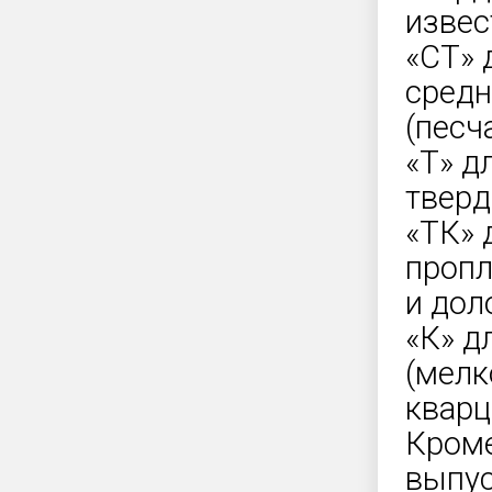
извес
«СТ» 
средн
(песч
«Т» д
тверд
«ТК» 
пропл
и дол
«К» д
(мелк
кварц
Кроме
выпу