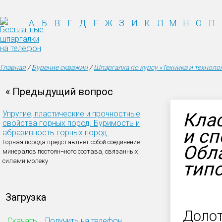
А
Б
В
Г
Д
Е
Ж
З
И
К
Л
М
Н
О
П
Главная
/
Бурение скважин
/
Шпаргалка по курсу «Техника и техноло
« Предыдущий вопрос
Упругие, пластические и прочностные
Кла
свойства горных пород. Буримость и
и сп
абразивность горных пород.
Горная порода представляет собой соединение
Обл
минералов постоян¬ного состава, связанных
силами молеку
типо
Загрузка
Долот
Скачать
Получить на телефон