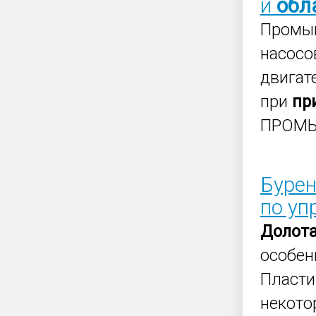
и
обл
Промыв
насосо
двигат
при
пр
ПРОМ
Бурен
по уп
Долот
особен
Пласти
некот