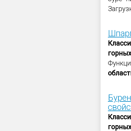
Загруз
Шпарг
Класс
горны
Функци
област
Бурен
свой
Класс
горны