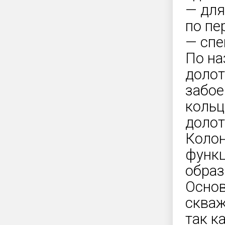
— для
по пе
— спе
По на
долот
забое
кольц
долот
Колон
функц
образ
Основ
сква
так к