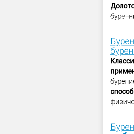
Долот
буре¬н
Бурен
бурен
Класс
приме
бурени
спосо
физиче
Бурен