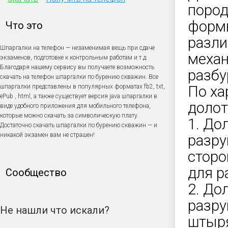
пород
формы
Что это
разли
Шпаргалки на телефон — незаменимая вещь при сдаче
механ
экзаменов, подготовке к контрольным работам и т.д.
Благодаря нашему сервису вы получаете возможность
разбу
скачать на телефон шпаргалки по бурению скважин. Все
шпаргалки представлены в популярных форматах fb2, txt,
По ха
ePub , html, а также существует версия java шпаргалки в
долот
виде удобного приложения для мобильного телефона,
которые можно скачать за символическую плату.
1. До
Достаточно скачать шпаргалки по бурению скважин — и
никакой экзамен вам не страшен!
разру
сторо
для р
Сообщество
2. До
разру
Не нашли что искали?
штыря