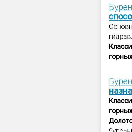
Бурен
спосо
Основ
гидрав
Класс
горны
Бурен
назн
Класс
горны
Долот
буре¬н