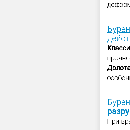
деформ
Бурен
дейст
Класс
прочно
Долот
особен
Бурен
разр
При вр