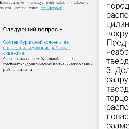
Если вам нужен индивидуальный подбор или работа на
поро
заказа — воспользуйтесь
этой формой
.
распо
цилин
Следующий вопрос »
вокру
Предн
Состав бурильной колонны, её
назначение и условия работы в
неабр
скважине.
тверд
Основное назначение бурильной колонны
обеспечить гидравлическую и механическую связь
3. До
работающего на
разру
твер
торцо
распо
лопас
разм