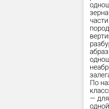
однош
зерна
части
пород
верти
разбу
абраз
однош
неабр
залег
По на
класс
— для
одной