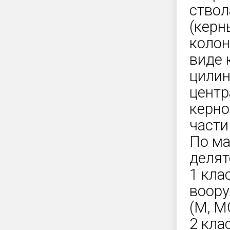
ствол
(керн
колон
виде 
цилин
центр
керно
части
По ма
делят
1 кла
воору
(М, МС
2 кла