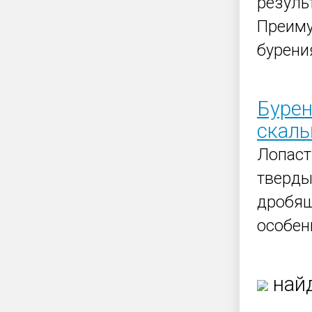
резуль
Преиму
бурени
Бурен
скалы
Лопас
тверды
дробящ
особен
найд