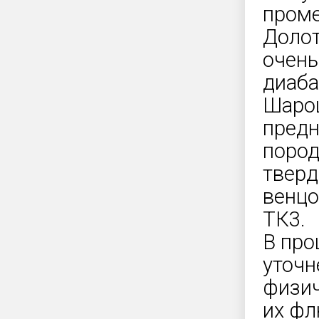
проме
Долот
очень
диаба
Шарош
предн
пород
тверд
венцо
ТК3.
В про
уточн
физич
их фл