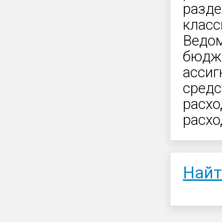
разде
класс
Ведом
бюдж
ассиг
средс
расхо
расхо
Найт