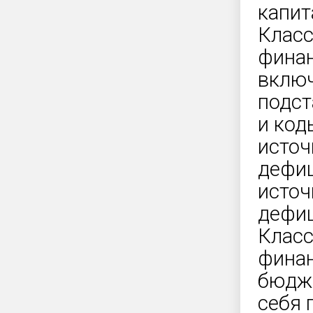
капит
Класс
фина
включ
подст
и код
источ
дефиц
источ
дефиц
Класс
финан
бюдже
себя 