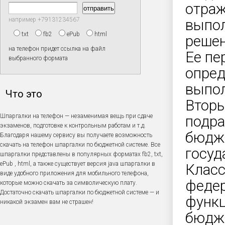
отраж
например +79131234567
выпол
txt
fb2
ePub
html
решен
на телефон придет ссылка на файл
Ее пе
выбранного формата
опред
выпол
Что это
Вторы
Шпаргалки на телефон — незаменимая вещь при сдаче
подра
экзаменов, подготовке к контрольным работам и т.д.
бюдже
Благодаря нашему сервису вы получаете возможность
скачать на телефон шпаргалки по бюджетной системе. Все
госуд
шпаргалки представлены в популярных форматах fb2, txt,
ePub , html, а также существует версия java шпаргалки в
Класс
виде удобного приложения для мобильного телефона,
федер
которые можно скачать за символическую плату.
Достаточно скачать шпаргалки по бюджетной системе — и
функц
никакой экзамен вам не страшен!
бюдж