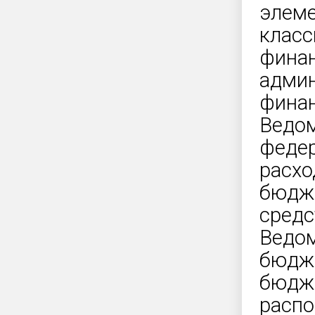
элеме
класс
финан
админ
финан
Ведом
федер
расхо
бюдже
средс
Ведом
бюдже
бюдже
распо