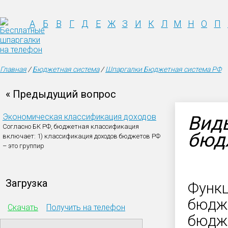
А
Б
В
Г
Д
Е
Ж
З
И
К
Л
М
Н
О
П
Главная
/
Бюджетная система
/
Шпаргалки Бюджетная система РФ
« Предыдущий вопрос
Экономическая классификация доходов
Вид
Согласно БК РФ, бюджетная классификация
бюд
включает: 1) классификация доходов бюджетов РФ
– это группир
Загрузка
Функц
бюдже
Скачать
Получить на телефон
бюдже