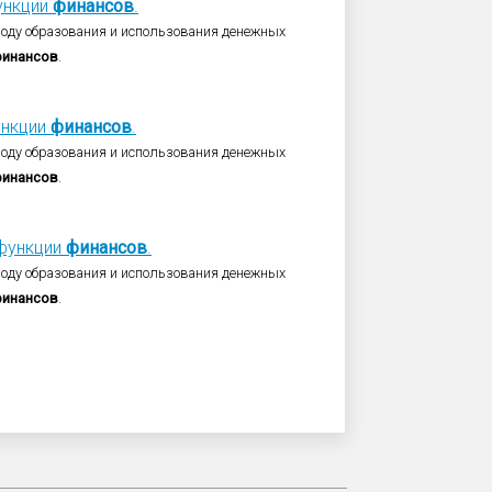
ункции
финансов
.
оводу образования и использования денежных
инансов
.
ункции
финансов
.
оводу образования и использования денежных
инансов
.
функции
финансов
.
оводу образования и использования денежных
инансов
.