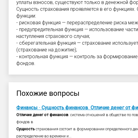
уплаты взносов, существуют только в денежной фо
Сущность страхования проявляется в его функциях.
функции:
- рисковая функция — перераспределение риска меж
- предупредительная функция — использование част
наступления страхового случая;
- сберегательная функция — страхование используе
(страхование на дожитие);
- контрольная функция — контроль за формировани
фондов.
Похожие вопросы
Финансы
-
Сущность
финансов
.
Отличие
денег
от
фи
Отличие
денег
от
финансов
. система отношений в обществе по п
фондов в
Сущность
страхования состоит в формировании определенного ден
распределение во времени и...