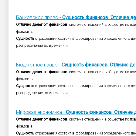
Банковское право -
Сущность
финансов
.
Отличие
де
Отличие
денег
от
финансов
. система отношений в обществе по п
фондов в
Сущность
страхования состоит в формировании определенного ден
распределение во времени и...
Бюджетное право -
Сущность
финансов
.
Отличие
де
Отличие
денег
от
финансов
. система отношений в обществе по п
фондов в
Сущность
страхования состоит в формировании определенного ден
распределение во времени и...
Мировая экономика -
Сущность
финансов
.
Отличие
Отличие
денег
от
финансов
. система отношений в обществе по п
фондов в
Сущность
страхования состоит в формировании определенного ден