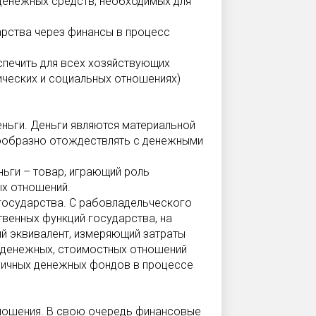
 денежных средств, необходимых для
арства через финансы в процесс
спечить для всех хозяйствующих
ических и социальных отношениях)
ьги. Деньги являются материальной
ообразно отождествлять с денежными
ньги – товар, играющий роль
ых отношений.
государства. С рабовладельческого
венных функций государства, на
й эквивалент, измеряющий затраты
ь денежных, стоимостных отношений
личных денежных фондов в процессе
ношения. В свою очередь финансовые