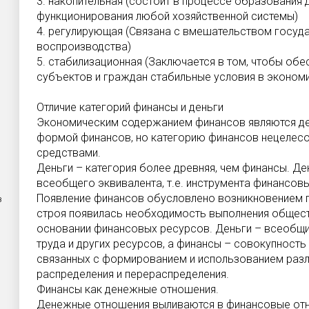
3. накопительная (состоит в процессе образования
функционирования любой хозяйственной системы)
4. регулирующая (Связана с вмешательством госуд
воспроизводства)
5. стабилизационная (Заключается в том, чтобы обе
субъектов и граждан стабильные условия в эконом
Отличие категорий финансы и деньги
Экономическим содержанием финансов являются ден
формой финансов, но категорию финансов нецелес
средствами.
Деньги – категория более древняя, чем финансы. Де
всеобщего эквивалента, т.е. инструмента финансов
Появление финансов обусловлено возникновением 
з
строя появилась необходимость выполнения общест
основании финансовых ресурсов. Деньги – всеобщи
труда и других ресурсов, а финансы – совокупност
связанных с формированием и использованием раз
распределения и перераспределения.
Финансы как денежные отношения.
Денежные отношения выливаются в финансовые от