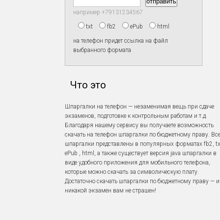
например +79131234567
txt
fb2
ePub
html
на телефон придет ссылка на файл
выбранного формата
Что это
Шпаргалки на телефон — незаменимая вещь при сдаче
экзаменов, подготовке к контрольным работам и т.д.
Благодаря нашему сервису вы получаете возможность
скачать на телефон шпаргалки по бюджетному праву. Вс
шпаргалки представлены в популярных форматах fb2, tx
ePub , html, а также существует версия java шпаргалки в
виде удобного приложения для мобильного телефона,
которые можно скачать за символическую плату.
Достаточно скачать шпаргалки по бюджетному праву — и
никакой экзамен вам не страшен!