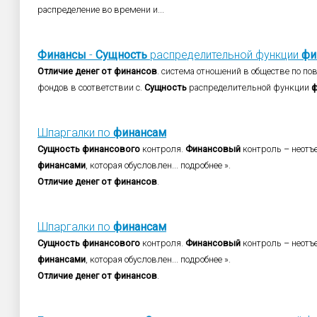
распределение во времени и...
Финансы
-
Сущность
распределительной функции
фи
Отличие
денег
от
финансов
. система отношений в обществе по п
фондов в соответствии с.
Сущность
распределительной функции
ф
Шпаргалки по
финансам
Сущность
финансового
контроля.
Финансовый
контроль – неотъ
финансами
, которая обусловлен... подробнее ».
Отличие
денег
от
финансов
.
Шпаргалки по
финансам
Сущность
финансового
контроля.
Финансовый
контроль – неотъ
финансами
, которая обусловлен... подробнее ».
Отличие
денег
от
финансов
.