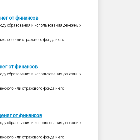
нег
от
финансов
оводу образования и использования денежных
ежного или страхового фонда и его
нег
от
финансов
оводу образования и использования денежных
ежного или страхового фонда и его
денег
от
финансов
оводу образования и использования денежных
ежного или страхового фонда и его