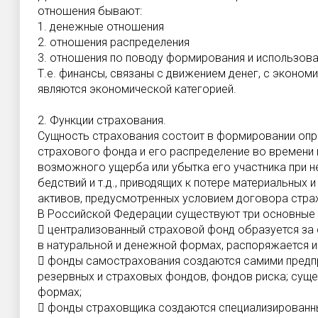
отношения бывают:
1. денежные отношения
2. отношения распределения
3. отношения по поводу формирования и использов
Т.е. финансы, связаны с движением денег, с эконом
являются экономической категорией.
2. Функции страхования.
Сущность страхования состоит в формировании опр
страхового фонда и его распределение во времени
возможного ущерба или убытка его участника при н
бедствий и т.д., приводящих к потере материальных 
активов, предусмотренных условием договора стра
В Российской Федерации существуют три основные
 централизованный страховой фонд образуется за
в натуральной и денежной формах, распоряжается и
 фонды самострахования создаются самими предпр
резервных и страховых фондов, фондов риска; суще
формах;
 фонды страховщика создаются специализированн