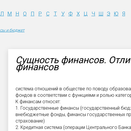
Л
М
Н
О
П
Р
С
Т
У
Ф
Х
Ц
Ч
Ш
Э
Ю
Я
нсы и бюджет
Сущность финансов. Отлич
финансов
система отношений в обществе по поводу образова
фондов в соответствии с функциями и ролью катего
К финансам относят:
1. Государственные финансы (государственный бюдж
внебюджетные фонды, финансы государственных пр
страхование)
2. Кредитная система (операции Центрального Банк