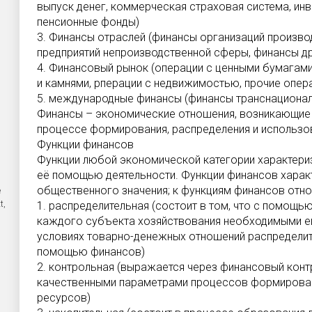
выпуск денег, коммерческая страховая система, и
пенсионные фонды)
3. Финансы отраслей (финансы организаций произв
предприятий непроизводственной сферы, финансы д
4. Финансовый рынок (операции с ценными бумагами
и камнями, рперации с недвижимостью, прочие опер
5. международные финансы (финансы транснациона
Финансы – экономические отношения, возникающие
процессе формирования, распределения и использо
Функции финансов
Функции любой экономической категории характери
её помощью деятельности. Функции финансов хара
общественного значения; к функциям финансов отно
е
t,
1. распределительная (состоит в том, что с помощ
каждого субъекта хозяйствования необходимыми е
условиях товарно-денежных отношений распредели
помощью финансов)
2. контрольная (выражается через финансовый конт
качественными параметрами процессов формирован
ресурсов)