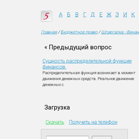
А
Б
В
Г
Д
Е
Ж
З
И
К
Главная
/
Бюджетное право
/
Шпаргалка - Фина
« Предыдущий вопрос
Сущность распределительной функции
финансов.
Распределительная функция возникает в момент
движения денежных средств. Реальное движение
денежных с
Загрузка
Скачать
Получить на телефон