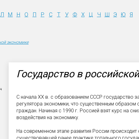
Л
М
Н
О
П
Р
С
Т
У
Ф
Х
Ц
Ч
Ш
Э
Ю
Я
ной экономике
Государство в российско
ч
С начала ХХ в. с образованием СССР государство 
регулятора экономики, что существенным образом о
граждан. Начиная с 1990 г. Россией взят курс на с
воздействия на экономику.
На современном этапе развития России происходит
существовавшей ранее практике тотального государ