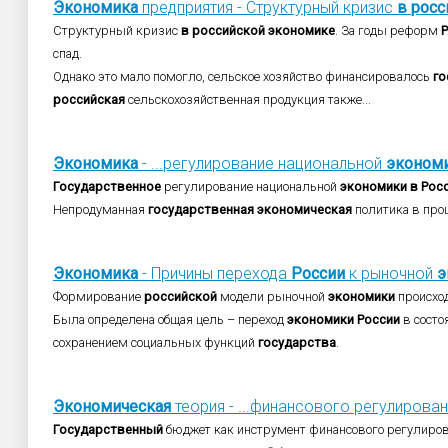
Экономика
предприятия - Структурный кризис
в
росс
Структурный кризис
в
российской
экономике
. За годы реформ
спад.
Однако это мало помогло, сельское хозяйство финансировалось
го
российская
сельскохозяйственная продукция также...
Экономика
- ...регулирование национальной
эконом
Государственное
регулирование национальной
экономики
в
Рос
Непродуманная
государственная
экономическая
политика в проц
Экономика
- Причины перехода
России
к рыночной
э
Формирование
российской
модели рыночной
экономики
происхо
Была определена общая цель – переход
экономики
России
в состо
сохранением социальных функций
государства
.
Экономическая
теория - ...финансового регулирова
Государственный
бюджет как инструмент финансового регулиро