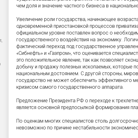
чем доля и значение частного бизнеса в национальн
Увеличение роли государства, начинающее возраста
одновременной приостановкой процессов приватизаци
официальном уровне поставлен вопрос о необходим
государственного воздействия на экономику. Логи
t,
фактический переход под государственное управлени
«Сибнефть» и «Газпром», что оценивается специалис
это положительное явление, так как позволяет скон
й
добычу и продажу полезных ископаемых, которые п
национальным достоянием. С другой стороны, миров
государство не может обеспечить эффективного ме
кризисом самого государственного аппарата.
Предложение Президента РФ о переходе к трехлет
является основной предпосылкой формирования пла
По оценкам многих специалистов столь долгосрочн
невозможно по причине нестабильности экономичес