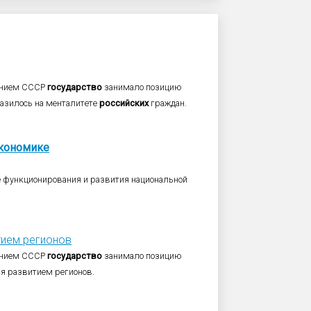
ванием СССР
государство
занимало позицию
разилось на менталитете
российских
граждан.
кономике
се функционирования и развития национальной
тием регионов
ванием СССР
государство
занимало позицию
я развитием регионов.