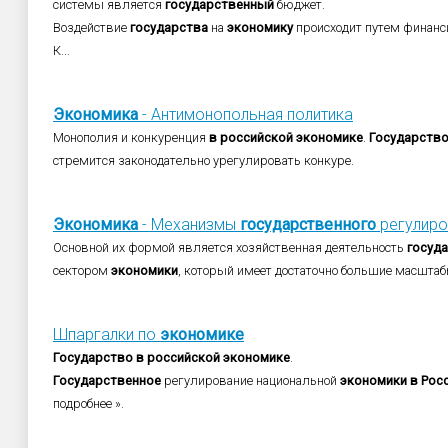
системы является
государственный
бюджет.
Воздействие
государства
на
экономику
происходит путем финанси
К...
Экономика
- Антимонопольная политика
Монополия и конкуренция
в
российской
экономике
.
Государств
стремится законодательно урегулировать конкуре.
Экономика
- Механизмы
государственного
регулиров
Основной их формой является хозяйственная деятельность
госуд
сектором
экономики
, который имеет достаточно большие масшта
Шпаргалки по
экономике
Государство
в
российской
экономике
.
Государственное
регулирование национальной
экономики
в
Рос
подробнее ».