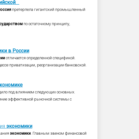
ийской
...
Россия
претерпела гигантский промышленный
сударством
по остаточному принципу,
ики
в
России
сии
отличается определенной спецификой.
ессе приватизации, реорганизации банковской.
кономике
дило под влиянием следующих основных.
яние эффективной рыночной системы с
ния
экономики
вания
экономики
. Главным звеном финансовой