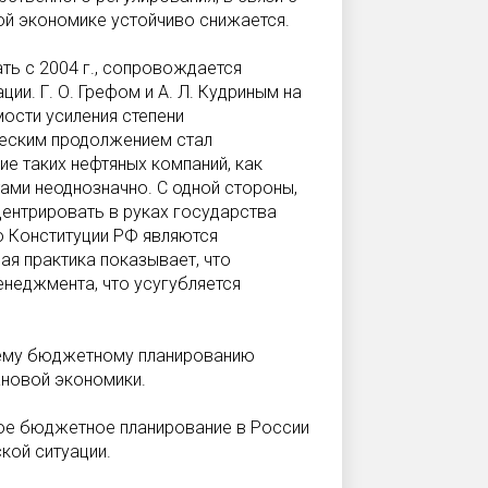
ой экономике устойчиво снижается.
ть с 2004 г., сопровождается
и. Г. О. Грефом и А. Л. Кудриным на
ости усиления степени
ческим продолжением стал
е таких нефтяных компаний, как
тами неоднозначно. С одной стороны,
центрировать в руках государства
о Конституции РФ являются
ая практика показывает, что
неджмента, что усугубляется
нему бюджетному планированию
новой экономики.
ое бюджетное планирование в России
кой ситуации.