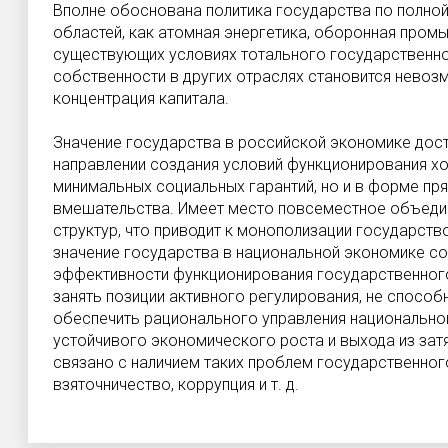
Вполне обоснована политика государства по полной
областей, как атомная энергетика, оборонная пром
существующих условиях тотального государственно
собственности в других отраслях становится невозм
концентрация капитала.
Значение государства в российской экономике дост
направлении создания условий функционирования х
минимальных социальных гарантий, но и в форме пр
вмешательства. Имеет место повсеместное объедин
структур, что приводит к монополизации государс
значение государства в национальной экономике с
эффективности функционирования государственного
занять позиции активного регулирования, не спосо
обеспечить рационального управления национально
устойчивого экономического роста и выхода из зат
связано с наличием таких проблем государственног
взяточничество, коррупция и т. д.