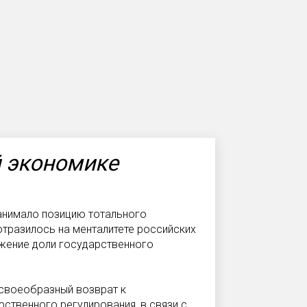
й экономике
занимало позицию тотального
тразилось на менталитете российских
нижение доли государственного
 своеобразный возврат к
ственного регулирования, в связи с