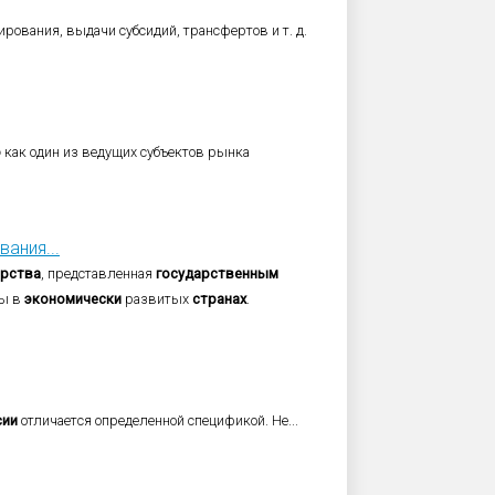
рования, выдачи субсидий, трансфертов и т. д.
о
как один из ведущих субъектов рынка
ания...
арства
, представленная
государственным
бы в
экономически
развитых
странах
.
сии
отличается определенной спецификой. Не...