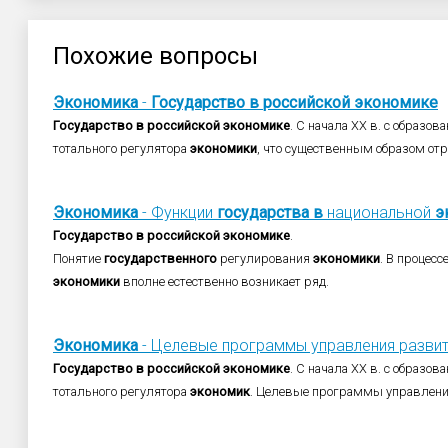
Похожие вопросы
Экономика
-
Государство
в
российской
экономике
Государство
в
российской
экономике
. С начала ХХ в. с образо
тотального регулятора
экономики
, что существенным образом от
Экономика
- Функции
государства
в
национальной
э
Государство
в
российской
экономике
.
Понятие
государственного
регулирования
экономики
. В процес
экономики
вполне естественно возникает ряд.
Экономика
- Целевые программы управления разви
Государство
в
российской
экономике
. С начала ХХ в. с образо
тотального регулятора
экономик
. Целевые программы управлени