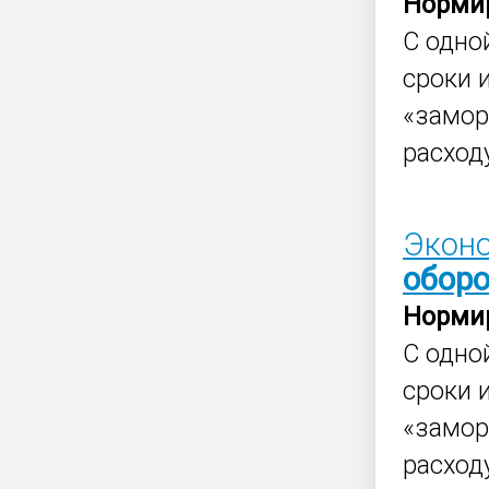
Норми
С одно
сроки 
«замо
расхо
Эконо
обор
Норми
С одно
сроки 
«замо
расхо