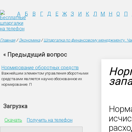
А
Б
В
Г
Д
Е
Ж
З
И
К
Л
М
Н
О
П
Главная
/
Экономика
/
Шпаргалка по финансовому менеджменту. Час
« Предыдущий вопрос
Нормирование оборотных средств
Нор
Важнейшим элементом управления оборотными
зап
средствами является научно обоснованное их
нормирование. П
Загрузка
Норма
исчис
Скачать
Получить на телефон
расхо