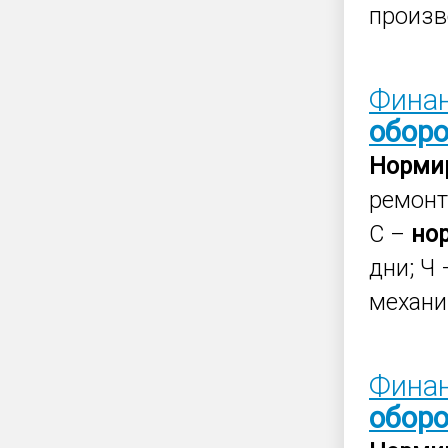
произв
Фина
обор
Норми
ремонт
С –
но
дни; Ч
механиз
Финан
обор