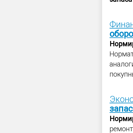
Фина
обор
Норми
Норма
аналог
покупн
Эконо
запас
Норми
ремонт