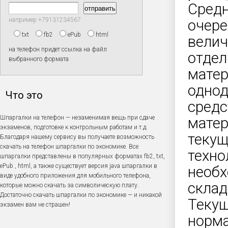
Средн
например +79131234567
очере
txt
fb2
ePub
html
велич
на телефон придет ссылка на файл
отдел
выбранного формата
матер
однод
Что это
средс
Шпаргалки на телефон — незаменимая вещь при сдаче
матер
экзаменов, подготовке к контрольным работам и т.д.
текущ
Благодаря нашему сервису вы получаете возможность
скачать на телефон шпаргалки по экономике. Все
техно
шпаргалки представлены в популярных форматах fb2, txt,
ePub , html, а также существует версия java шпаргалки в
необх
виде удобного приложения для мобильного телефона,
склад
которые можно скачать за символическую плату.
Достаточно скачать шпаргалки по экономике — и никакой
Текущ
экзамен вам не страшен!
норма