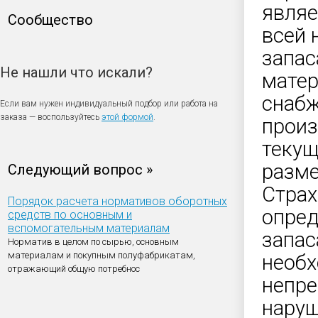
являе
Сообщество
всей 
запас
Не нашли что искали?
матер
снабж
Если вам нужен индивидуальный подбор или работа на
заказа — воспользуйтесь
этой формой
.
произ
текущ
разме
Следующий вопрос »
Страх
Порядок расчета нормативов оборотных
опре
средств по основным и
вспомогательным материалам
запас
Норматив в целом по сырью, основным
материалам и покупным полуфабрикатам,
необх
отражающий общую потребнос
непре
наруш