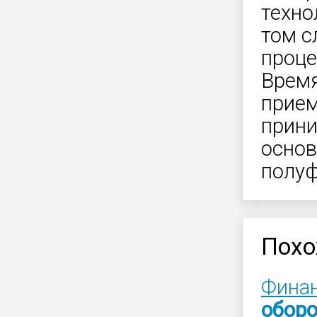
техно
том с
проце
Время
прием
прини
основ
полуф
Похо
Фина
обор