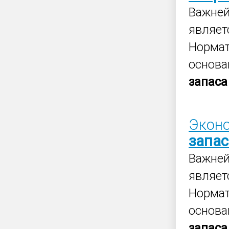
Важне
являет
Норма
основа
запаса
Эконо
запас
Важне
являет
Норма
основа
запаса