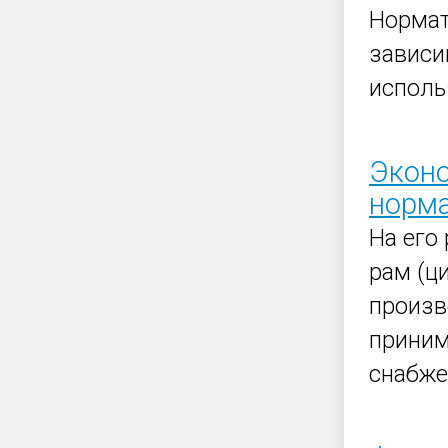
Норма
зависи
исполь
Эконо
норм
На его
рам (ц
произв
приним
снабже