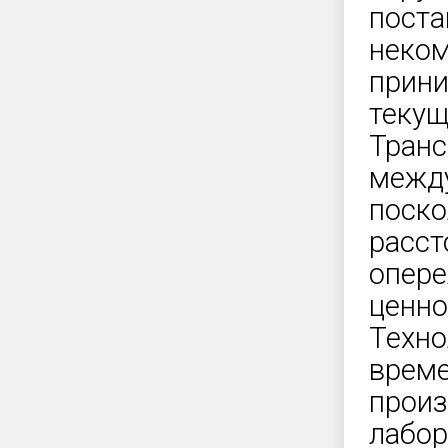
поста
неком
прини
текущ
Транс
между
поско
расст
опере
ценно
Техно
време
произ
лабор