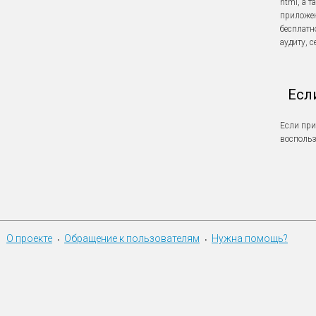
html, а 
приложен
бесплатн
аудиту, 
Есл
Если при
восполь
О проекте
Обращение к пользователям
Нужна помощь?
•
•