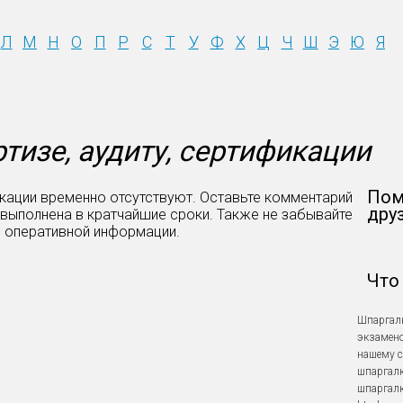
Л
М
Н
О
П
Р
С
Т
У
Ф
Х
Ц
Ч
Ш
Э
Ю
Я
тизе, аудиту, сертификации
Пом
икации временно отсутствуют. Оставьте комментарий
дру
 выполнена в кратчайшие сроки. Также не забывайте
я оперативной информации.
Что
Шпаргалк
экзамено
нашему с
шпаргалк
шпаргалк