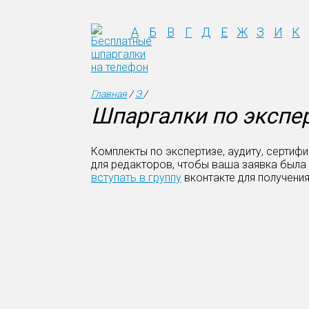
А
Б
В
Г
Д
Е
Ж
З
И
К
Главная
/
Э
/
Шпаргалки по экспер
Комплекты по экспертизе, аудиту, сертиф
для редакторов, чтобы ваша заявка была
вступать в группу
вконтакте для получени