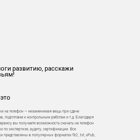
оги развитию, расскажи
зьям!
 это
и на телефон — незаменимая вещь при сдаче
в, подготовке к контрольным работам и т.д. Благодаря
ервису вы получаете возможность скачать на телефон
и по экспертизе, аудиту, сертификации. Все
и представлены в популярных форматах fb2, txt, ePub,