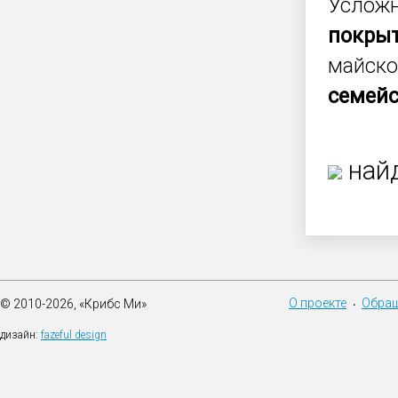
Услож
покры
майско
семейс
найд
О проекте
Обращ
© 2010-2026, «Крибс Ми»
•
дизайн:
fazeful design