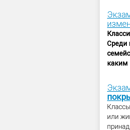
Экзам
измен
Класс
Среди
семейс
каким
Экзам
покр
Класс
или ж
принад