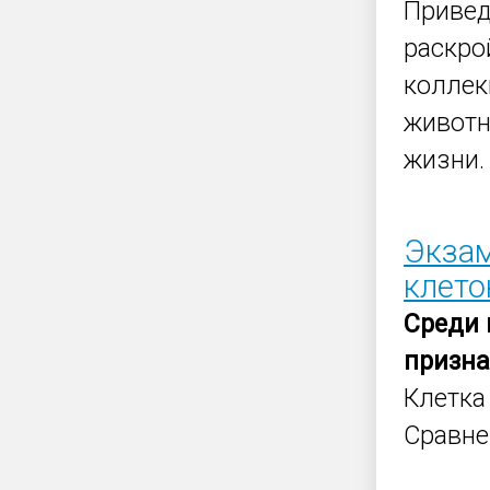
Приве
раскро
коллек
животн
жизни.
Экзам
клет
Среди
призн
Клетка
Сравне