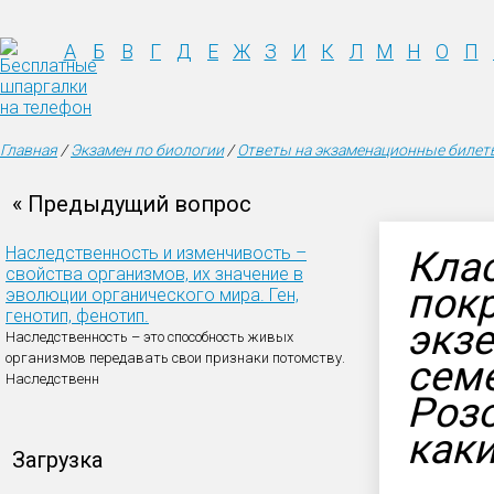
А
Б
В
Г
Д
Е
Ж
З
И
К
Л
М
Н
О
П
Главная
/
Экзамен по биологии
/
Ответы на экзаменационные билеты
« Предыдущий вопрос
Наследственность и изменчивость –
Кла
свойства организмов, их значение в
пок
эволюции органического мира. Ген,
генотип, фенотип.
экз
Наследственность – это способность живых
организмов передавать свои признаки потомству.
сем
Наследственн
Розо
каки
Загрузка