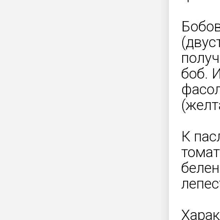
Бобов
(двус
получ
боб. 
фасол
(желт
К пас
томат
белен
лепес
Харак