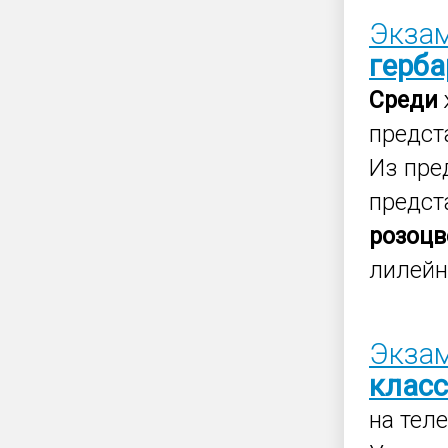
Экзам
герб
Среди
предст
Из пр
предст
розоц
лилейны
Экзам
клас
на тел