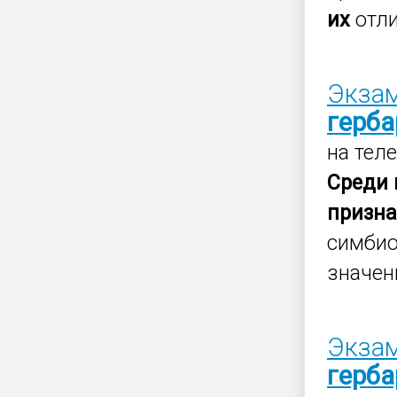
их
отли
Экзам
герб
на тел
Среди
призн
симбио
значен
Экзам
герб