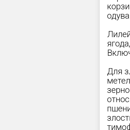
корзи
одува
Лилей
ягода
Включ
Для з
метел
зерно
относ
пшени
злост
тимоф