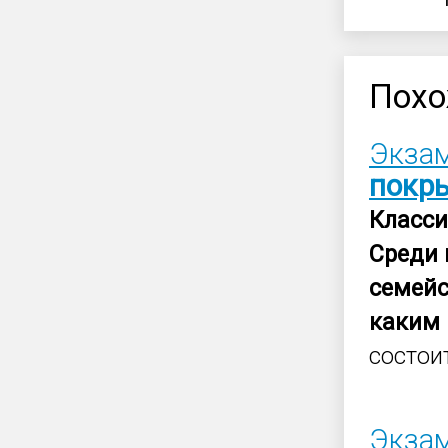
Похо
Экзам
покр
Класс
Среди
семейс
каким
состоит
Экзам