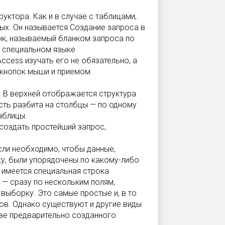
ктора. Как и в случае с таблицами,
ных. Он называется Создание запроса в
нк, называемый бланком запроса по
а специальном языке
ccess изучать его не обязательно, а
кнопок мыши и приемом
. В верхней отображается структура
сть разбита на столбцы — по одному
аблицы.
создать простейший запрос,
сли необходимо, чтобы данные,
у, были упорядочены по какому-либо
 имеется специальная строка
— сразу по нескольким полям,
выборку. Это самые простые и, в то
ов. Однако существуют и другие виды
азе предварительно созданного