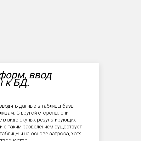
форм, ввод
 к БД.
вводить данные в таблицы базы
лицам. С другой стороны, они
е в виде скупых результирующих
зи с таким разделением существует
таблицы и на основе запроса, хотя
 творчества.