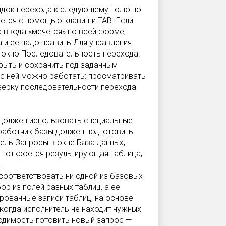
ядок перехода к следующему полю по
яется с помощью клавиши TAB. Если
 ввода «мечется» по всей форме,
 и ее надо править.Для управления
 окно Последовательность перехода.
рыть и сохранить под заданным
 с ней можно работать: просматривать
верку последовательности перехода
н должен использовать специальные
работчик базы должен подготовить
нель Запросы в окне База данных,
— откроется результирующая таблица,
.
соответствовать ни одной из базовых
ор из полей разных таблиц, а ее
рованные записи таблиц, на основе
когда исполнитель не находит нужных
одимость готовить новый запрос —