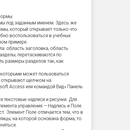
формы.
рмы под заданным именем. Здесь же
мы, который открывает только что
обно воспользоваться в учебных
вом примере.
а: область заголовка, область
разделы, перетаскиваются по
ь размеры разделов так, как
, которыми может пользоваться
е открывают щелчком на
soft Access или командой Вид» Панель
текстовые надписи и рисунки. Для
лемента управления — Надпись и Поле.
т. Элемент Поле отличается тем, что в
лицы, на которой основана форма, то
еняться.