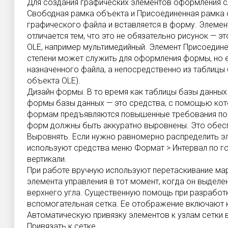
Для создания графических элементов оформления с
Свободная рамка объекта и Присоединенная рамка 
графического файла и вставляется в форму. Элеме
отличается тем, что это не обязательно рисунок — 
OLE, например мультимедийный. Элемент Присоедине
степени может служить для оформления формы, но 
назначенного файла, а непосредственно из таблицы 
объекта OLE).
Дизайн формы. В то время как таблицы базы данных 
формы базы данных — это средства, с помощью кот
формам предъявляются повышенные требования по д
форм должны быть аккуратно выровнены. Это обес
Выровнять. Если нужно равномерно распределить э
используют средства меню Формат > Интервал по го
вертикали.
При работе вручную используют перетаскивание ма
элемента управления в тот момент, когда он выделе
верхнего угла. Существенную помощь при разработ
вспомогательная сетка. Ее отображение включают к
Автоматическую привязку элементов к узлам сетки
Привязать к сетке.