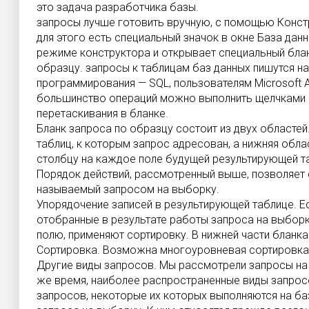
это задача разработчика базы.
запросы лучше готовить вручную, с помощью Констру
для этого есть специальный значок в окне База дан
режиме конструктора и открывает специальный бла
образцу. запросы к таблицам баз данных пишутся н
программирования — SQL, пользователям Microsoft A
большинство операций можно выполнить щелчками 
перетаскивания в бланке.
Бланк запроса по образцу состоит из двух областей
таблиц, к которым запрос адресован, а нижняя обла
столбцу на каждое поле будущей результирующей т
Порядок действий, рассмотренный выше, позволяет 
называемый запросом на выборку.
Упорядочение записей в результирующей таблице. Е
отобранные в результате работы запроса на выборк
полю, применяют сортировку. В нижней части бланка
Сортировка. Возможна многоуровневая сортировка 
Другие виды запросов. Мы рассмотрели запросы на 
же время, наиболее распространенные виды запрос
запросов, некоторые их которых выполняются на б