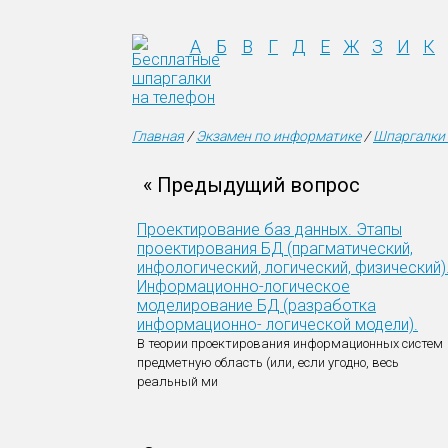
А
Б
В
Г
Д
Е
Ж
З
И
К
Главная
/
Экзамен по информатике
/
Шпаргалки 
« Предыдущий вопрос
Проектирование баз данных. Этапы
проектирования БД (прагматический,
инфологический, логический, физический)
Информационно-логическое
моделирование БД (разработка
информационно- логической модели).
В теории проектирования информационных систем
предметную область (или, если угодно, весь
реальный ми