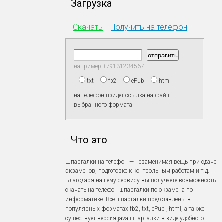
Загрузка
Скачать
Получить на телефон
например +79131234567
txt
fb2
ePub
html
на телефон придет ссылка на файл
выбранного формата
Что это
Шпаргалки на телефон — незаменимая вещь при сдаче
экзаменов, подготовке к контрольным работам и т.д.
Благодаря нашему сервису вы получаете возможность
скачать на телефон шпаргалки по экзамена по
информатике. Все шпаргалки представлены в
популярных форматах fb2, txt, ePub , html, а также
существует версия java шпаргалки в виде удобного