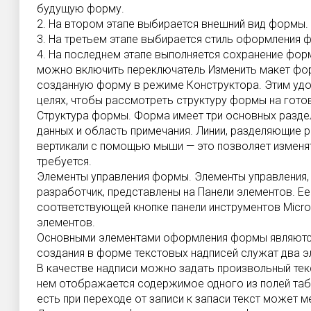
будущую форму.
2. На втором этапе выбирается внешний вид формы.
3. На третьем этапе выбирается стиль оформления 
4. На последнем этапе выполняется сохранение фо
можно включить переключатель Изменить макет фор
созданную форму в режиме Конструктора. Этим уд
целях, чтобы рассмотреть структуру формы на гото
Структура формы. Форма имеет три основных раздел
данных и область примечания. Линии, разделяющие 
вертикали с помощью мыши — это позволяет изменят
требуется.
Элементы управления формы. Элементы управления
разработчик, представлены на Панели элементов. Е
соответствующей кнопке панели инструментов Micro
элементов.
Основными элементами оформления формы являются 
создания в форме текстовых надписей служат два э
В качестве надписи можно задать произвольный текс
нем отображается содержимое одного из полей таб
есть при переходе от записи к запаси текст может м