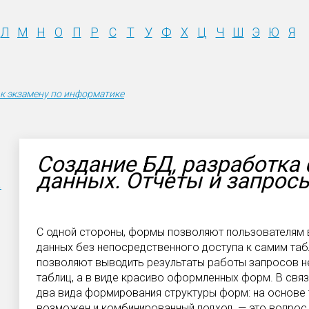
Л
М
Н
О
П
Р
С
Т
У
Ф
Х
Ц
Ч
Ш
Э
Ю
Я
к экзамену по информатике
Cоздание БД, разработка 
данных. Отчеты и запросы
.
С одной стороны, формы позволяют пользователям 
данных без непосредственного доступа к самим таб
позволяют выводить результаты работы запросов н
таблиц, а в виде красиво оформленных форм. В свя
два вида формирования структуры форм: на основе 
возможен и комбинированный подход, — это вопрос