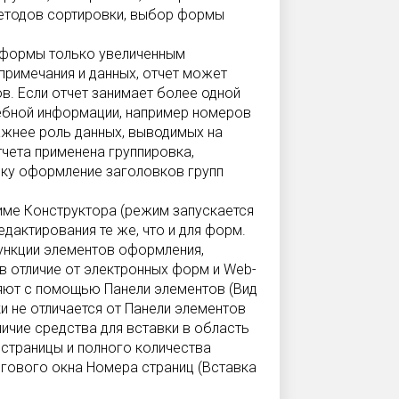
 методов сортировки, выбор формы
ы формы только увеличенным
примечания и данных, отчет может
в. Если отчет занимает более одной
жебной информации, например номеров
важнее роль данных, выводимых на
отчета применена группировка,
ьку оформление заголовков групп
име Конструктора (режим запускается
дактирования те же, что и для форм.
ункции элементов оформления,
 в отличие от электронных форм и Web-
яют с помощью Панели элементов (Вид
и не отличается от Панели элементов
ичие средства для вставки в область
 страницы и полного количества
гового окна Номера страниц (Вставка