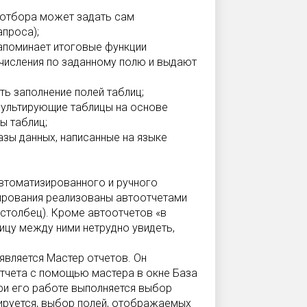
й отбора может задать сам
апроса);
напоминает итоговые функции
числения по заданному полю и выдают
ь заполнение полей таблиц;
зультирующие таблицы на основе
ы таблиц;
зы данных, написанные на языке
втоматизированного и ручного
ирования реализованы автоотчетами
 столбец). Кроме автоотчетов «в
ицу между ними нетрудно увидеть,
является Мастер отчетов. Он
тчета с помощью мастера в окне База
При его работе выполняется выбор
зируется, выбор полей, отображаемых