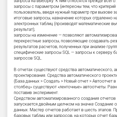
запроса на выборку. К ним относятся прежде всего:
запросы с параметром (интересны тем, что критери
пользователь, введя нужный параметр при вызове з
итоговые запросы, назначение которых отдаленно 
электронных таблиц (производят математические вы
результат);
запросы на изменение — позволяют автоматизироват
перекрестные запросы, позволяющие создавать ре
результатов расчетов, полученных при анализе групп
специфические запросы SQL — запросы к серверу ба
запросов SQL.
В отчетах существуют средства автоматического, а
проектирования. Средства автоматического проект
(База данных > Создать > Новый отчет > Автоотчет в
столбец» существуют «ленточные» автоотчеты. Разн
поставив эксперимент.
Средством автоматизированного создания отчетов 
запускается двойным щелчком на значке Создание о
данных. Мастер отчетов работает в шесть этапов. 
базовых таблиц или запросов, на которых отчет ба