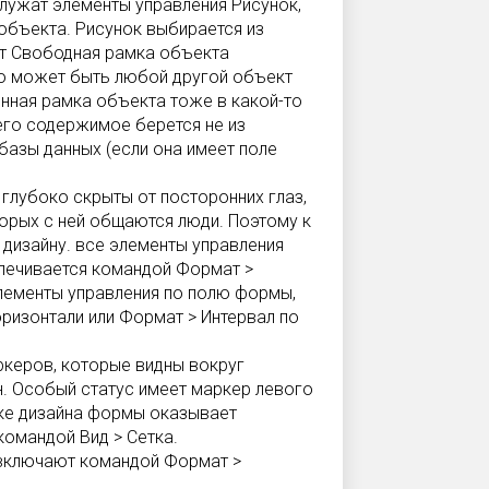
лужат элементы управления Рисунок,
объекта. Рисунок выбирается из
нт Свободная рамка объекта
это может быть любой другой объект
нная рамка объекта тоже в какой-то
его содержимое берется не из
базы данных (если она имеет поле
глубоко скрыты от посторонних глаз,
орых с ней общаются люди. Поэтому к
изайну. все элементы управления
печивается командой Формат >
лементы управления по полю формы,
ризонтали или Формат > Интервал по
ркеров, которые видны вокруг
н. Особый статус имеет маркер левого
ке дизайна формы оказывает
омандой Вид > Сетка.
 включают командой Формат >