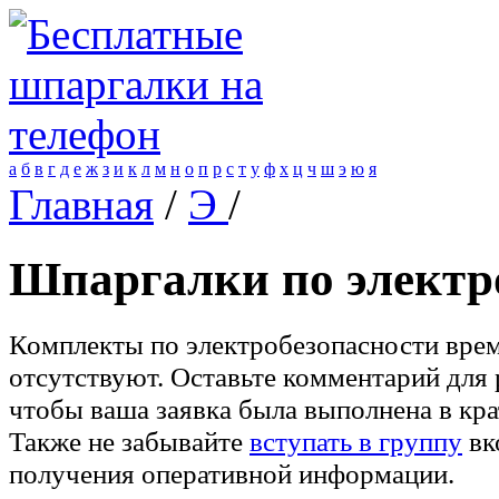
а
б
в
г
д
е
ж
з
и
к
л
м
н
о
п
р
с
т
у
ф
х
ц
ч
ш
э
ю
я
Главная
/
Э
/
Шпаргалки по электр
Комплекты по электробезопасности вре
отсутствуют. Оставьте комментарий для 
чтобы ваша заявка была выполнена в кр
Также не забывайте
вступать в группу
вк
получения оперативной информации.