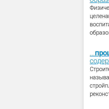
Физиче
целена
воспит
образов
...
про
соде
Строи
называ
стройп
реконс