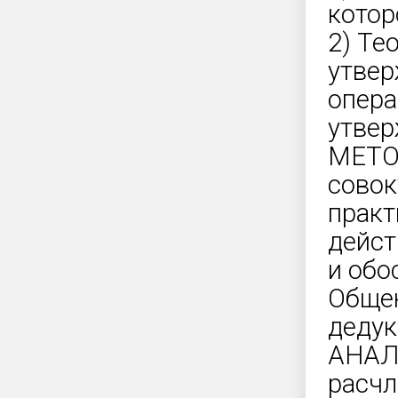
котор
2) Те
утвер
опера
утвер
МЕТОД
совок
практ
дейст
и обо
Общен
дедук
АНАЛИ
расчл