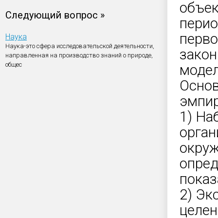
объек
Следующий вопрос »
перио
перво
Наука
Наука-это сфера исследовательской деятельности,
закон
направленная на производство знаний о природе,
общес
модел
Основ
эмпир
1) На
орган
окруж
опред
показ
2) Эк
целен