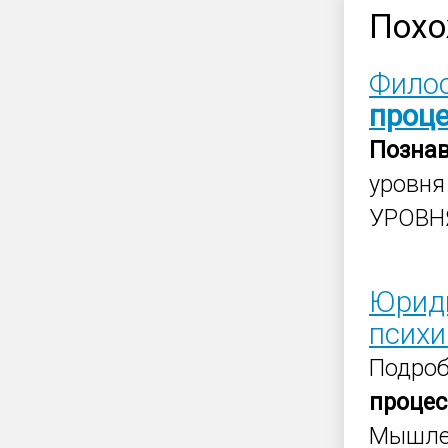
Похо
Фило
проц
Позна
уровня
УРОВНЯ
Юриди
псих
Подро
проце
Мышле