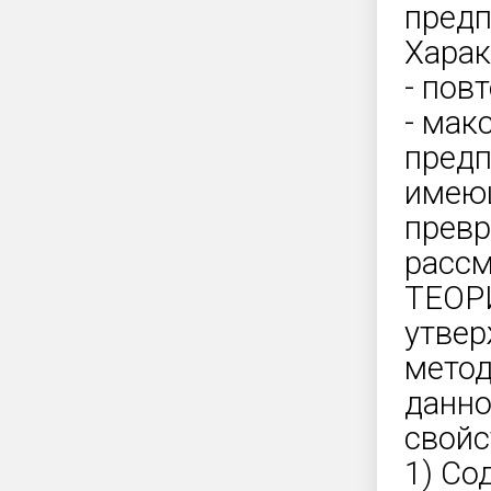
предп
Харак
- пов
- мак
пред
имеющ
превр
рассм
ТЕОРИ
утвер
метод
данно
свойс
1) Со