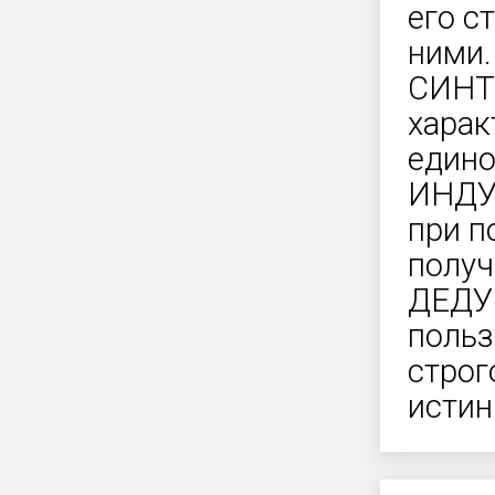
его с
ними.
СИНТЕ
харак
едино
ИНДУК
при п
получ
ДЕДУК
польз
строг
истин