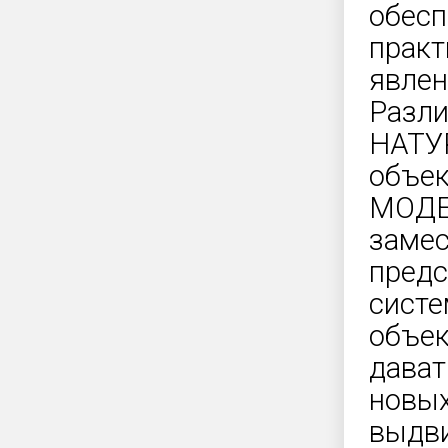
обесп
практ
явлен
Разли
НАТУР
объек
МОДЕ
замес
предс
систе
объек
дават
новых
выдви