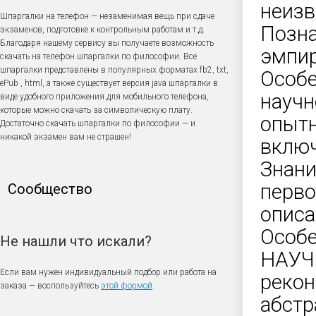
неизв
Шпаргалки на телефон — незаменимая вещь при сдаче
Позна
экзаменов, подготовке к контрольным работам и т.д.
Благодаря нашему сервису вы получаете возможность
эмпир
скачать на телефон шпаргалки по философии. Все
шпаргалки представлены в популярных форматах fb2, txt,
Особ
ePub , html, а также существует версия java шпаргалки в
научн
виде удобного приложения для мобильного телефона,
которые можно скачать за символическую плату.
опытн
Достаточно скачать шпаргалки по философии — и
никакой экзамен вам не страшен!
включ
Знани
перво
Сообщество
описа
Особ
Не нашли что искали?
НАУЧ
Если вам нужен индивидуальный подбор или работа на
рекон
заказа — воспользуйтесь
этой формой
.
абстр