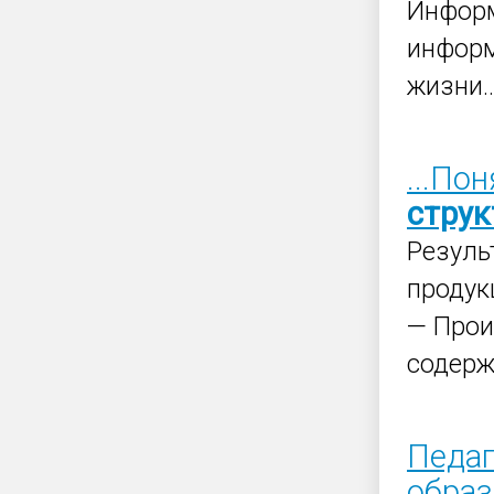
Инфор
информ
жизни..
...По
струк
Резуль
продук
— Про
содерж
Педаг
образ