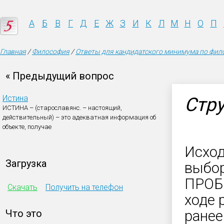
А
Б
В
Г
Д
Е
Ж
З
И
К
Л
М
Н
О
П
Главная
/
Философия
/
Ответы для кандидатского минимума по фи
« Предыдущий вопрос
Истина
Стру
ИСТИНА – (старославянс. – настоящий,
действительный) – это адекватная информация об
объекте, получае
Исход
Загрузка
выбор
ПРОБ
Скачать
Получить на телефон
ходе 
Что это
ранее