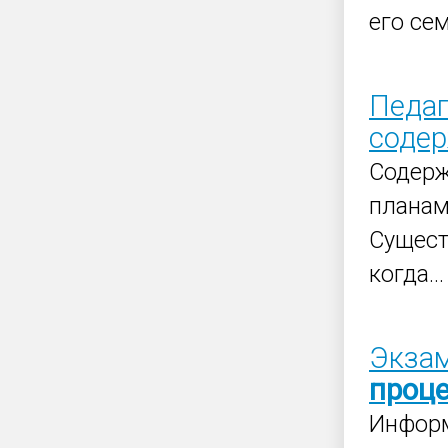
его сем
Педаг
содер
Содерж
планам
Сущес
когда...
Экзам
проц
Инфор