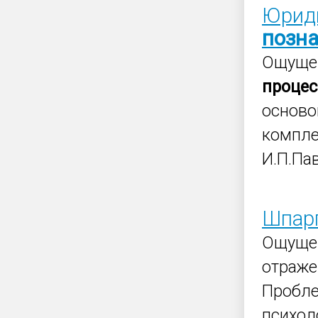
Юриди
позн
Ощущен
процес
осново
компле
И.П.Па
Шпарг
Ощущен
отраже
Пробл
психол