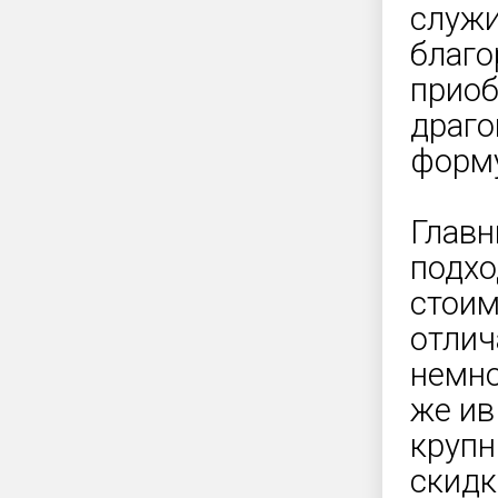
служи
благо
приоб
драго
форму
Главн
подхо
стоим
отлич
немно
же ив
крупн
скидк