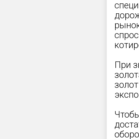
специ
дорож
рынок
спрос
котир
При з
золот
золот
экспо
Чтобы
доста
оборо