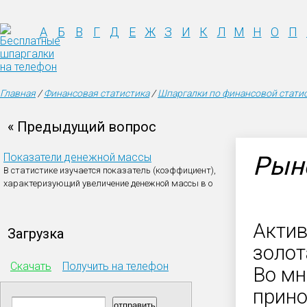
А
Б
В
Г
Д
Е
Ж
З
И
К
Л
М
Н
О
П
Главная
/
Финансовая статистика
/
Шпаргалки по финансовой стати
« Предыдущий вопрос
Показатели денежной массы
Рын
В статистике изучается показатель (коэффициент),
характеризующий увеличение денежной массы в о
Актив
Загрузка
золот
Скачать
Получить на телефон
Во мн
прино