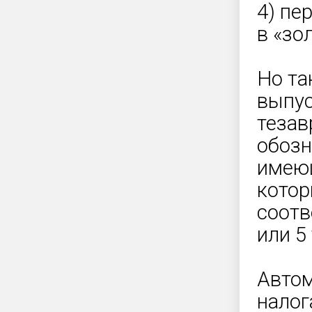
4) пе
в «зо
Но та
выпус
тезав
обозн
имеющ
котор
соотв
или 5 
Автом
налог