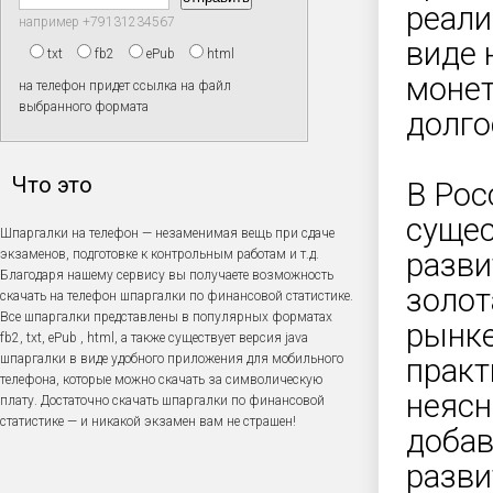
реали
например +79131234567
виде 
txt
fb2
ePub
html
моне
на телефон придет ссылка на файл
выбранного формата
долго
Что это
В Рос
сущес
Шпаргалки на телефон — незаменимая вещь при сдаче
экзаменов, подготовке к контрольным работам и т.д.
разви
Благодаря нашему сервису вы получаете возможность
золот
скачать на телефон шпаргалки по финансовой статистике.
Все шпаргалки представлены в популярных форматах
рынке
fb2, txt, ePub , html, а также существует версия java
шпаргалки в виде удобного приложения для мобильного
практ
телефона, которые можно скачать за символическую
неясн
плату. Достаточно скачать шпаргалки по финансовой
статистике — и никакой экзамен вам не страшен!
добав
разви