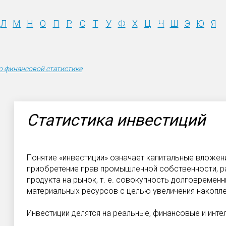
Л
М
Н
О
П
Р
С
Т
У
Ф
Х
Ц
Ч
Ш
Э
Ю
Я
о финансовой статистике
Статистика инвестиций
Понятие «инвестиции» означает капитальные вложен
приобретение прав промышленной собственности, р
продукта на рынок, т. е. совокупность долговремен
материальных ресурсов с целью увеличения накопле
Инвестиции делятся на реальные, финансовые и инте