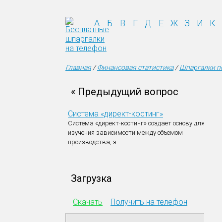
А
Б
В
Г
Д
Е
Ж
З
И
К
Главная
/
Финансовая статистика
/
Шпаргалки п
« Предыдущий вопрос
Система «директ-костинг»
Система «директ-костинг» создает основу для
изучения зависимости между объемом
производства, з
Загрузка
Скачать
Получить на телефон