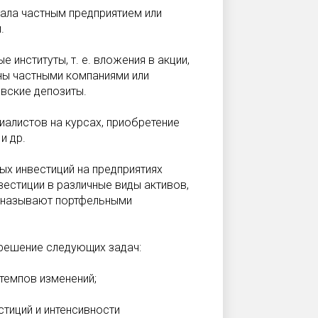
тала частным предприятием или
.
институты, т. е. вложения в акции,
ны частными компаниями или
овские депозиты.
иалистов на курсах, приобретение
и др.
х инвестиций на предприятиях
вестиции в различные виды активов,
, называют портфельными
 решение следующих задач:
 темпов изменений;
тиций и интенсивности