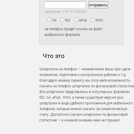
например +79131234567
txt
fb2
ePub
html
на телефон придет ссылка на файл
выбранного формата
Что это
Шпаргалки на телефон — незаменимая вещь при сдаче
экзаменов, подготовке к контрольным работам и т.д.
Благодаря нашему сервису вы получаете возможность
скачать на телефон шпаргалки по финансовой статистике
Все шпаргалки представлены в популярных форматах
fb2, txt, ePub , html, а также существует версия java
шпаргалки в виде удобного приложения для мобильного
телефона, которые можно скачать за символическую
плату. Достаточно скачать шпаргалки по финансовой
статистике — и никакой экзамен вам не страшен!