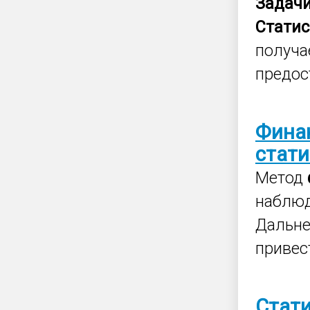
Задач
Статис
получа
предос
Фина
стати
Метод
наблю
Дальн
привест
Стат