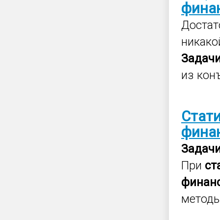
фина
Достат
никако
Задач
из кон
Стат
фина
Задач
При
ст
финан
методы.