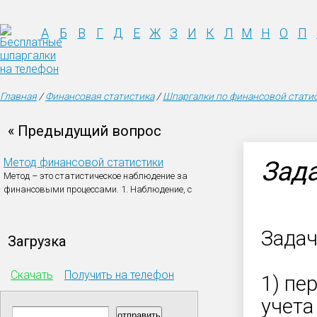
А
Б
В
Г
Д
Е
Ж
З
И
К
Л
М
Н
О
П
Главная
/
Финансовая статистика
/
Шпаргалки по финансовой стати
« Предыдущий вопрос
Метод финансовой статистики
Зад
Метод – это статистическое наблюдение за
финансовыми процессами.
1. Наблюдение, с
Задач
Загрузка
Скачать
Получить на телефон
1) пе
учета