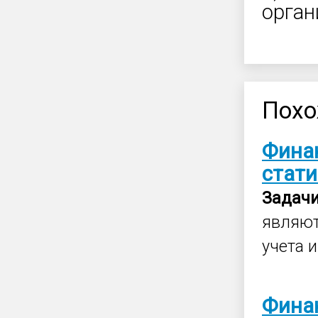
орган
Похо
Фина
стати
Задач
являют
учета 
Фина