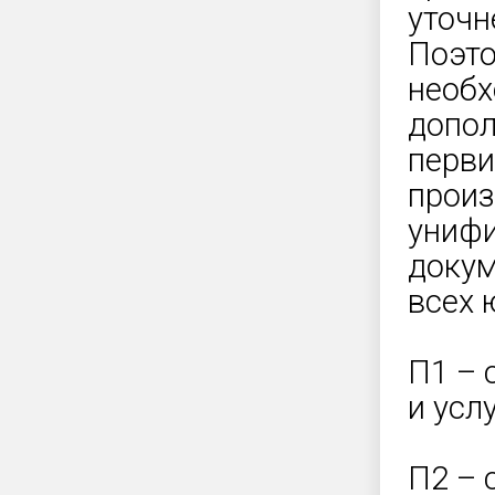
уточн
Поэто
необх
допо
перви
произ
унифи
доку
всех 
П1 – 
и услу
П2 – 