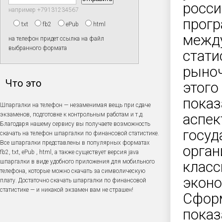
росси
например +79131234567
прогр
txt
fb2
ePub
html
между
на телефон придет ссылка на файл
выбранного формата
стати
рыноч
Что это
этого
показ
Шпаргалки на телефон — незаменимая вещь при сдаче
экзаменов, подготовке к контрольным работам и т.д.
аспек
Благодаря нашему сервису вы получаете возможность
госуд
скачать на телефон шпаргалки по финансовой статистике.
Все шпаргалки представлены в популярных форматах
орган
fb2, txt, ePub , html, а также существует версия java
шпаргалки в виде удобного приложения для мобильного
класс
телефона, которые можно скачать за символическую
эконо
плату. Достаточно скачать шпаргалки по финансовой
статистике — и никакой экзамен вам не страшен!
Сфор
показ