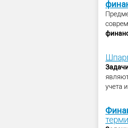
фина
Предме
соврем
финан
Шпар
Задач
являют
учета 
Фина
терм