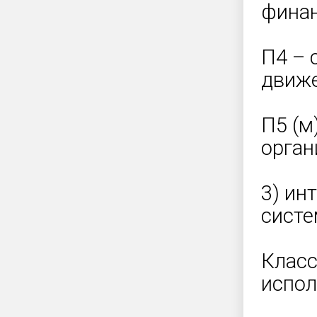
финан
П4 – 
движе
П5 (м
орган
3) ин
систе
Класс
испол