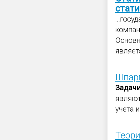
стати
...гос
компан
Основ
являетс
Шпар
Задач
являют
учета 
Теор