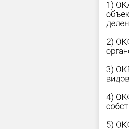
1) ОК
объек
делен
2) ОК
орган
3) ОК
видов
4) ОК
собст
5) ОК