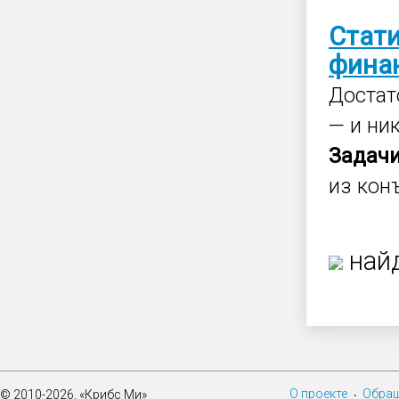
Стат
фина
Достат
— и ни
Задач
из кон
найд
О проекте
Обращ
© 2010-2026, «Крибс Ми»
•