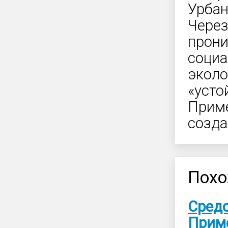
Урбан
Через
прони
социа
эколо
«усто
Приме
созда
Похо
Сред
Прим