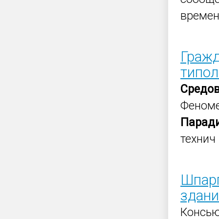
времен
Гражд
типол
Средо
Феном
Парад
технич
Шпар
здан
Консь