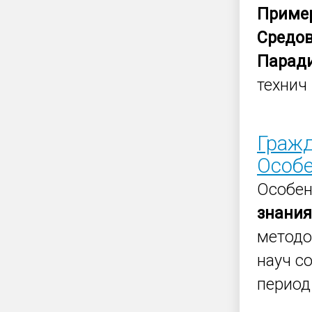
Приме
Средо
Парад
технич 
Гражд
Особе
Особен
знания
методо
науч с
период