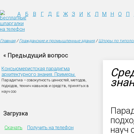
А
Б
В
Г
Д
Е
Ж
З
И
К
Л
М
Н
О
П
Главная
/
Гражданские и промышленные здания
/
Шпоры по типолог
« Предыдущий вопрос
Консьюмеристская парадигма
Сре
архитектурного знания. Примеры.
зна
Парадигма – совокупность ценностей, методов,
подходов, технич навыков и средств, принятых в
науч соо
Парад
Загрузка
подхо
Скачать
Получить на телефон
науч 