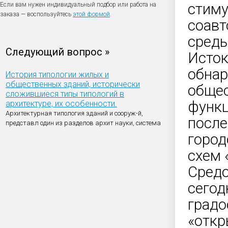
стиму
Если вам нужен индивидуальный подбор или работа на
заказа — воспользуйтесь
этой формой
.
соавт
среды
Следующий вопрос »
Исток
обнар
История типологии жилых и
общественных зданий, исторически
обще
сложившиеся типы типологий в
функц
архитектуре, их особенности.
Архитектурная типология зданий и сооруж-й,
после
представл один из разделов архит науки, система
город
схем 
Средо
сегод
градо
«откр