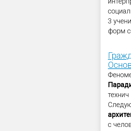
интерп
социал
3 учен
форм с
Гражд
Основ
Феном
Парад
технич
Следую
архите
с чело