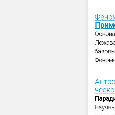
Фено
Прим
Основа
Лежава
базовы
Феном
Антро
ческ
Парад
Научн