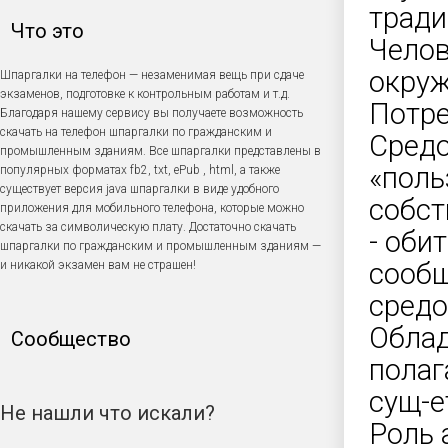
тради
Что это
Челов
окруж
Шпаргалки на телефон — незаменимая вещь при сдаче
экзаменов, подготовке к контрольным работам и т.д.
Потре
Благодаря нашему сервису вы получаете возможность
скачать на телефон шпаргалки по гражданским и
Средо
промышленным зданиям. Все шпаргалки представлены в
«поль
популярных форматах fb2, txt, ePub , html, а также
существует версия java шпаргалки в виде удобного
собст
приложения для мобильного телефона, которые можно
скачать за символическую плату. Достаточно скачать
- оби
шпаргалки по гражданским и промышленным зданиям —
сообщ
и никакой экзамен вам не страшен!
средо
Обла
Сообщество
полаг
сущ-е
Не нашли что искали?
Роль 