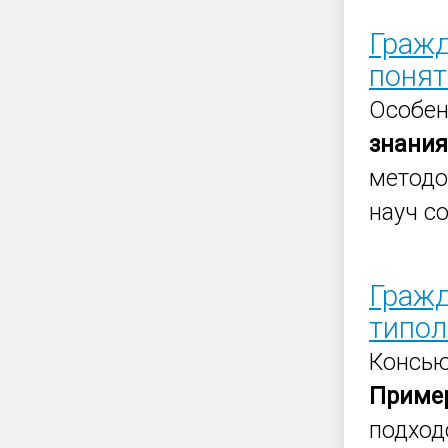
Гражд
понят
Особен
знания
методо
науч со
Гражд
типол
Консь
Приме
подходо