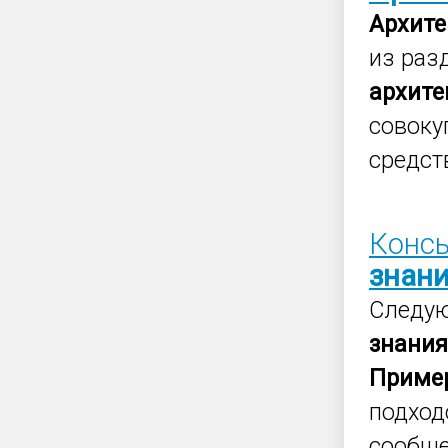
Архите
из раз
архите
совоку
средств
Конс
знан
Следую
знания
Приме
подход
сообще