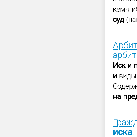
кем-ли
суд
(на
Арбит
арбит
Иск
и
и
вид
Содер
на
пре
Гражд
иска
.