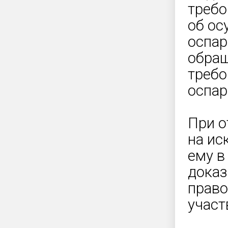
требо
об ос
оспар
обращ
требо
оспар
При о
на ис
ему в
доказ
право
участ