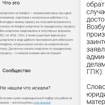
Что это
обрат
случа
Шпаргалки на телефон — незаменимая вещь при сдаче
досто
экзаменов, подготовке к контрольным работам и т.д.
Благодаря нашему сервису вы получаете возможность
Возбу
скачать на телефон шпаргалки по гражданскому процессу.
Все шпаргалки представлены в популярных форматах
произ
fb2, txt, ePub , html, а также существует версия java
заинт
шпаргалки в виде удобного приложения для мобильного
телефона, которые можно скачать за символическую
заявл
плату. Достаточно скачать шпаргалки по гражданскому
процессу — и никакой экзамен вам не страшен!
админ
делам
Сообщество
ГПК).
Слово
Не нашли что искали?
юриди
Если вам нужен индивидуальный подбор или работа на
матер
заказа — воспользуйтесь
этой формой
.