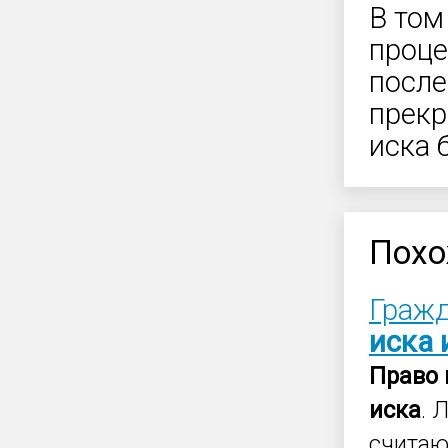
В том
проце
после
прекр
иска 
Похо
Гражд
иска
Право
иска
. 
считаю