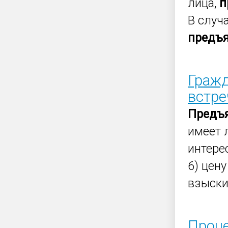
лица,
п
В случ
предъ
Гражд
встр
Предъ
имеет л
интере
6) цен
взыски
Проце