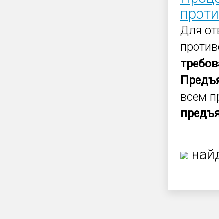
прот
Для от
против
требов
Предъ
всем п
предъ
найд