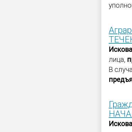
уполно
Агра
ТЕЧЕН
Исков
лица,
п
В случ
предъ
Граж
НАЧА
Исков