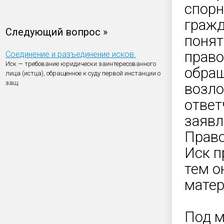
спорн
гражд
Следующий вопрос »
понят
право
Соединение и разъединение исков.
Иск — требование юридически заинтересованного
обращ
лица (истца), обращенное к суду первой инстанции о
защ
возло
ответ
заявл
Право
Иск п
тем о
матер
Под м