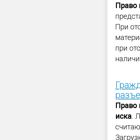
Право
предст
При от
матер
при от
наличии
Гражд
разъ
Право
иска
. 
считаю
Загруз