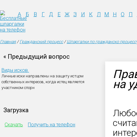
А
Б
В
Г
Д
Е
Ж
З
И
К
Л
М
Н
О
П
Главная
/
Гражданский процесс
/
Шпаргалки по гражданско процессу
« Предыдущий вопрос
Виды исков.
Прав
Личные иски направлены на защиту истцом
на у
собственных интересов, когда истец является
участником спорн
Загрузка
Любое
счита
Скачать
Получить на телефон
интер