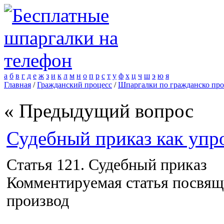
а
б
в
г
д
е
ж
з
и
к
л
м
н
о
п
р
с
т
у
ф
х
ц
ч
ш
э
ю
я
Главная
/
Гражданский процесс
/
Шпаргалки по гражданско проц
« Предыдущий вопрос
Судебный приказ как упр
Статья 121. Судебный приказ
Комментируемая статья посвящ
производ