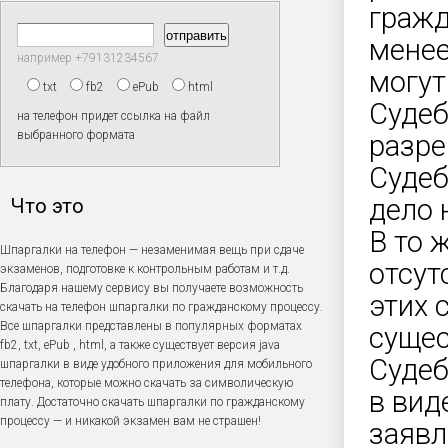
гражд
менее
например +79131234567
могут
txt
fb2
ePub
html
Судеб
на телефон придет ссылка на файл
выбранного формата
разре
Судеб
дело 
Что это
В то 
Шпаргалки на телефон — незаменимая вещь при сдаче
отсут
экзаменов, подготовке к контрольным работам и т.д.
Благодаря нашему сервису вы получаете возможность
этих 
скачать на телефон шпаргалки по гражданскому процессу.
Все шпаргалки представлены в популярных форматах
сущес
fb2, txt, ePub , html, а также существует версия java
Судеб
шпаргалки в виде удобного приложения для мобильного
телефона, которые можно скачать за символическую
в вид
плату. Достаточно скачать шпаргалки по гражданскому
процессу — и никакой экзамен вам не страшен!
заявл