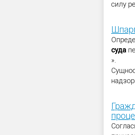
силу р
Шпарг
Опред
суда
пе
».
Сущнос
надзора
Гражд
проце
Соглас