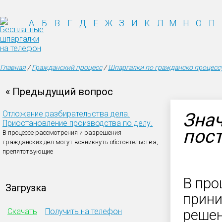
А
Б
В
Г
Д
Е
Ж
З
И
К
Л
М
Н
О
П
Главная
/
Гражданский процесс
/
Шпаргалки по гражданско процессу
« Предыдущий вопрос
Отложение разбирательства дела.
Зна
Приостановление производства по делу.
пос
В процессе рассмотрения и разрешения
гражданских дел могут возникнуть обстоятельства,
препятствующие
В про
Загрузка
прини
Скачать
Получить на телефон
решен