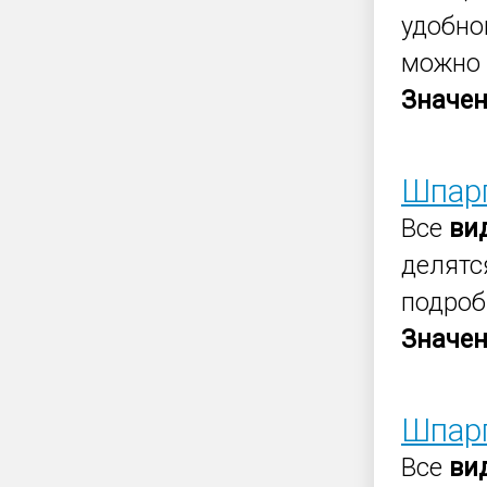
удобно
можно 
Значе
Шпарг
Все
ви
делятся
подроб
Значе
Шпарг
Все
ви