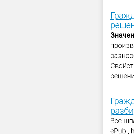
Гражд
решен
Значе
произв
разноо
Свойс
решен
Гражд
разби
Все шп
ePub , 