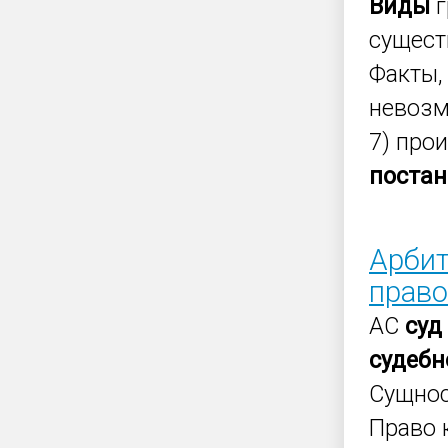
Виды
г
сущест
Факты,
невоз
7) про
постан
Арбит
право
АС
суд
судеб
Сущнос
Право 