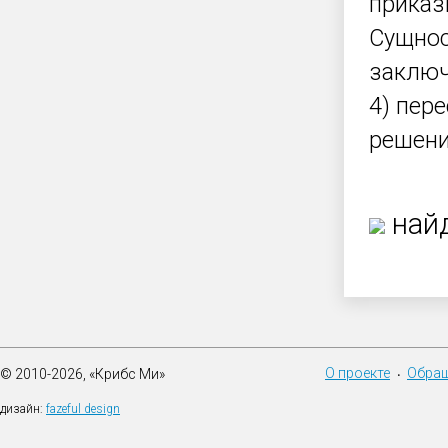
приказ
Сущнос
заключ
4) пер
решен
найд
О проекте
Обращ
© 2010-2026, «Крибс Ми»
•
дизайн:
fazeful design