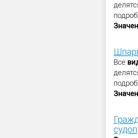
делятся
подроб
Значе
Шпарг
Все
ви
делятся
подроб
Значе
Гражд
судоп