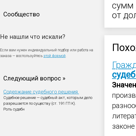
сумм 
от до
Сообщество
Не нашли что искали?
Похо
Если вам нужен индивидуальный подбор или работа на
заказа — воспользуйтесь
этой формой
.
Гражд
суде
Следующий вопрос »
Значе
Содержание судебного решения.
произв
Судебное решение — судебный акт, которым дело
разрешается по существу (ст. 191 ГП К).
разноо
Роль судебн
литера
законе