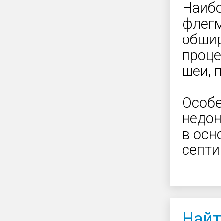
Наибо
флег
обшир
проце
шеи, 
Особе
недон
в осн
септи
Найт