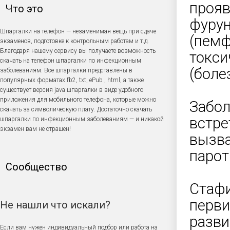
прояв
Что это
фурун
Шпаргалки на телефон — незаменимая вещь при сдаче
(пемф
экзаменов, подготовке к контрольным работам и т.д.
Благодаря нашему сервису вы получаете возможность
токс
скачать на телефон шпаргалки по инфекционным
(боле
заболеваниям. Все шпаргалки представлены в
популярных форматах fb2, txt, ePub , html, а также
существует версия java шпаргалки в виде удобного
приложения для мобильного телефона, которые можно
Забол
скачать за символическую плату. Достаточно скачать
встре
шпаргалки по инфекционным заболеваниям — и никакой
экзамен вам не страшен!
вызва
парот
Сообщество
Стафи
перви
Не нашли что искали?
разви
Если вам нужен индивидуальный подбор или работа на