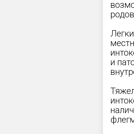
возмо
родов
Легки
местн
инток
и пат
внутр
Тяже
инток
налич
флегм