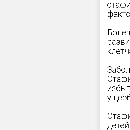
стафи
факто
Болез
разви
клетч
Забол
Стафи
избы
ущерб
Стафи
детей