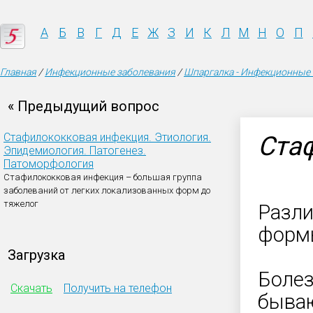
А
Б
В
Г
Д
Е
Ж
З
И
К
Л
М
Н
О
П
Главная
/
Инфекционные заболевания
/
Шпаргалка - Инфекционные
« Предыдущий вопрос
Стафилококковая инфекция. Этиология.
Ста
Эпидемиология. Патогенез.
Патоморфология
Стафилококковая инфекция – большая группа
заболеваний от легких локализованных форм до
тяжелог
Разли
формы
Загрузка
Болез
Скачать
Получить на телефон
бываю