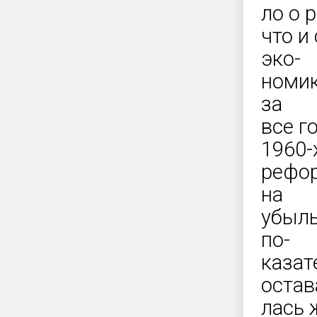
ло о 
что и
эко-
номик
за
все г
1960-х
рефор
на
убыль
по-
казат
остав
лась 