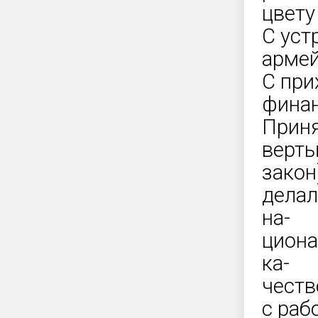
цвету
С уст
армей
С при
финан
Приня
верты
закон
делал
на-
циона
ка-
честв
с раб