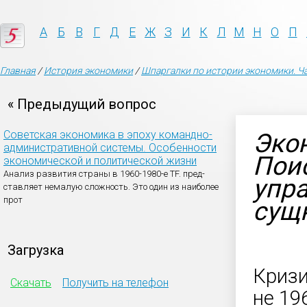
А
Б
В
Г
Д
Е
Ж
З
И
К
Л
М
Н
О
П
Главная
/
История экономики
/
Шпаргалки по истории экономики. Ча
« Предыдущий вопрос
Советская экономика в эпоху командно-
Эко
административной системы. Особенности
Пои
экономической и политической жизни
Анализ развития страны в 1960-1980-е TF. пред-
упра
ставляет немалую сложность. Это один из наиболее
прот
сущн
Загрузка
Кризи
Скачать
Получить на телефон
не 19