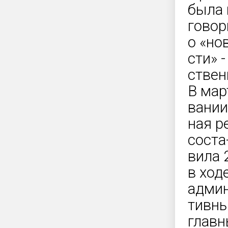
была 
говор
о «но
сти» 
ствен
В мар
вании
ная р
соста
вила 
в ход
админ
тивны
глав