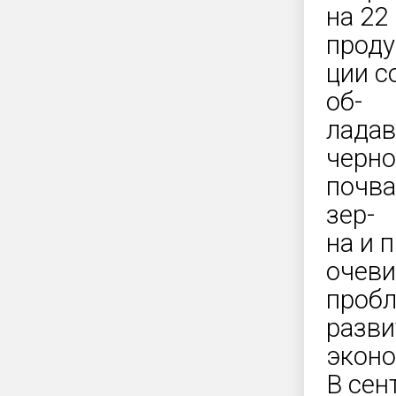
на 22
проду
ции с
об-
ладав
черн
почва
зер-
на и 
очеви
пробл
разви
эконо
В сен