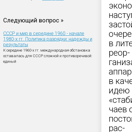
эконо
насту
Следующий вопрос »
засто
очере
СССР и мир в середине 1960 - начале
1980-х гг. Политика разрядки: надежды и
в лит
результаты
реор-
К середине 1960-х гг. международная обстановка
оставалась для СССР сложной и противоречивой:
ганиз
единый
аппар
в кач
идею
«стаб
чаев 
посто
рас-