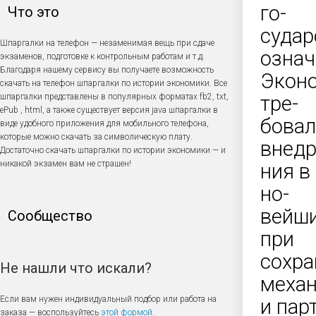
го-
Что это
судар
Шпаргалки на телефон — незаменимая вещь при сдаче
означ
экзаменов, подготовке к контрольным работам и т.д.
Благодаря нашему сервису вы получаете возможность
Эконо
скачать на телефон шпаргалки по истории экономики. Все
шпаргалки представлены в популярных форматах fb2, txt,
тре-
ePub , html, а также существует версия java шпаргалки в
бовал
виде удобного приложения для мобильного телефона,
которые можно скачать за символическую плату.
внедр
Достаточно скачать шпаргалки по истории экономики — и
никакой экзамен вам не страшен!
ния в
но-
вейши
Сообщество
при
сохра
Не нашли что искали?
меха
Если вам нужен индивидуальный подбор или работа на
и пар
заказа — воспользуйтесь
этой формой
.