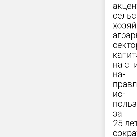
акцен
сельс
хозяй
агра
секто
капи
на сп
на-
правл
ис-
польз
за
25 ле
сокра