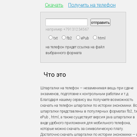
Скачать
Получить на телефон
например +79131234567
txt
fb2
ePub
html
на телефон придет ссылка на файл
выбранного формата
Что это
Шпаргалки на телефон — незаменимая вещь при сдаче
экзаменов, подготовке к контрольным работам и т.д.
Благодаря нашему сервису вы получаете возможность
скачать на телефон шпаргалки по истории экономики. В
шпаргалки представлены в популярных форматах fb2, tx
ePub , html, а также существует версия java шпаргалки в
виде удобного приложения для мобильного телефона,
которые можно скачать за символическую плату.
Достаточно скачать шпаргалки по истории экономики — 