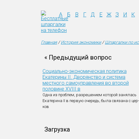
А
Б
В
Г
Д
Е
Ж
З
И
К
Главная
/
История экономики
/
Шпаргалки по ис
« Предыдущий вопрос
Социально-экономическая политика
Екатерины II. Дворянство и система
местного самоуправления во второй
половине XVIII в
Одна из проблем, разрешением которой занялась
Екатерина II в первую очередь, была связана с цер
ков
Загрузка