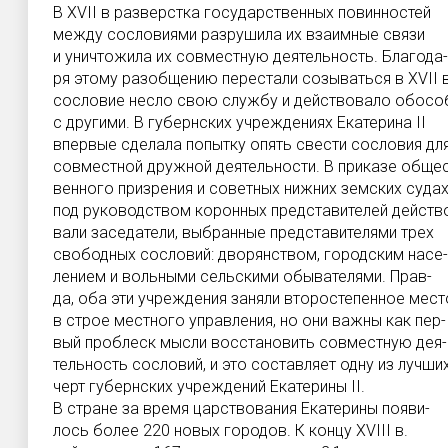
В XVII в разверстка государственных повинностей
между сословиями разрушила их взаимные связи
и уничтожила их совместную деятельность. Благода-
ря этому разобщению перестали созываться в XVII в
сословие несло свою службу и действовало обособ
с другими. В губернских учреждениях Екатерина II
впервые сделала попытку опять свести сословия дл
совместной дружной деятельности. В приказе общес
венного призрения и советных нижних земских суда
под руководством коронных представителей действ
вали заседатели, выбранные представителями трех
свободных сословий: дворянством, городским насе-
лением и вольными сельскими обывателями. Прав-
да, оба эти учреждения заняли второстепенное мест
в строе местного управления, но они важны как пер-
вый проблеск мысли восстановить совместную дея-
тельность сословий, и это составляет одну из лучши
черт губернских учреждений Екатерины II.
В стране за время царствования Екатерины появи-
лось более 220 новых городов. К концу XVIII в.