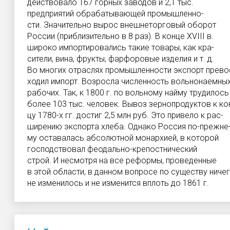
действовало 167 горных заводов и 2,1 тыс.
предприятий обрабатывающей промышленно-
сти. Значительно вырос внешнеторговый оборот
России (приблизительно в 8 раз). В конце XVIII в.
широко импортировались такие товары, как кра-
сители, вина, фрукты, фарфоровые изделия и т. д.
Во многих отраслях промышленности экспорт прево
ходил импорт. Возросла численность вольнонаемны
рабочих. Так, к 1800 г. по вольному найму трудилось
более 103 тыс. человек. Вывоз зернопродуктов к ко
цу 1780-х гг. достиг 2,5 млн руб. Это привело к рас-
ширению экспорта хлеба. Однако Россия по-прежне
му оставалась абсолютной монархией, в которой
господствовал феодально-крепостнический
строй. И несмотря на все реформы, проведенные
в этой области, в данном вопросе по существу ниче
не изменилось и не изменится вплоть до 1861 г.