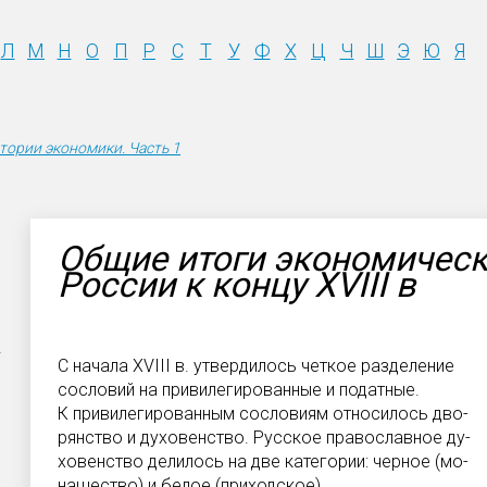
Л
М
Н
О
П
Р
С
Т
У
Ф
Х
Ц
Ч
Ш
Э
Ю
Я
тории экономики. Часть 1
Общие итоги экономическ
России к концу XVIII в
-
С начала XVIII в. утвердилось четкое разделение
сословий на привилегированные и податные.
К привилегированным сословиям относилось дво-
рянство и духовенство. Русское православное ду-
ховенство делилось на две категории: черное (мо-
нашество) и белое (приходское).