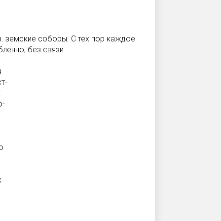
. земские соборы. С тех пор каждое
ленно, без связи
я
т-
х
о-
о
х