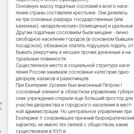
Основную массу податных сословий и всего насе-
ления страны составляли крестьяне. Они делились
на три основных разряда: государственные (или
казенные), «владельческие» (помещичьи) и удельные
Другим податным сословием были мещане - лично
свободное население городов (в основном бывшее
посадское), обязанное платить подушную подать, от
бывать рекрутчину и несшее прочие денежные и на-
туральные повинности.
Существенное место в социальной структуре насе-
ления России занимали сословные категории одно-
дворцев, казаков и разночинцев.
При Екатерине //усилен был внесенный Петром I
сословный элемент в областном управлении; губерн
ские учреждения открыли еще больший простор для
се
участия дворянства и городского населения в мест-
t,
ной администрации. Но центральное управление при
Екатерине II сохранявшее прежний бюрократически
характер, не имело тех связей с обществом, какие
существовали в XVII в.
и