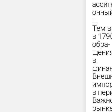
ассиг
онный
г.
Тем в
в 179
обра-
щения
в.
финан
Внешн
импо
в пер
Важно
рынке