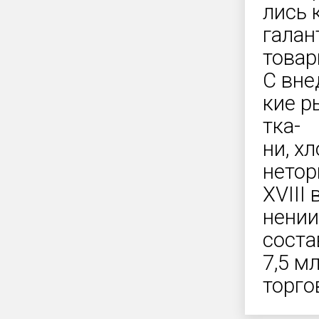
лись 
галан
товар
С вне
кие р
тка-
ни, х
нетор
XVIII
нении
соста
7,5 м
торго