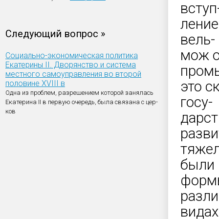
вступ
ление
Следующий вопрос »
вель-
мож о
Социально-экономическая политика
Екатерины II. Дворянство и система
пром
местного самоуправления во второй
это с
половине XVIII в
Одна из проблем, разрешением которой занялась
госу-
Екатерина II в первую очередь, была связана с цер-
ков
дарст
разви
тяжел
были
форм
разл
видах