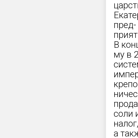
царст
Екате
пред-
прияти
В кон
му в 
сист
импер
крепо
ничес
прод
соли 
налог
а так