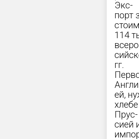
Экс-
порт 
стои
114 т
всеро
сийск
гг.
Перво
Англи
ей, н
хлебе
Прус-
сией 
импор