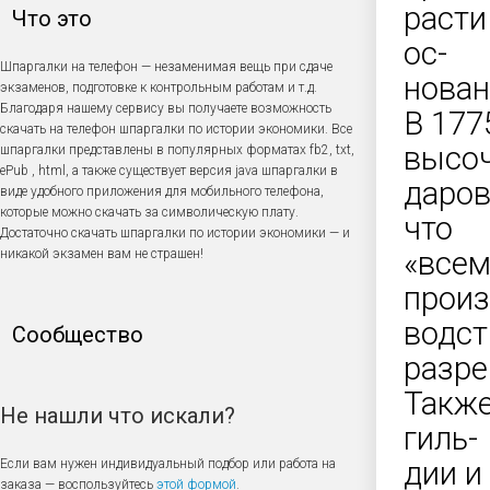
расти
Что это
ос-
Шпаргалки на телефон — незаменимая вещь при сдаче
нован
экзаменов, подготовке к контрольным работам и т.д.
Благодаря нашему сервису вы получаете возможность
В 177
скачать на телефон шпаргалки по истории экономики. Все
высо
шпаргалки представлены в популярных форматах fb2, txt,
ePub , html, а также существует версия java шпаргалки в
даров
виде удобного приложения для мобильного телефона,
которые можно скачать за символическую плату.
что
Достаточно скачать шпаргалки по истории экономики — и
«всем
никакой экзамен вам не страшен!
произ
водст
Сообщество
разре
Также
Не нашли что искали?
гиль-
дии и
Если вам нужен индивидуальный подбор или работа на
заказа — воспользуйтесь
этой формой
.