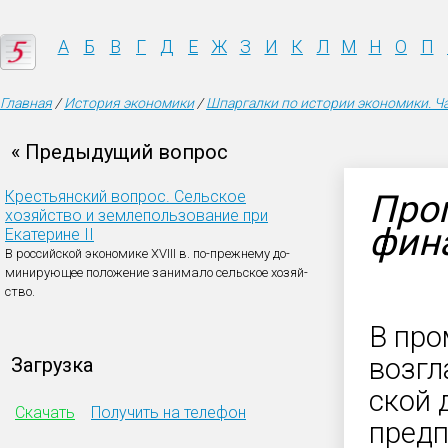
А
Б
В
Г
Д
Е
Ж
З
И
К
Л
М
Н
О
П
Главная
/
История экономики
/
Шпаргалки по истории экономики. Ча
« Предыдущий вопрос
Крестьянский вопрос. Сельское
Про
хозяйство и землепользование при
фина
Екатерине II
В российской экономике XVIII в. по-прежнему до-
минирующее положение занимало сельское хозяй-
ство.
В про
возгл
Загрузка
ской 
Скачать
Получить на телефон
предп