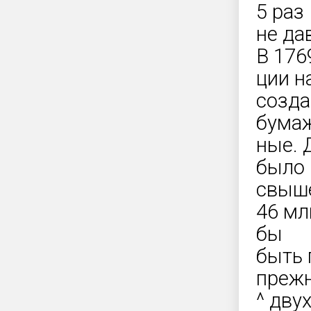
5 раз
не да
В 176
ции н
созда
бума
ные. 
было 
свыш
46 мл
бы
быть 
преж
^ дву