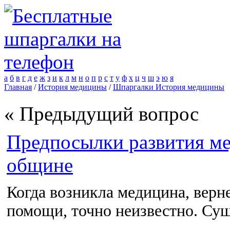
а
б
в
г
д
е
ж
з
и
к
л
м
н
о
п
р
с
т
у
ф
х
ц
ч
ш
э
ю
я
Главная
/
История медицины
/
Шпаргалки История медицины
« Предыдущий вопрос
Предпосылки развития м
общине
Когда возникла медицина, верне
помощи, точно неизвестно. Су