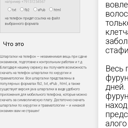
например +79131234567
вовле
txt
fb2
ePub
html
волос
на телефон придет ссылка на файл
тольк
выбранного формата
клетч
забол
Что это
стафи
Шпаргалки на телефон — незаменимая вещь при сдаче
экзаменов, подготовке к контрольным работам и т.д.
Весь 
Благодаря нашему сервису вы получаете возможность
скачать на телефон шпаргалки по хирургии и
фурун
травматологии. Все шпаргалки представлены в
популярных форматах fb2, txt, ePub , html, а также
дней.
существует версия java шпаргалки в виде удобного
фурун
приложения для мобильного телефона, которые можно
скачать за символическую плату. Достаточно скачать
наход
шпаргалки по хирургии и травматологии — и никакой
экзамен вам не страшен!
предс
алого