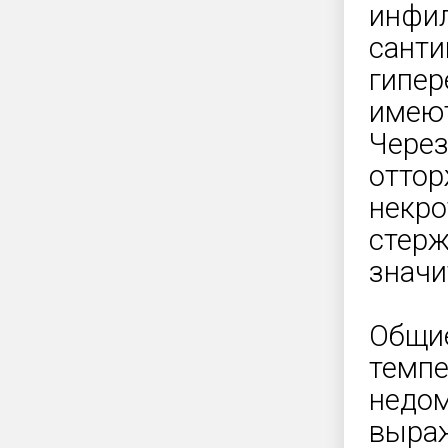
инфил
санти
гипер
имеют
Через
оттор
некро
стерж
значи
Общие
темпе
недом
выраж