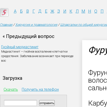
А
Б
В
Г
Д
Е
Ж
З
И
К
Л
М
Н
О
П
Главная
/
Хирургия и травматология
/
Шпаргалки по общей хирурги
« Предыдущий вопрос
Гнойный медиастинит
Фуру
Медиастинит – гнойное воспаление клетчатки
средостения. Заболевание возникает при переходе
вос
Фурун
Загрузка
волос
сальн
Скачать
Получить на телефон
Карбу