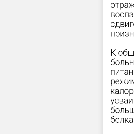
отраж
воспа
сдвиг
призн
К общ
больн
питан
режим
калор
усваи
больш
белка