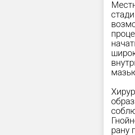
Местн
стади
возмо
проце
начат
широк
внутр
мазью
Хирур
образ
соблю
Гнойн
рану 