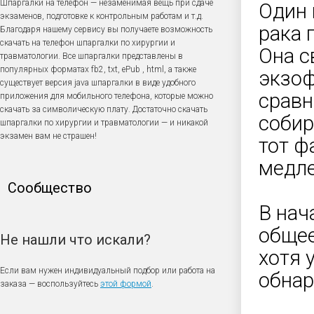
Шпаргалки на телефон — незаменимая вещь при сдаче
Один 
экзаменов, подготовке к контрольным работам и т.д.
рака 
Благодаря нашему сервису вы получаете возможность
скачать на телефон шпаргалки по хирургии и
Она с
травматологии. Все шпаргалки представлены в
популярных форматах fb2, txt, ePub , html, а также
экзоф
существует версия java шпаргалки в виде удобного
сравн
приложения для мобильного телефона, которые можно
скачать за символическую плату. Достаточно скачать
собир
шпаргалки по хирургии и травматологии — и никакой
экзамен вам не страшен!
тот ф
медле
Сообщество
В нач
общее
Не нашли что искали?
хотя 
Если вам нужен индивидуальный подбор или работа на
обнар
заказа — воспользуйтесь
этой формой
.