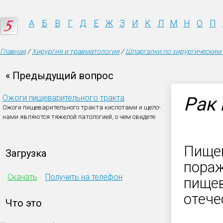
А
Б
В
Г
Д
Е
Ж
З
И
К
Л
М
Н
О
П
Главная
/
Хирургия и травматология
/
Шпаргалки по хирургическим
« Предыдущий вопрос
Ожоги пищеварительного тракта
Рак
Ожоги пищеварительного тракта кислотами и щело-
нами являются тяжелой патологией, о чем свидете
Пищев
Загрузка
пораж
Скачать
Получить на телефон
пищев
отече
Что это