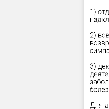
1) от
надкл
2) во
возвр
симпа
3) де
деяте
забол
болез
Для д