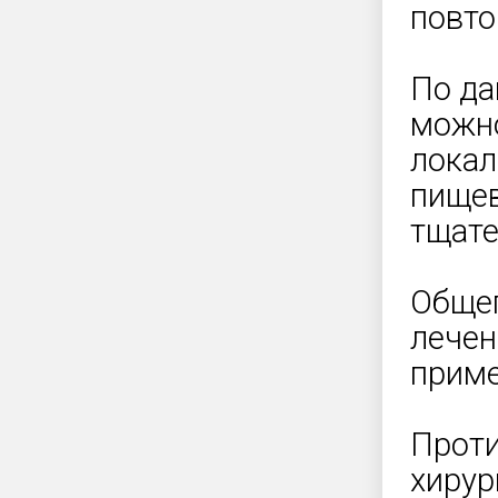
повто
По да
можно
локал
пищев
тщате
Общеп
лечен
приме
Проти
хирур