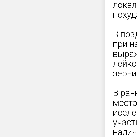
локал
похуд
В поз
при н
выраж
лейко
зерни
В ран
место
иссле
участ
налич