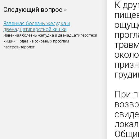
К дру
Следующий вопрос »
пищев
ощуще
Язвенная болезнь желудка и
двенадцатиперстной кишки
прогл
Язвенная болезнь желудка и двенадцатиперстной
кишки – одна из основных проблем
травм
гастроэнтеролог
около
призн
груди
При п
возвр
свиде
локал
Общий