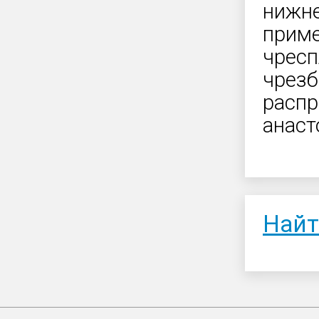
нижне
приме
чрес
чрезб
распр
анаст
Найт