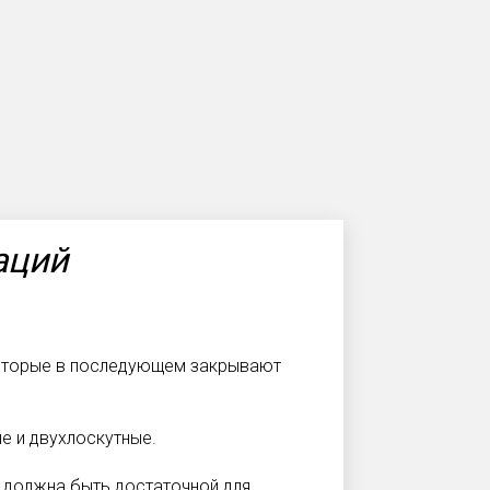
аций
которые в последующем закрывают
е и двухлоскутные.
в должна быть достаточной для