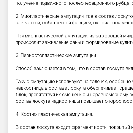
получение подвижного послеоперационного рубца; 
2. Миопластические ампутации, где в состав лоскут
клетчаткой, собственной фасцией, включаются мыш
При миопластической ампутации, из-за хорошей мик
происходит заживление раны и формирование культи
3. Периостопластические ампутации.
Способ заключается в том, что в состав лоскута вк
Такую ампутацию используют на голенях, особенно у
надкостница в составе лоскута обеспечивает сращен
блок, препятствуя их смещению и неравномерному р
состав лоскута надкостницы повышает опороспособ
4. Костно-пластическая ампутация.
В состав лоскута входит фрагмент кости, покрытый 