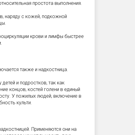
относительная простота выполнения.
ов, наряду с кожей, подкожной
цы.
роциркуляции крови и лимфы быстрее
.
лючается также и надкостница.
 детей и подростков, так как
ие концов, костей голени в единый
осту. У пожилых людей, включение в
ность культи.
надкостницей. Применяются они на