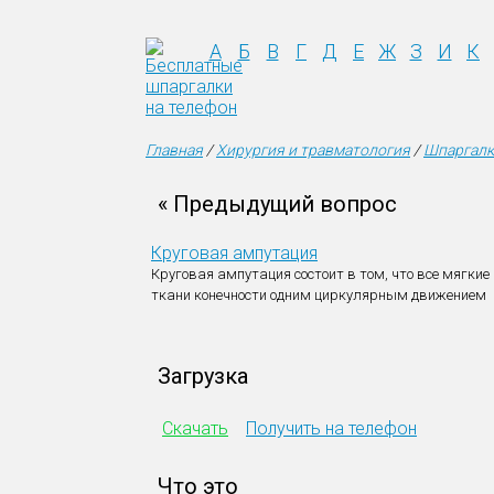
А
Б
В
Г
Д
Е
Ж
З
И
К
Главная
/
Хирургия и травматология
/
Шпаргалк
« Предыдущий вопрос
Круговая ампутация
Круговая ампутация состоит в том, что все мягкие
ткани конечности одним циркулярным движением
Загрузка
Скачать
Получить на телефон
Что это