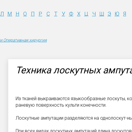
Л
М
Н
О
П
Р
С
Т
У
Ф
Х
Ц
Ч
Ш
Э
Ю
Я
и Оперативная хирургия
Техника лоскутных ампут
Из тканей выкраиваются языкообразные лоскуты, 
раневую поверхность культи конечности.
Лоскутные ампутации разделяются на однолоскут-ны
При всех видах лоскутных ампутаций длина лоскуто