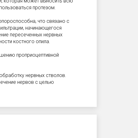
ти, которая может выносить всю
 пользоваться протезом.
опороспособна, что связано с
фильтрации, начинающегося
ение пересеченных нервных
ности костного опила.
рушению проприоцептивной
 обработку нервных стволов.
сечение нервов с целью