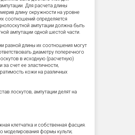
ампутации. Для расчета длины
змерив длину окружности на уровне
 их соотношений определяется
однолоскутной ампутации должна быть
тной ампутации одной шестой части.
ми разной длины их соотношения могут
ответствовать диаметру поперечного
лоскутов в исходную (расчетную)
 за счет ее эластичности,
ратимость кожи на различных
став лоскутов, ампутации делят на
жная клетчатка и собственная фасция.
о моделирования формы культи;