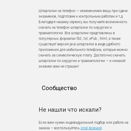
Шпаргалки на телефон — незаменимая вещь при сдаче
экзаменов, подготовке к контрольным работам и т.д.
Благодаря нашему сервису вы получаете возможность
скачать на телефон шпаргалки по хирургии и
травматологии. Все шпаргалки представлены в
популярных форматах fb2, txt, ePub , html, а также
существует версия java шпаргалки в виде удобного
приложения для мобильного телефона, которые можно
скачать за символическую плату. Достаточно скачать
шпаргалки по хирургии и травматологии — и никакой
экзамен вам не страшен!
Сообщество
Не нашли что искали?
Если вам нужен индивидуальный подбор или работа на
заказа — воспользуйтесь
этой формой
.