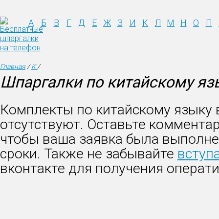
А
Б
В
Г
Д
Е
Ж
З
И
К
Л
М
Н
О
П
Главная
/
К
/
Шпаргалки по китайскому яз
Комплекты по китайскому языку
отсутствуют. Оставьте комментар
чтобы ваша заявка была выполне
сроки. Также не забывайте
вступа
вконтакте для получения операт