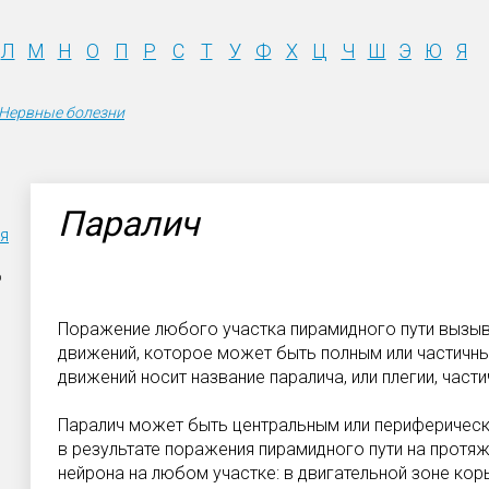
Л
М
Н
О
П
Р
С
Т
У
Ф
Х
Ц
Ч
Ш
Э
Ю
Я
Нервные болезни
Паралич
я
р
Поражение любого участка пирамидного пути вызы
движений, которое может быть полным или частичны
движений носит название паралича, или плегии, части
Паралич может быть центральным или периферическ
в результате поражения пирамидного пути на протя
нейрона на любом участке: в двигательной зоне коры