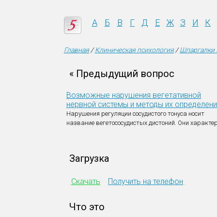
А
Б
В
Г
Д
Е
Ж
З
И
К
Главная
/
Клиническая психология
/
Шпаргалки 
« Предыдущий вопрос
Возможные нарушения вегетативной
нервной системы и методы их определени
Нарушения регуляции сосудистого тонуса носит
название вегетососудистых дистоний. Они характе
Загрузка
Скачать
Получить на телефон
Что это