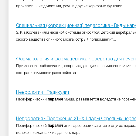
произвольные движения, речь и другие корковые функции.
Специальная (коррекционная) педагогика - Виды нару
2. К заболеваниям нервной системы относятся: детский церебрал
серого вещества спинного мозга; острый полиомиелит...
Фармакология и фармацевтика - Средства для лечени
Применение: заболевания, сопровождающиеся повышенным мыш
экстрапирамидные расстройства...
Неврология - Радикулит
Периферический
паралич
мышц развивается вследствие поражени
Неврология - Поражение XI–XII пары черепных нерв
Периферический
паралич
или парез развиваются в случае пораж
волокон, исходящих из данного ядра.