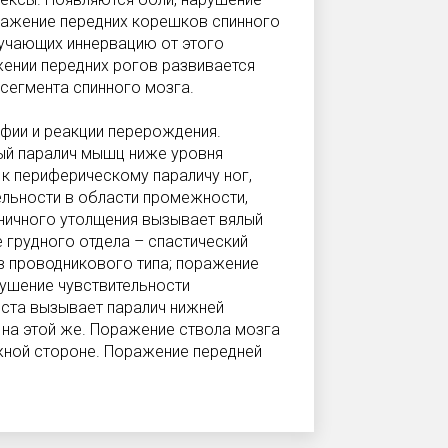
оражение передних корешков спинного
учающих иннервацию от этого
жении передних рогов развивается
 сегмента спинного мозга.
фии и реакции перерождения.
ый паралич мышц ниже уровня
к периферическому параличу ног,
ельности в области промежности,
ничного утолщения вызывает вялый
 грудного отдела – спастический
ов проводникового типа; поражение
рушение чувствительности
еста вызывает паралич нижней
 на этой же. Поражение ствола мозга
жной стороне. Поражение передней