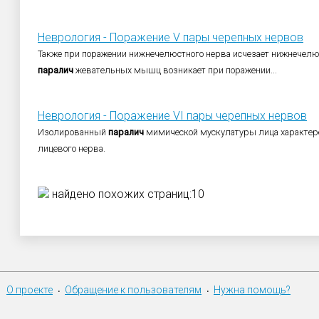
Неврология - Поражение V пары черепных нервов
Также при поражении нижнечелюстного нерва исчезает нижнечелю
паралич
жевательных мышц возникает при поражении...
Неврология - Поражение VI пары черепных нервов
Изолированный
паралич
мимической мускулатуры лица характере
лицевого нерва.
найдено похожих страниц:10
О проекте
Обращение к пользователям
Нужна помощь?
•
•