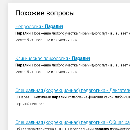
Похожие вопросы
Неврология -
Паралич
Паралич
. Поражение любого участка пирамидного пути вызывает
может быть полным или частичным.
Клиническая психология -
Паралич
Паралич
. Поражение любого участка пирамидного пути вызывает
может быть полным или частичным.
Специальная (коррекционная) педагогика - Двигатель
3. Парез — неполный
паралич
, ослабление функции какой-либо 
нервной системы.
Специальная (коррекционная) педагогика - Общая хар
Общая характеристика ДЦП. 1. Церебральный
паралич
поражает б