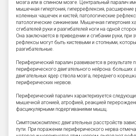
мозга или в спинном мозге. Центральный паралич им
мышечная гипертония, гиперрефлексия, расширение 
коленных чашечек и кистей, патологические рефлек
патологические синкинезии. Мышечная гипертония х
сгибателей руки и разгибателей ноги на одной стор
Она заключается в приведении и сгибании руки, при 
рефлексы могут быть кистевыми и стопными, которы
разгибательные.
Периферический паралич развивается в результате
периферического двигательного нейрона: больших 
двигательных ядер ствола мозга, переднего корешка
периферических нервов.
Периферический паралич характеризуется следующи
мышечной атонией, атрофией, реакцией перерожден
фасцикулярными подергиваниями мышц.
Симптомокомплекс двигательных расстройств завис
пути. При поражении периферического нерва отмеча
которая иннервируется этим нервом, выпадают рефл