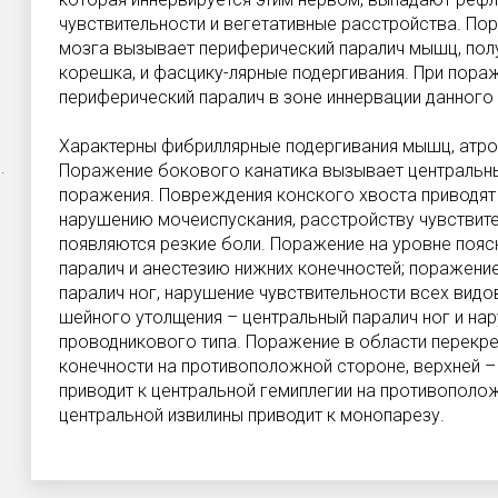
чувствительности и вегетативные расстройства. П
мозга вызывает периферический паралич мышц, пол
корешка, и фасцику-лярные подергивания. При пора
периферический паралич в зоне иннервации данного
Характерны фибриллярные подергивания мышц, атро
.
Поражение бокового канатика вызывает центральн
поражения. Повреждения конского хвоста приводят 
нарушению мочеиспускания, расстройству чувствит
появляются резкие боли. Поражение на уровне пояс
паралич и анестезию нижних конечностей; поражение
паралич ног, нарушение чувствительности всех вид
шейного утолщения – центральный паралич ног и на
проводникового типа. Поражение в области перекр
конечности на противоположной стороне, верхней –
приводит к центральной гемиплегии на противополо
центральной извилины приводит к монопарезу.