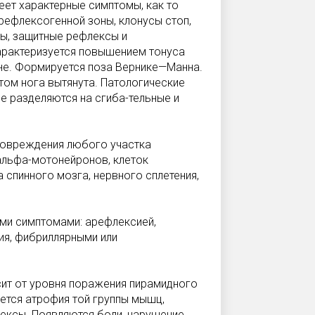
еет характерные симптомы, как то
рефлексогенной зоны, клонусы стоп,
сы, защитные рефлексы и
арактеризуется повышением тонуса
оне. Формируется поза Вернике—Манна.
этом нога вытянута. Патологические
е разделяются на сгиба-тельные и
 повреждения любого участка
альфа-мотонейронов, клеток
 спинного мозга, нервного сплетения,
ми симптомами: арефлексией,
ия, фибриллярными или
ит от уровня поражения пирамидного
ется атрофия той группы мышц,
ексы. Появляются боли, нарушение