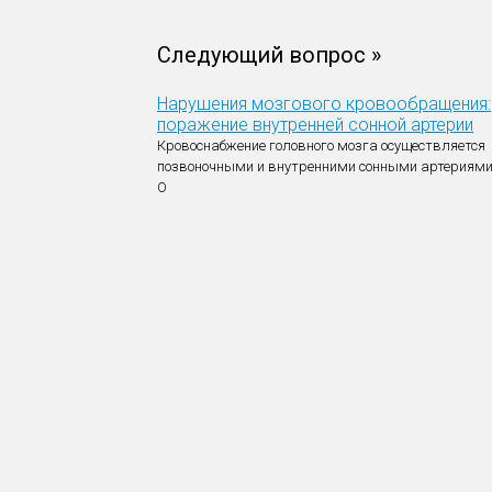
Следующий вопрос »
Нарушения мозгового кровообращения:
поражение внутренней сонной артерии
Кровоснабжение головного мозга осуществляется
позвоночными и внутренними сонными артериями
О