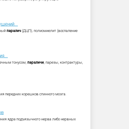
шений...
ьный
паралич
(ДЦП); полиомиелит (воспаление
я...
ечным тонусом,
параличи
, парезы, контрактуры,
я передних корешков спинного мозга.
ов
ения ядра подъязычного нерва либо нервных