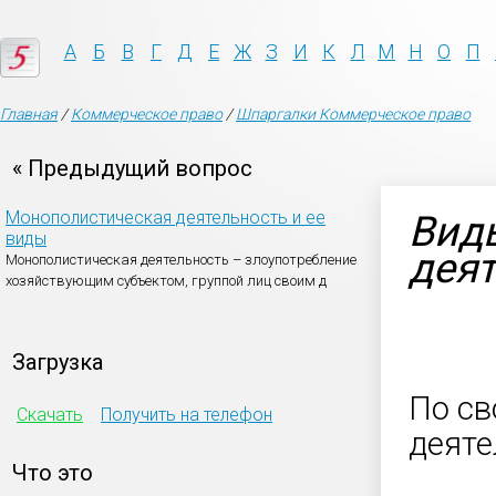
А
Б
В
Г
Д
Е
Ж
З
И
К
Л
М
Н
О
П
Главная
/
Коммерческое право
/
Шпаргалки Коммерческое право
« Предыдущий вопрос
Монополистическая деятельность и ее
Вид
виды
дея
Монополистическая деятельность – злоупотребление
хозяйствующим субъектом, группой лиц своим д
Загрузка
По св
Скачать
Получить на телефон
деяте
Что это