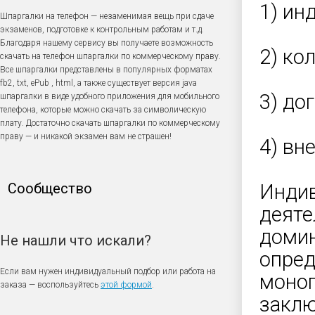
1) ин
Шпаргалки на телефон — незаменимая вещь при сдаче
экзаменов, подготовке к контрольным работам и т.д.
Благодаря нашему сервису вы получаете возможность
2) ко
скачать на телефон шпаргалки по коммерческому праву.
Все шпаргалки представлены в популярных форматах
fb2, txt, ePub , html, а также существует версия java
3) до
шпаргалки в виде удобного приложения для мобильного
телефона, которые можно скачать за символическую
плату. Достаточно скачать шпаргалки по коммерческому
праву — и никакой экзамен вам не страшен!
4) вн
Сообщество
Индив
деяте
доми
Не нашли что искали?
опред
Если вам нужен индивидуальный подбор или работа на
моноп
заказа — воспользуйтесь
этой формой
.
заклю