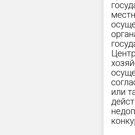
госуд
местн
осуще
орган
госу
Центр
хозяй
осуще
согла
или т
дейст
недоп
конку