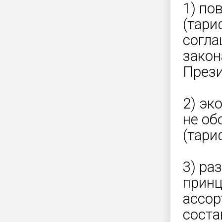
1) по
(тари
согл
закон
Прези
2) эк
не об
(тари
3) ра
принц
ассор
соста