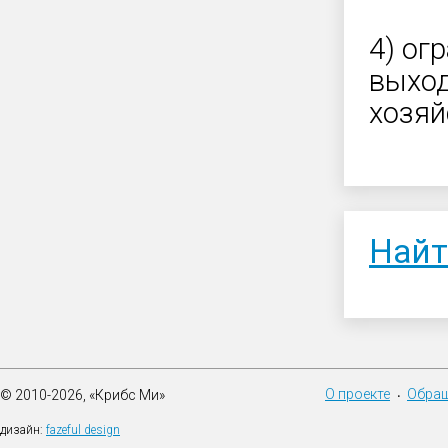
4) ог
выход
хозяй
Найт
О проекте
Обращ
© 2010-2026, «Крибс Ми»
•
дизайн:
fazeful design