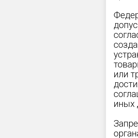
Федер
допус
согла
созда
устра
товар
или т
дости
согла
иных 
Запр
орган