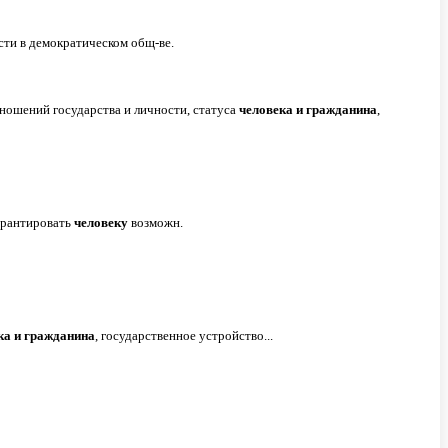
сти в демократическом общ-ве.
тношений государства и личности, статуса
человека
и
гражданина
,
гарантировать
человеку
возможн.
ка
и
гражданина
, государственное устройство...