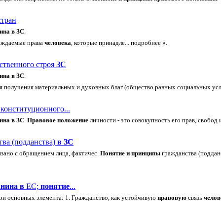
стран
ина
в
ЗС
.
чуждаемые права
человека
, которые принадле... подробнее ».
ественного строя
ЗС
ина
в
ЗС
.
я получения материальных и духовных благ (общество равных социальных усл
конституционного...
ина
в
ЗС
.
Правовое
положение
личности - это совокупность его прав, свобод и
ва (подданства)
в
ЗС
язано с обращением лица, фактичес.
Понятие
и
принципы
гражданства (поддан
анина
в
ЕС;
понятие
...
ри основных элемента: 1. Гражданство, как устойчивую
правовую
связь
челов