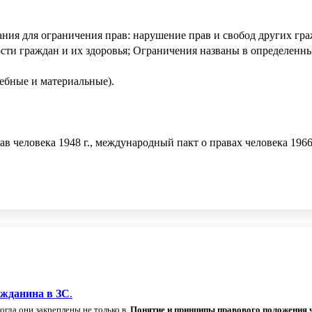
вания для ограничения прав: нарушение прав и свобод других 
ости граждан и их здоровья; Ограничения названы в определенн
дебные и материальные).
еловека 1948 г., международный пакт о правах человека 1966 г
.
ажданина
в
ЗС
.
гда они закреплены не только в.
Понятие
и
принципы
правового
положения