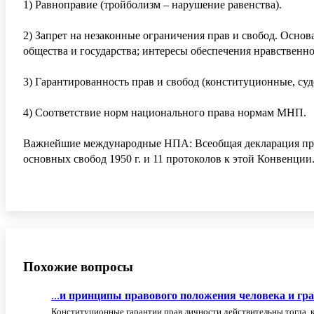
1) Равноправие (тройболизм – нарушение равенства).
2) Запрет на незаконные ограничения прав и свобод. Осно
общества и государства; интересы обеспечения нравственн
3) Гарантированность прав и свобод (конституционные, су
4) Соответствие норм национального права нормам МНП.
Важнейшие международные НПА: Всеобщая декларация прав ч
основных свобод 1950 г. и 11 протоколов к этой Конвенции
Похожие вопросы
...
и
принципы
правового
положения
человека
и
гр
Конституционные гарантии прав личности действительны тогда, ко