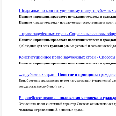
Шпаргалки по конституционному праву зарубежных 
Понятие
и
принципы
правового
положения
человека
и
граждан
Понятие
«права
человека
» подразумевает естественные и неот
...право зарубежных стран - Социальные основы общ
Понятие
и
принципы
правового
положения
человека
и
граждан
а) Создание для всех
граждан
равных условий и возможностей дл
Конституционное право зарубежных стран - Способы 
Понятие
и
принципы
правового
положения
человека
и
граждан
...зарубежных стран -
Понятие
и
принципы
гражданст
Приобретение гражданства путем натурализации (укоренения) св
государства (республики), т.е...
Европейское право - ...
положения
человека
и
гражд
Эти основы носят системный характер Система основ включает т
человека
и
гражданина
3. основные права...