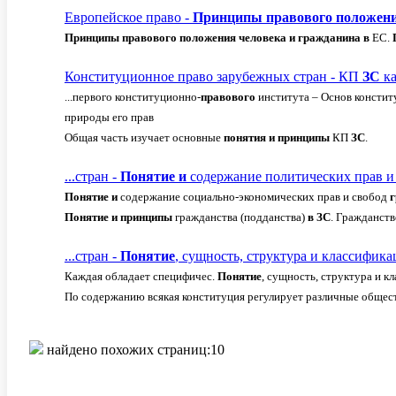
Европейское право -
Принципы
правового
положен
Принципы
правового
положения
человека
и
гражданина
в
ЕС.
Конституционное право зарубежных стран - КП
ЗС
ка
...первого конституционно-
правового
института – Основ конститу
природы его прав
Общая часть изучает основные
понятия
и
принципы
КП
ЗС
.
...стран -
Понятие
и
содержание политических прав и
Понятие
и
содержание социально-экономических прав и свобод
Понятие
и
принципы
гражданства (подданства)
в
ЗС
. Гражданств
...стран -
Понятие
, сущность, структура и классифик
Каждая обладает специфичес.
Понятие
, сущность, структура и 
По содержанию всякая конституция регулирует различные общес
найдено похожих страниц:10