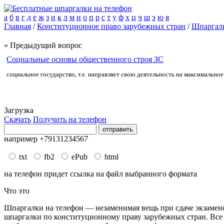
а
б
в
г
д
е
ж
з
и
к
л
м
н
о
п
р
с
т
у
ф
х
ц
ч
ш
э
ю
я
Главная
/
Конституционное право зарубежных стран
/
Шпаргалк
« Предыдущий вопрос
Социальные основы общественного строя ЗС
социальное государство, т.е. направляет свою деятельность на максимально
Загрузка
Скачать
Получить на телефон
например +79131234567
txt
fb2
ePub
html
на телефон придет ссылка на файл выбранного формата
Что это
Шпаргалки на телефон — незаменимая вещь при сдаче экзаменов
шпаргалки по конституционному праву зарубежных стран. Все шп