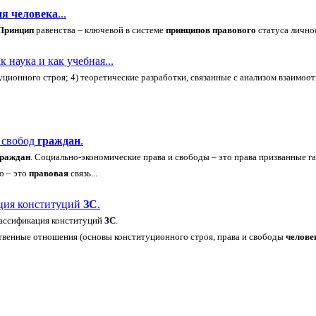
ия
человека
...
Принцип
равенства – ключевой в системе
принципов
правового
статуса лично
к наука и как учебная...
ционного строя; 4) теоретические разработки, связанные с анализом взаимоо
 свобод
граждан
.
граждан
. Социально-экономические права и свободы – это права призванные 
о – это
правовая
связь...
ация конституций
ЗС
.
классификация конституций
ЗС
.
твенные отношения (основы конституционного строя, права и свободы
челове