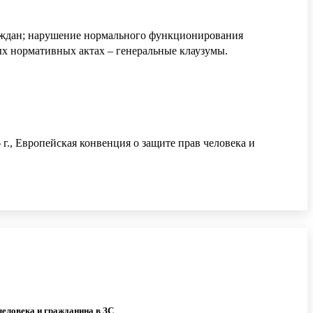
граждан; нарушение нормального функционирования
ых нормативных актах – генеральные клаузумы.
., Европейская конвенция о защите прав человека и
человека
и
гражданина
в
ЗС
.