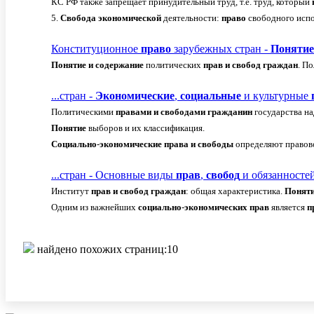
КС РФ также запрещает принудительный труд, т.е. труд, который
5.
Свобода
экономической
деятельности:
право
свободного испо
Конституционное
право
зарубежных стран -
Понятие
Понятие
и
содержание
политических
прав
и
свобод
граждан
. П
...стран -
Экономические
,
социальные
и культурные
Политическими
правами
и
свободами
гражданин
государства на
Понятие
выборов и их классификация.
Социально
-
экономические
права
и
свободы
определяют правово
...стран - Основные виды
прав
,
свобод
и обязанносте
Институт
прав
и
свобод
граждан
: общая характеристика.
Понят
Одним из важнейших
социально
-
экономических
прав
является
п
найдено похожих страниц:10