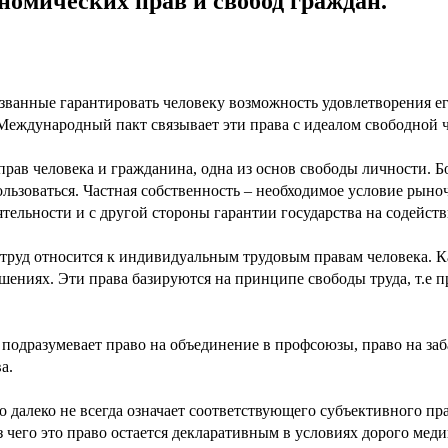
номических прав и свобод граждан.
званные гарантировать человеку возможность удовлетворения ег
Международный пакт связывает эти права с идеалом свободной ч
прав человека и гражданина, одна из основ свободы личности. 
ользоваться. Частная собственность – необходимое условие рын
ятельности и с другой стороны гарантии государства на содейст
 труд относится к индивидуальным трудовым правам человека. К
шениях. Эти права базируются на принципе свободы труда, т.е 
подразумевает право на объединение в профсоюзы, право на заб
а.
о далеко не всегда означает соответствующего субъективного пр
ез чего это право остается декларативным в условиях дорого ме