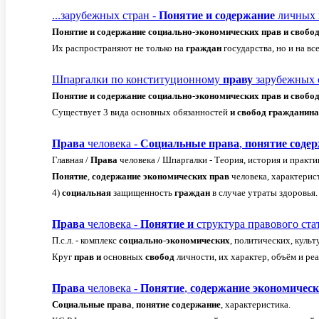
...зарубежных стран -
Понятие
и
содержание
личных
Понятие
и
содержание
социально
-
экономических
прав
и
свобо
Их распространяют не только на
граждан
государства, но и на в
Шпаргалки по конституционному
праву
зарубежных 
Понятие
и
содержание
социально
-
экономических
прав
и
свобо
Существует 3 вида основных обязанностей
и
свобод
гражданина
Права
человека -
Социальные
права
,
понятие
соде
Главная /
Права
человека / Шпаргалки - Теория, история и практ
Понятие
,
содержание
экономических
прав
человека, характерис
4)
социальная
защищенность
граждан
в случае утраты здоровья.
Права
человека -
Понятие
и
структура правового ста
П.с.л. - комплекс
социально
-
экономических
, политических, куль
Круг
прав
и
основных
свобод
личности, их характер, объём и ре
Права
человека -
Понятие
,
содержание
экономичес
Социальные
права
,
понятие
содержание
, характеристика.