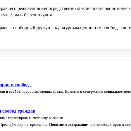
прав, его реализация непосредственно обеспечивает экономичес
 культуры и благополучия.
ава – свободный доступ к культурным ценностям, свобода твор
прав
и
свобод
...
рав
и
свобод
предоставляющих гражд.
Понятие
и
содержание
социально
-
эко
и
свобод
граждан
.
ные гарантировать человеку возможн.
(республики), т.е. признание.
Понятие
и
содержание
политических
прав
и
сво