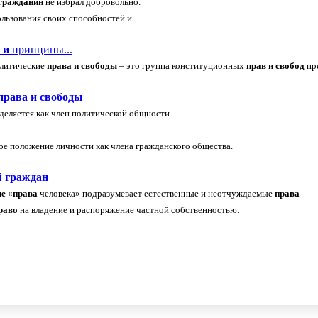
гражданин
не избрал добровольно.
льзования своих способностей и...
и
принципы...
олитические
права
и
свободы
– это группа конституционных
прав
и
свобод
пре
права
и
свободы
деляется как член политической общности.
е положение личности как члена гражданского общества.
й
граждан
ие
«
права
человека» подразумевает естественные и неотчуждаемые
права
раво
на владение и распоряжение частной собственностью.