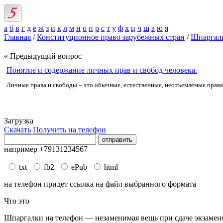
а
б
в
г
д
е
ж
з
и
к
л
м
н
о
п
р
с
т
у
ф
х
ц
ч
ш
э
ю
я
Главная
/
Конституционное право зарубежных стран
/
Шпаргалк
« Предыдущий вопрос
Понятие и содержание личных прав и свобод человека.
Личные права и свободы – это обычные, естественные, неотъемлемые прав
Загрузка
Скачать
Получить на телефон
например +79131234567
txt
fb2
ePub
html
на телефон придет ссылка на файл выбранного формата
Что это
Шпаргалки на телефон — незаменимая вещь при сдаче экзаменов