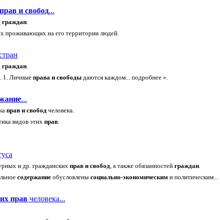
прав
и
свобод
...
д
граждан
.
сех проживающих на его территории людей.
стран
д
граждан
.
. 1. Личные
права
и
свободы
даются каждом... подробнее ».
ржание
...
ика
прав
и
свобод
человека.
тика видов этих
прав
.
туса
турных и др. гражданских
прав
и
свобод
, а также обязанностей
граждан
.
альное
содержание
обусловлены
социально
-
экономическим
и политическим...
ких
прав
человека...