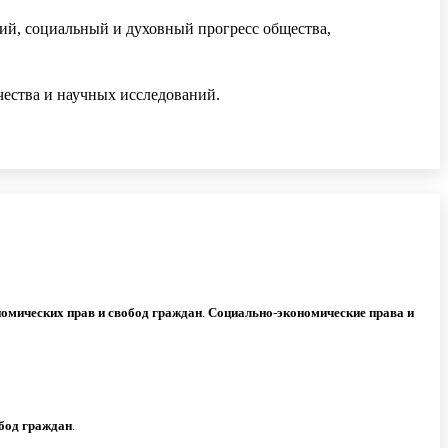
кий, социальный и духовный прогресс общества,
чества и научных исследований.
номических
прав
и
свобод
граждан
.
Социально
-
экономические
права
и
бод
граждан
.