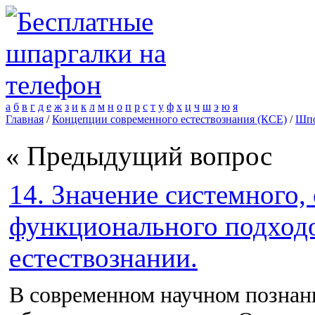
а
б
в
г
д
е
ж
з
и
к
л
м
н
о
п
р
с
т
у
ф
х
ц
ч
ш
э
ю
я
Главная
/
Концепции современного естествознания (КСЕ)
/
Шпо
« Предыдущий вопрос
14. Значение системного,
функционального подход
естествознании.
В современном научном познан