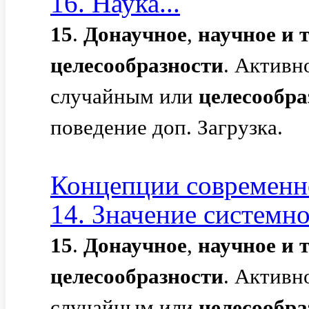
16. Наука...
15
.
Донаучное
,
научное
и
целесообразности
. Активн
случайным или
целесообр
поведение доп. Загрузка.
Концепции современно
14. Значение системног
15
.
Донаучное
,
научное
и
целесообразности
. Активн
случайным или
целесообр