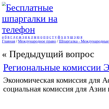
а
б
в
г
д
е
ж
з
и
к
л
м
н
о
п
р
с
т
у
ф
х
ц
ч
ш
э
ю
я
Главная
/
Международное право
/
Шпаргалка - Международные
« Предыдущий вопрос
Региональные комиссии
Экономическая комиссия для А
социальная комиссия для Азии 