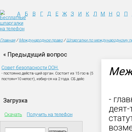
А
Б
В
Г
Д
Е
Ж
З
И
К
Л
М
Н
О
П
Главная
/
Международное право
/
Шпаргалки по международному п
« Предыдущий вопрос
Совет безопасности ООН.
Меж
- постоянно действ-щий орган. Состоит из 15 гос-в (5
постоян+10 непост), избир-ся на 2 года. СБ дейс
- гла
Загрузка
деят-
Скачать
Получить на телефон
стату
возме