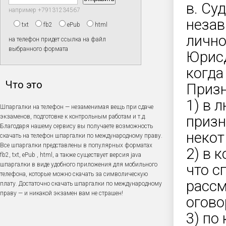
в. Су
например +79131234567
незав
txt
fb2
ePub
html
лично
на телефон придет ссылка на файл
выбранного формата
Юрисд
когда
Что это
Призн
1) в 
Шпаргалки на телефон — незаменимая вещь при сдаче
экзаменов, подготовке к контрольным работам и т.д.
призн
Благодаря нашему сервису вы получаете возможность
некот
скачать на телефон шпаргалки по международному праву.
Все шпаргалки представлены в популярных форматах
2) в 
fb2, txt, ePub , html, а также существует версия java
шпаргалки в виде удобного приложения для мобильного
что с
телефона, которые можно скачать за символическую
рассм
плату. Достаточно скачать шпаргалки по международному
праву — и никакой экзамен вам не страшен!
огово
3) по