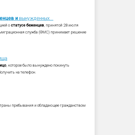
енцев
и
вынужденных...
цией о
статусе
беженцев
, принятой 28 июля
ая миграционная служба (ФМС) принимает решение
ища
ицо
, которое было вынуждено покинуть
Получить на телефон.
страны пребывания и обладающее гражданством