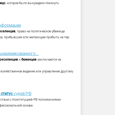
ицо
, которое было вынуждено покинуть
информации
еселенцев
, право на политическое убежище.
ва, прибывшие или желающие прибыть на тер.
циализированного...
реселенцев
и
беженцев
заключается на
 хозяйственное ведение или управление другому
статус
судей РФ
етствии с Конституцией РФ полномочиями
фессиональной основе.