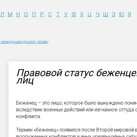
Л
М
Н
О
П
Р
С
Т
У
Ф
Х
Ц
Ч
Ш
Э
Ю
Я
 международному праву
Правовой статус беженце
лиц
Беженец – это лицо, которое было вынуждено поки
вследствие военных действий или изгнанное оттуда
конфликта.
Термин «беженец» появился после Второй мировой 
вооруженных конфликтов и иных чрезвычайных ситу