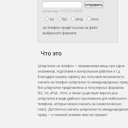
например +79131234567
txt
fb2
ePub
html
на телефон придет ссылка на файл
выбранного формата
Что это
Шпаргалки на телефон — незаменимая вещь при сдаче
экзаменов, подготовке к контрольным работам и т.д.
Благодаря нашему сервису вы получаете возможность
скачать на телефон шпаргалки по международному праву
Все шпаргалки представлены в популярных форматах
fb2, txt, ePub , html, а также существует версия java
шпаргалки в виде удобного приложения для мобильного
телефона, которые можно скачать за символическую
плату. Достаточно скачать шпаргалки по международном
праву — и никакой экзамен вам не страшен!