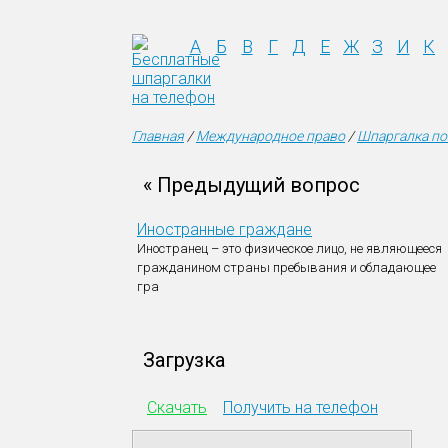
А
Б
В
Г
Д
Е
Ж
З
И
К
Главная
/
Международное право
/
Шпаргалка по
« Предыдущий вопрос
Иностранные граждане
Иностранец – это физическое лицо, не являющееся
гражданином страны пребывания и обладающее
гра
Загрузка
Скачать
Получить на телефон