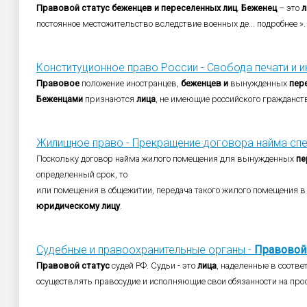
Правовой
статус
беженцев
и
переселенных
лиц
.
Беженец
– это
л
постоянное местожительство вследствие военных де... подробнее ».
Конституционное право России - Свобода печати и 
Правовое
положение иностранцев,
беженцев
и
вынужденных
пер
Беженцами
признаются
лица
, не имеющие российского гражданст
Жилищное право - Прекращение договора найма спе
Поскольку договор найма жилого помещения для вынужденных
пе
определенный срок, то
или помещения в общежитии, передача такого жилого помещения в
юридическому
лицу
.
Судебные и правоохранительные органы -
Правовой
Правовой
статус
судей РФ. Судьи - это
лица
, наделенные в соотв
осуществлять правосудие и исполняющие свои обязанности на про