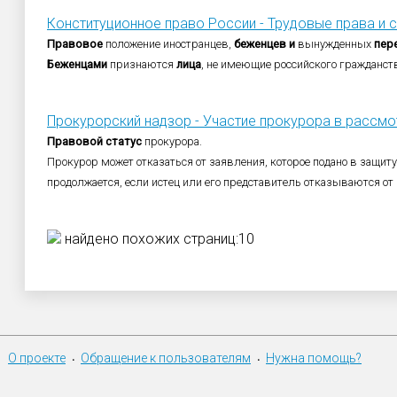
Конституционное право России - Трудовые права и
Правовое
положение иностранцев,
беженцев
и
вынужденных
пер
Беженцами
признаются
лица
, не имеющие российского гражданст
Прокурорский надзор - Участие прокурора в рассмот
Правовой
статус
прокурора.
Прокурор может отказаться от заявления, которое подано в защит
продолжается, если истец или его представитель отказываются от 
найдено похожих страниц:10
О проекте
Обращение к пользователям
Нужна помощь?
•
•