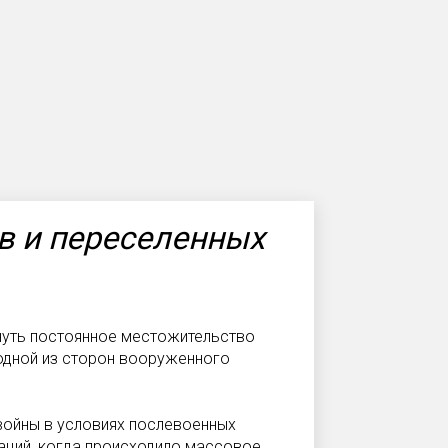
в и переселенных
нуть постоянное местожительство
 одной из сторон вооруженного
войны в условиях послевоенных
аций, когда происходило массовое