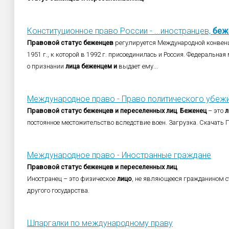
Конституционное право России - ...иностранцев,
беж
Правовой
статус
беженцев
регулируется Международной конвен
1951 г., к которой в 1992 г. присоединилась и Россия. Федеральн
о признании
лица
беженцем
и
выдает ему...
Международное право - Право политического убеж
Правовой
статус
беженцев
и
переселенных
лиц
.
Беженец
– это
л
постоянное местожительство вследствие воен. Загрузка. Скачать 
Международное право - Иностранные граждане
Правовой
статус
беженцев
и
переселенных
лиц
.
Иностранец – это физическое
лицо
, не являющееся гражданином 
другого государства.
Шпаргалки по международному праву