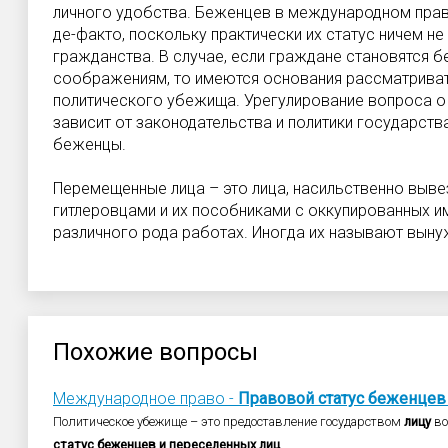
личного удобства. Беженцев в международном пра
де-факто, поскольку практически их статус ничем не 
гражданства. В случае, если граждане становятся 
соображениям, то имеются основания рассматривать
политического убежища. Урегулирование вопроса о
зависит от законодательства и политики государства
беженцы.
Перемещенные лица – это лица, насильственно выв
гитлеровцами и их пособниками с оккупированных им
различного рода работах. Иногда их называют вын
Похожие вопросы
Международное право -
Правовой
статус
беженцев
Политическое убежище – это предоставление государством
лицу
во
статус
беженцев
и
переселенных
лиц
.