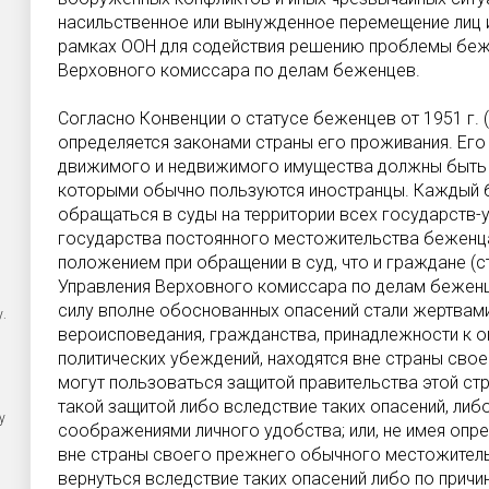
насильственное или вынужденное перемещение лиц 
рамках ООН для содействия решению проблемы беж
Верховного комиссара по делам беженцев.
Согласно Конвенции о статусе беженцев от 1951 г. (
определяется законами страны его проживания. Его
движимого и недвижимого имущества должны быть н
которыми обычно пользуются иностранцы. Каждый 
обращаться в суды на территории всех государств-у
государства постоянного местожительства беженц
положением при обращении в суд, что и граждане (ст
Управления Верховного комиссара по делам беженц
силу вполне обоснованных опасений стали жертвами
.
вероисповедания, гражданства, принадлежности к о
политических убеждений, находятся вне страны сво
могут пользоваться защитой правительства этой ст
такой защитой либо вследствие таких опасений, либо
у
соображениями личного удобства; или, не имея опр
вне страны своего прежнего обычного местожительс
вернуться вследствие таких опасений либо по прич