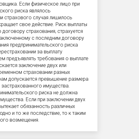
овщика. Если физическое лицо при
ского риска являлось
ии страхового случая лишилось
кращает свое действие. Риск выплаты
 договору страхования, страхуется
заключенному с последним договору
ания предпринимательского риска
ерестраховании за выплату
ем предъявлять требования о выплате
скается заключение двух или
ременном страховании разных
рам допускается превышение размера
 застрахованного имущества.
ринимательского риска не должна
мущества. Если при заключении двух
вытекает обязанность различных
дно и то же последствие, то к таким
ого возмещения.