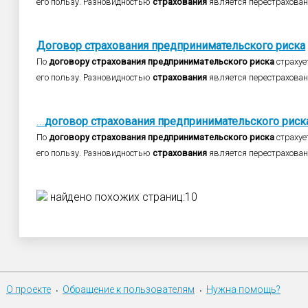
его пользу. Разновидностью
страхования
является перестрахован
Договор
страхования
предпринимательского
риска
По
договору
страхования
предпринимательского
риска
страхуе
его пользу. Разновидностью
страхования
является перестрахован
...
договор
страхования
предпринимательского
риск
По
договору
страхования
предпринимательского
риска
страхуе
его пользу. Разновидностью
страхования
является перестрахован
найдено похожих страниц:10
О проекте
Обращение к пользователям
Нужна помощь?
•
•