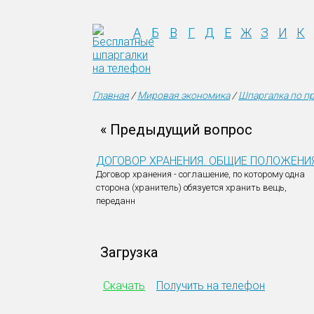
А
Б
В
Г
Д
Е
Ж
З
И
К
Главная
/
Мировая экономика
/
Шпаргалка по пр
« Предыдущий вопрос
ДОГОВОР ХРАНЕНИЯ. ОБЩИЕ ПОЛОЖЕНИ
Договор хранения - соглашение, по которому одна
сторона (хранитель) обязуется хранить вещь,
переданн
Загрузка
Скачать
Получить на телефон