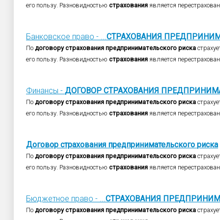
его пользу. Разновидностью
страхования
является перестрахован
Банковское право - ...
СТРАХОВАНИЯ
ПРЕДПРИНИМ
По
договору
страхования
предпринимательского
риска
страхуе
его пользу. Разновидностью
страхования
является перестрахован
Финансы -
ДОГОВОР
СТРАХОВАНИЯ
ПРЕДПРИНИМА
По
договору
страхования
предпринимательского
риска
страхуе
его пользу. Разновидностью
страхования
является перестрахован
Договор
страхования
предпринимательского
риска
По
договору
страхования
предпринимательского
риска
страхуе
его пользу. Разновидностью
страхования
является перестрахован
Бюджетное право - ...
СТРАХОВАНИЯ
ПРЕДПРИНИМ
По
договору
страхования
предпринимательского
риска
страхуе