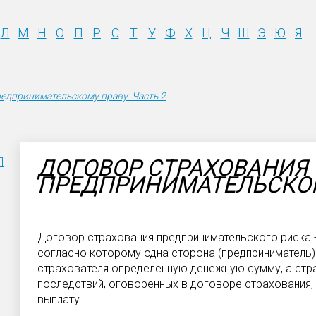
Л
М
Н
О
П
Р
С
Т
У
Ф
Х
Ц
Ч
Ш
Э
Ю
Я
едпринимательскому праву. Часть 2
ДОГОВОР СТРАХОВАНИЯ
Я
ПРЕДПРИНИМАТЕЛЬСКО
Договор страхования предпринимательского риска -
согласно которому одна сторона (предприниматель)
страхователя определенную денежную сумму, а стра
последствий, оговоренных в договоре страхования,
выплату.