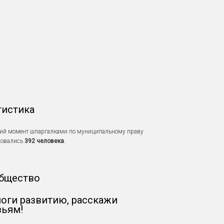
тистика
ий момент шпаргалками по муниципальному праву
зовались
392 человека
.
бщество
оги развитию, расскажи
зьям!