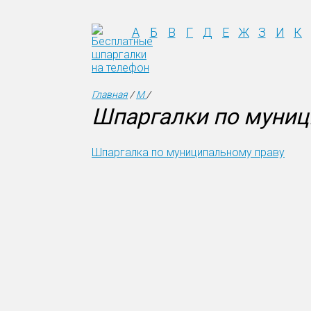
А
Б
В
Г
Д
Е
Ж
З
И
К
Главная
/
М
/
Шпаргалки по муниц
Шпаргалка по муниципальному праву