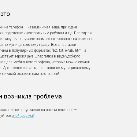
 это
и на телефон — незаменимая вещь при сдаче
в, подготовке к контрольным работам и т.д. Благодаря
ервису вы получаете возможность скачать на телефон
и по муниципальному праву. Все шпаргалки
лены в популярных форматах fb2, txt, ePub, html, а
ществует версия java шпаргалки в виде удобного
ия для мобильного телефона, которые можно скачать
о. Достаточно скачать шпаргалки по муниципальному
и никакой экзамен вам не страшен!
и возникла проблема
ложение не запускается на вашем телефоне —
зуйтесь
этой формой
.