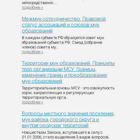
непосредственно ...
подробнее »
Межмун сотрудничество. Правовой
статус ассоциаций и союзов мун
образований
В каждом субъекте РФ образуется совет мун
образований субъекта РФ. Съезд (собрание
членов) совета му...
подробнее »
Территории мун образований. Принципы
терр организации МСУ. Границы,
изменение границ и преобразование
мун образований
Территориальные основы МСУ - это совокупность
норм, закрепляющих и регулирующих
территориальную орга...
подробнее »
Вопросы местного значения поселения,
мун района, городского округа и
внутригородских территорий
Новшеством Закона, вступившего в силу с
01.01.2006, стало выделение 3 видов вопросов