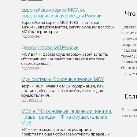
Европейская хартия МСУ: ее
Что
содержание и значение для России
Европейская хартия МСУ 1985 г. является
важнейшим документом, регулирующим вопросы
Шпаргалк
МСУ на территории...
экзамено
подробнее »
нашему с
шпаргалк
Демократизм МП России
представ
МСУ в РФ - форма осущ народом своей власти,
также су
обеспечивающая самостоятельное и под свою
приложен
ответственност...
подробнее »
бесплатн
праву — 
Мун системы. Основные теории МСУ
Теории МСУ - учения о МСУ, содержащие, как
правило, обоснование его необходимости для
Есл
осуществления ...
подробнее »
Если при
МСУ в РФ: основные термины и понятия.
восполь
Права граждан РФ на осуществление
МСУ
МП - комплексная отрасль рос права,
представляющая собой совокупность правовых