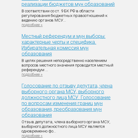
реализации бюджетов мун образований
В соответствии со ст. 9 БК РФ в области
регулирования бюджетных правоотношений к
ведению органов МСУ...
подробнее »
Местный референдум и мун выборы:
характерные черты и специфика.
Избирательная комиссия мун
образования
В целях решения непосредственно населением
вопросов местного значения проводится местный
референдум ...
подробнее »
Голосование по отзыву депутата, члена
выборного органа МСУ, выборного
должностного лица МСУ. Голосование
по вопросам изменения границ мун
образования, преобразования мун
образования
Отзыв депутата, члена выборного органа МСУ,
выборного должностного лица МСУ является
одновременно фо...
подробнее »