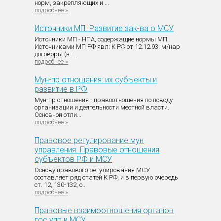
норм, закрепляющих и ...
подробнее »
Источники МП. Развитие зак-ва о МСУ
Источники МП - НПА, содержащие нормы МП.
Источниками МП РФ явл: К РФ от 12.12.93; м/нар
договоры (н-...
подробнее »
Мун-пр отношения: их субъекты и
развитие в РФ
Мун-пр отношения - правоотношения по поводу
организации и деятельности местной власти.
Основной отли...
подробнее »
Правовое регулирование мун
управления. Правовые отношения
субъектов РФ и МСУ
Основу правового регулирования МСУ
составляет ряд статей К РФ, и в первую очередь
ст. 12, 130-132, о...
подробнее »
Правовые взаимоотношения органов
гос упр и МСУ