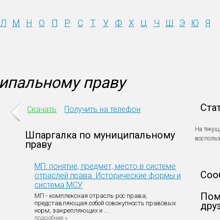
Л
М
Н
О
П
Р
С
Т
У
Ф
Х
Ц
Ч
Ш
Э
Ю
Я
ипальному праву
Ста
Скачать
Получить на телефон
На текущ
Шпаргалка по муниципальному
восполь
праву
МП: понятие, предмет, место в системе
Соо
отраслей права. Исторические формы и
система МСУ
Пом
МП - комплексная отрасль рос права,
представляющая собой совокупность правовых
дру
норм, закрепляющих и ...
подробнее »