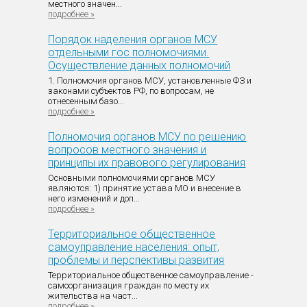
местного значен...
подробнее »
Порядок наделения органов МСУ
отдельными гос полномочиями.
Осуществление данных полномочий
1. Полномочия органов МСУ, установленные ФЗ и
законами субъектов РФ, по вопросам, не
отнесенным базо...
подробнее »
Полномочия органов МСУ по решению
вопросов местного значения и
принципы их правового регулирования
Основными полномочиями органов МСУ
являются: 1) принятие устава МО и внесение в
него изменений и доп...
подробнее »
Территориальное общественное
самоуправление населения: опыт,
проблемы и перспективы развития
Территориальное общественное самоуправление -
самоорганизация граждан по месту их
жительства на част...
подробнее »