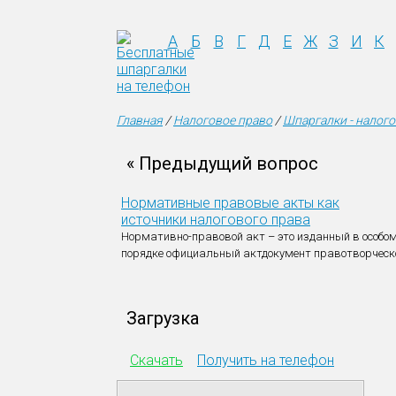
А
Б
В
Г
Д
Е
Ж
З
И
К
Главная
/
Налоговое право
/
Шпаргалки - налого
« Предыдущий вопрос
Нормативные правовые акты как
источники налогового права
Нормативно-правовой акт – это изданный в особо
порядке официальный актдокумент правотворческ
Загрузка
Скачать
Получить на телефон