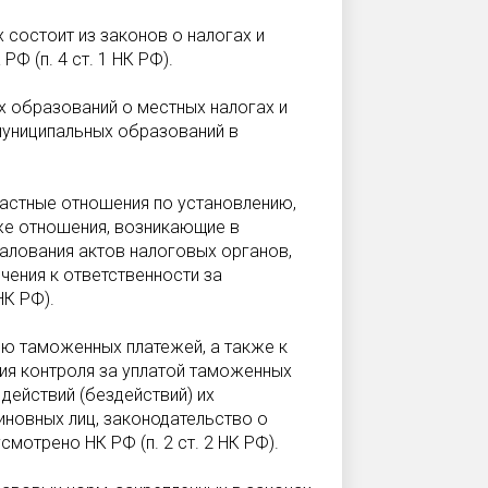
 состоит из законов о налогах и
Ф (п. 4 ст. 1 НК РФ).
 образований о местных налогах и
муниципальных образований в
ластные отношения по установлению,
же отношения, возникающие в
алования актов налоговых органов,
чения к ответственности за
НК РФ).
ию таможенных платежей, а также к
я контроля за уплатой таможенных
действий (бездействий) их
иновных лиц, законодательство о
смотрено НК РФ (п. 2 ст. 2 НК РФ).