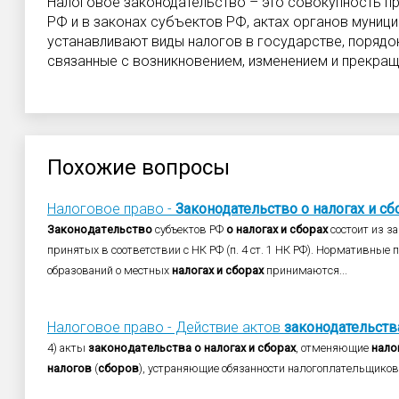
Налоговое законодательство – это совокупность пр
РФ и в законах субъектов РФ, актах органов муниц
устанавливают виды налогов в государстве, порядок
связанные с возникновением, изменением и прекра
Похожие вопросы
Налоговое право -
Законодательство
о
налогах
и
сб
Законодательство
субъектов РФ
о
налогах
и
сборах
состоит из з
принятых в соответствии с НК РФ (п. 4 ст. 1 НК РФ). Нормативны
образований о местных
налогах
и
сборах
принимаются...
Налоговое право - Действие актов
законодательств
4) акты
законодательства
о
налогах
и
сборах
, отменяющие
нало
налогов
(
сборов
), устраняющие обязанности налогоплательщико