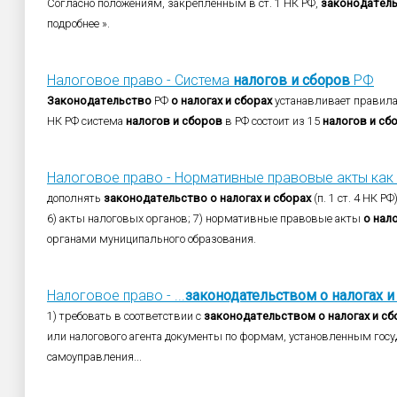
Согласно положениям, закрепленным в ст. 1 НК РФ,
законодател
подробнее ».
Налоговое право - Система
налогов
и
сборов
РФ
Законодательство
РФ
о
налогах
и
сборах
устанавливает правила 
НК РФ система
налогов
и
сборов
в РФ состоит из 15
налогов
и
сб
Налоговое право - Нормативные правовые акты как и
дополнять
законодательство
о
налогах
и
сборах
(п. 1 ст. 4 НК РФ)
6) акты налоговых органов; 7) нормативные правовые акты
о
нало
органами муниципального образования.
Налоговое право - ...
законодательством
о
налогах
и
1) требовать в соответствии с
законодательством
о
налогах
и
сб
или налогового агента документы по формам, установленным гос
самоуправления...