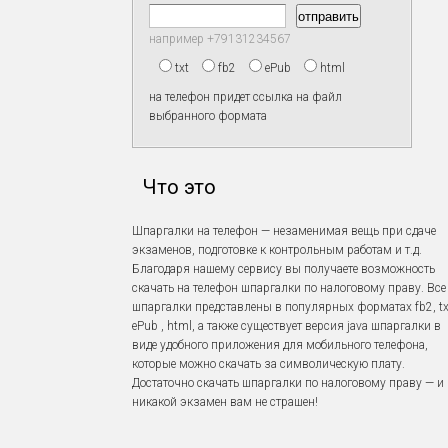
например +79131234567
txt
fb2
ePub
html
на телефон придет ссылка на файл
выбранного формата
Что это
Шпаргалки на телефон — незаменимая вещь при сдаче
экзаменов, подготовке к контрольным работам и т.д.
Благодаря нашему сервису вы получаете возможность
скачать на телефон шпаргалки по налоговому праву. Все
шпаргалки представлены в популярных форматах fb2, tx
ePub , html, а также существует версия java шпаргалки в
виде удобного приложения для мобильного телефона,
которые можно скачать за символическую плату.
Достаточно скачать шпаргалки по налоговому праву — и
никакой экзамен вам не страшен!