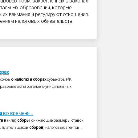
авовых норм, закрепленных в законах
ипальных образований, которые
 их взимания и регулируют отношения,
щением налоговых обязательств.
орах
аконов
о
налогах
и
сборах
субъектов РФ,
е правовые акты органов муниципальных
а
во времени...
ги
и
(или)
сборы
, снижающие размеры ставок
в, плательщиков
сборов
, налоговых агентов...