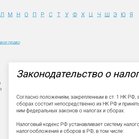
Л
М
Н
О
П
Р
С
Т
У
Ф
Х
Ц
Ч
Ш
Э
Ю
Я
вое право
Законодательство о налог
м
о
Согласно положениям, закрепленным в ст. 1 НК РФ, 
сборах состоит непосредственно из НК РФ и приняты
ним федеральных законов о налогах и сборах.
Налоговый кодекс РФ устанавливает систему налого
налогообложения и сборов в РФ, в том числе: