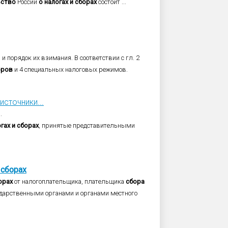
ьство
России
о
налогах
и
сборах
состоит ...
и порядок их взимания. В соответствии с гл. 2
оров
и 4 специальных налоговых режимов.
сточники...
.
гах
и
сборах
, принятые представительными
сборах
орах
от налогоплательщика, плательщика
сбора
ударственными органами и органами местного