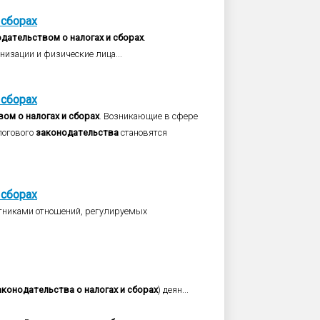
сборах
одательством
о
налогах
и
сборах
.
низации и физические лица...
сборах
вом
о
налогах
и
сборах
. Возникающие в сфере
логового
законодательства
становятся
сборах
астниками отношений, регулируемых
аконодательства
о
налогах
и
сборах
) деян...