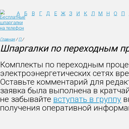
А
Б
В
Г
Д
Е
Ж
З
И
К
Л
М
Н
О
П
Главная
/
П
/
Шпаргалки по переходным пр
Комплекты по переходным проце
электроэнергетических сетях вр
Оставьте комментарий для редак
заявка была выполнена в кратча
не забывайте
вступать в группу
в
получения оперативной информа