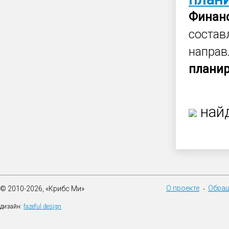
Финан
состав
направ
плани
найд
О проекте
Обращ
© 2010-2026, «Крибс Ми»
•
дизайн:
fazeful design