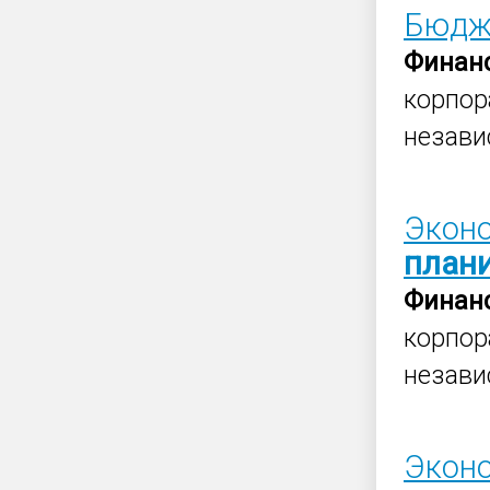
Бюдже
Финан
корпор
незави
Эконо
план
Финан
корпор
незави
Экон