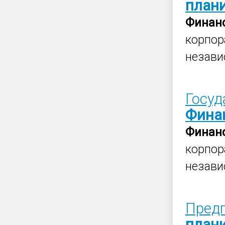
план
Финан
корпор
незави
Госуд
Фина
Финан
корпор
незави
Предп
план