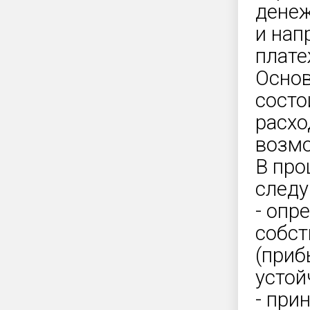
денеж
и нап
плате
Основ
состо
расхо
возм
В про
следу
- опр
собст
(приб
устой
- при