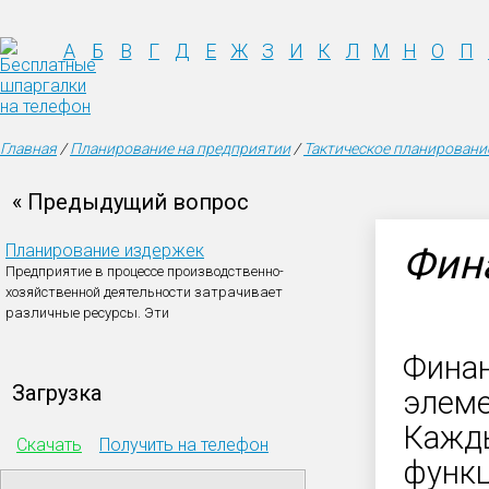
А
Б
В
Г
Д
Е
Ж
З
И
К
Л
М
Н
О
П
Главная
/
Планирование на предприятии
/
Тактическое планировани
« Предыдущий вопрос
Планирование издержек
Фин
Предприятие в процессе производственно-
хозяйственной деятельности затрачивает
различные ресурсы. Эти
Финан
Загрузка
элеме
Кажды
Скачать
Получить на телефон
функц