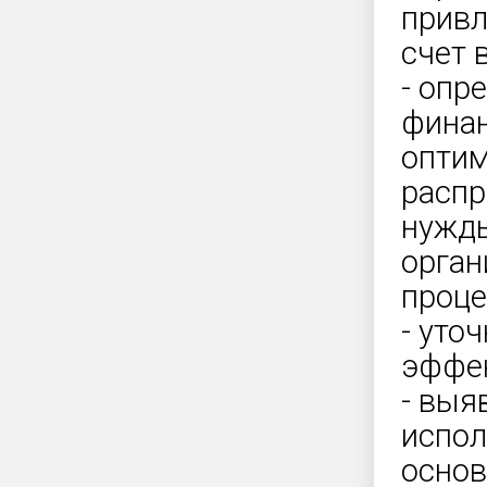
привл
счет 
- опр
финан
оптим
распр
нужды
орган
проце
- уто
эффек
- выя
испол
основ