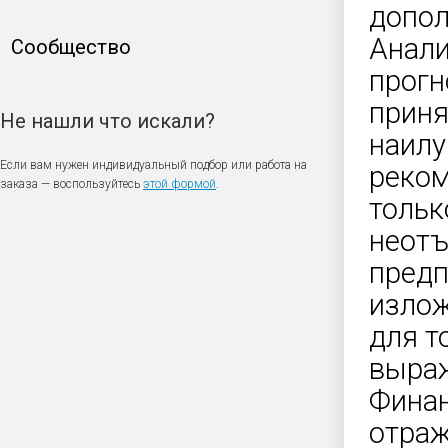
допол
Анали
Сообщество
прогн
приня
Не нашли что искали?
наилу
Если вам нужен индивидуальный подбор или работа на
реком
заказа — воспользуйтесь
этой формой
.
тольк
неотъ
предп
излож
для т
выра
Финан
отраж