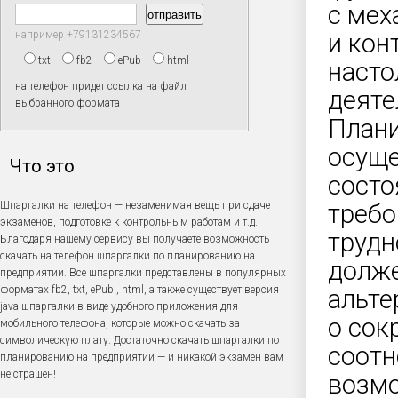
с мех
например +79131234567
и кон
txt
fb2
ePub
html
насто
на телефон придет ссылка на файл
деяте
выбранного формата
Плани
осуще
Что это
состо
Шпаргалки на телефон — незаменимая вещь при сдаче
требо
экзаменов, подготовке к контрольным работам и т.д.
трудн
Благодаря нашему сервису вы получаете возможность
скачать на телефон шпаргалки по планированию на
долже
предприятии. Все шпаргалки представлены в популярных
форматах fb2, txt, ePub , html, а также существует версия
альте
java шпаргалки в виде удобного приложения для
о сок
мобильного телефона, которые можно скачать за
символическую плату. Достаточно скачать шпаргалки по
соот
планированию на предприятии — и никакой экзамен вам
не страшен!
возмо