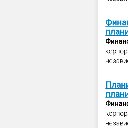
Фина
план
Финан
корпор
незави
План
план
Финан
корпор
незави