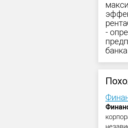
макс
эффек
рента
- опр
предп
банка
Похо
Фина
Финан
корпор
незави