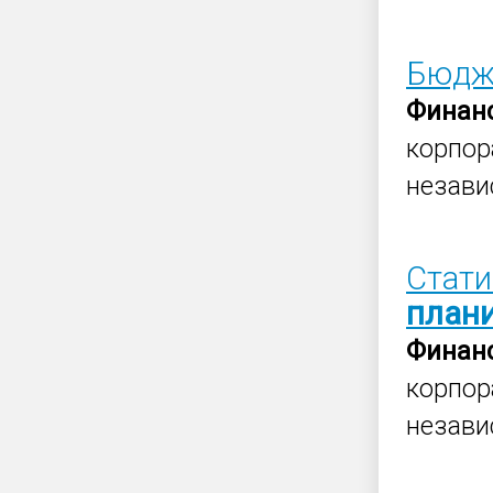
Бюдже
Финан
корпор
незави
Стати
план
Финан
корпор
незави