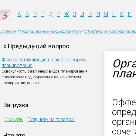
А
Б
В
Г
Д
Е
Ж
З
И
К
Л
М
Н
О
П
Главная
/
Планирование на предприятии
/
Стратегическое планиров
« Предыдущий вопрос
Факторы, влияющие на выбор формы
Орг
планирования
пла
Совокупность различных видов планирования,
применяемая одновременно на конкретном
предприятии, назыв
Эффек
Загрузка
опред
Скачать
Получить на телефон
орган
сочет
Что это