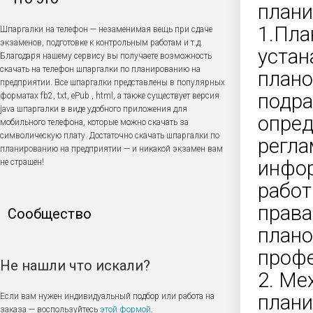
плани
1.Пла
Шпаргалки на телефон — незаменимая вещь при сдаче
экзаменов, подготовке к контрольным работам и т.д.
устан
Благодаря нашему сервису вы получаете возможность
скачать на телефон шпаргалки по планированию на
плано
предприятии. Все шпаргалки представлены в популярных
подра
форматах fb2, txt, ePub , html, а также существует версия
java шпаргалки в виде удобного приложения для
опред
мобильного телефона, которые можно скачать за
символическую плату. Достаточно скачать шпаргалки по
регла
планированию на предприятии — и никакой экзамен вам
инфо
не страшен!
работ
права
Сообщество
плано
профе
Не нашли что искали?
2. Ме
плани
Если вам нужен индивидуальный подбор или работа на
заказа — воспользуйтесь
этой формой
.