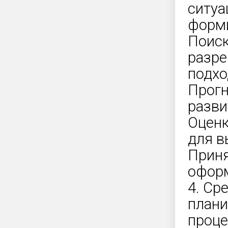
ситуа
форми
Поиск
разре
подхо
Прогн
разви
Оценк
для в
Приня
оформ
4. Ср
плани
проце