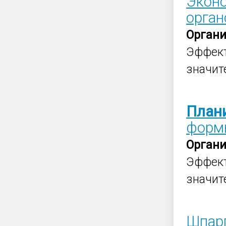
Эконо
орган
Орган
Эффек
значит
План
фор
Орган
Эффек
значит
Шпар