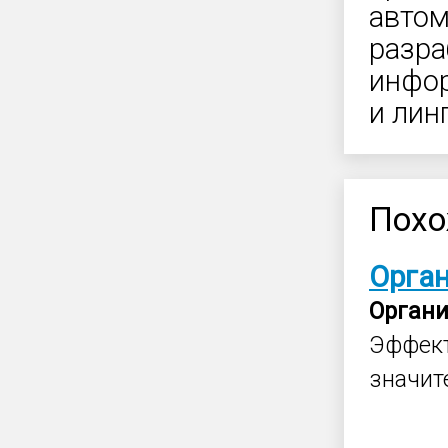
автом
разра
инфор
и лин
Похо
Орга
Орган
Эффек
значит