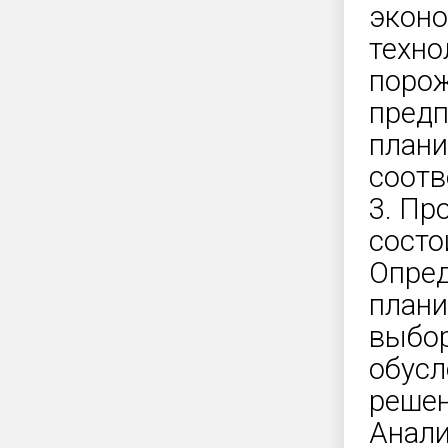
эконо
техно
порож
предп
плани
соотв
3. Пр
состо
Опред
план
выбор
обусл
решен
Анали