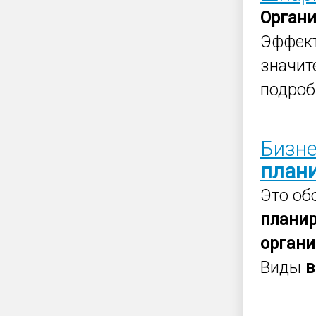
Орган
Эффек
значит
подроб
Бизне
план
Это об
плани
органи
Виды
в