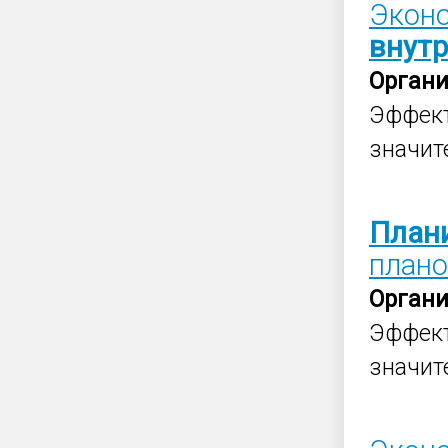
Эконо
внут
Орган
Эффек
значит
План
плано
Орган
Эффек
значит