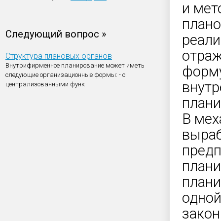
и мет
плано
Следующий вопрос »
реали
отраж
Структура плановых органов
Внутрифирменное планирование может иметь
форму
следующие организационные формы: - с
внутр
централизованными функ
плани
В мех
выраб
предп
плани
плани
одной
закон