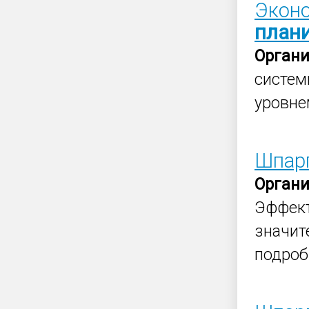
Эконо
план
Орган
систем
уровне
Шпар
Орган
Эффек
значит
подроб