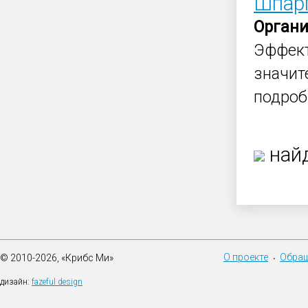
Шпар
Орган
Эффек
значит
подроб
найд
О проекте
Обращ
© 2010-2026, «Крибс Ми»
•
дизайн:
fazeful design