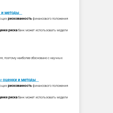
и
методы
...
ующих
рискованность
финансового положения
ценке
риска
банк может использовать модели
я, поэтому наиболее обосновано с научных
ии
оценки
и
методы
...
ующих
рискованность
финансового положения
ценке
риска
банк может использовать модели