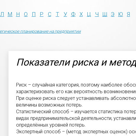
Л
М
Н
О
П
Р
С
Т
У
Ф
Х
Ц
Ч
Ш
Э
Ю
Я
егическое планирование на предприятии
Показатели риска и мето
Риск – случайная категория, поэтому наиболее обос
характеризовать его как вероятность возникновени
При оценке риска следует устанавливать абсолютно
величины возможных потерь.
Статистический способ – изучается статистика поте
видах предпринимательской деятельности, устанавл
определённых уровней потерь.
Экспертный способ – (метод экспертных оценок) ос