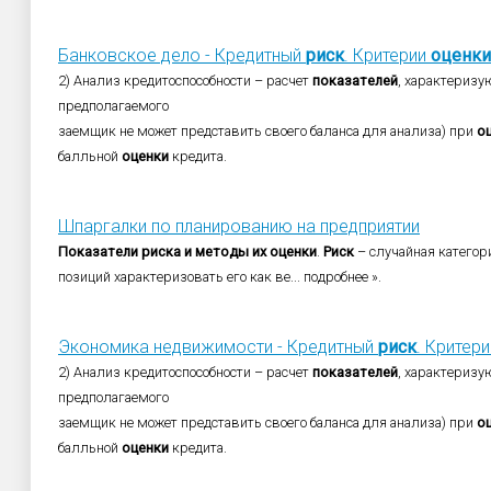
Банковское дело - Кредитный
риск
. Критерии
оценки
2) Анализ кредитоспособности – расчет
показателей
, характериз
предполагаемого
заемщик не может представить своего баланса для анализа) при
о
балльной
оценки
кредита.
Шпаргалки по планированию на предприятии
Показатели
риска
и
методы
их
оценки
.
Риск
– случайная категори
позиций характеризовать его как ве... подробнее ».
Экономика недвижимости - Кредитный
риск
. Критер
2) Анализ кредитоспособности – расчет
показателей
, характериз
предполагаемого
заемщик не может представить своего баланса для анализа) при
о
балльной
оценки
кредита.