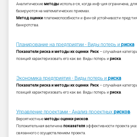
Аналитические
методы
использ-ся, когда инф-ция ограничена, дл
базируются на математических приемах.
Метод
оценки
платежеспособности и фин-ой устойчивости пред-ти
банкротства.
Планирование на предприятии - Виды потерь и
риска
Показатели
риска
и
методы
их
оценки
.
Риск
– случайная категори
позиций характеризовать его как ве. Виды потерь и
риска
.
Экономика предприятия - Виды потерь и
риска
Показатели
риска
и
методы
их
оценки
.
Риск
– случайная категори
позиций характеризовать его как ве. Виды потерь и
риска
.
Управление проектами - Анализ проектных
рисков
Вероятностные
методы
оценки
рисков
.
Положительная величина
показателя
эффективности проекта ука
связанного с осуществлением проекта.