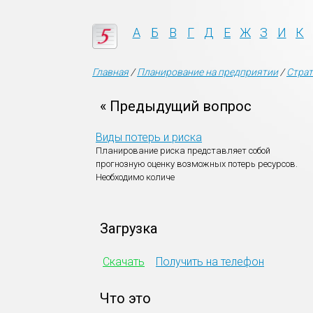
А
Б
В
Г
Д
Е
Ж
З
И
К
Главная
/
Планирование на предприятии
/
Страт
« Предыдущий вопрос
Виды потерь и риска
Планирование риска представляет собой
прогнозную оценку возможных потерь ресурсов.
Необходимо количе
Загрузка
Скачать
Получить на телефон
Что это