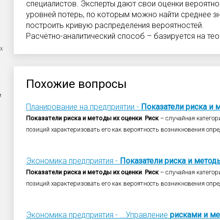
специалистов. Эксперты дают свои оценки вероятн
уровней потерь, по которым можно найти среднее з
построить кривую распределения вероятностей.
Расчётно-аналитический способ – базируется на тео
х
Похожие вопросы
м
Планирование на предприятии -
Показатели
риска
и
м
Показатели
риска
и
методы
их
оценки
.
Риск
– случайная категори
позиций характеризовать его как вероятность возникновения опре
Экономика предприятия -
Показатели
риска
и
метод
Показатели
риска
и
методы
их
оценки
.
Риск
– случайная категори
позиций характеризовать его как вероятность возникновения опре
Экономика предприятия - ...Управление
рисками
и
ме