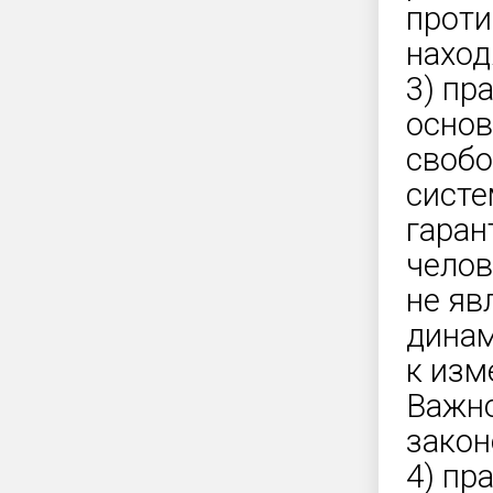
проти
наход
3) пр
основ
свобо
систе
гаран
челов
не яв
динам
к изм
Важно
закон
4) пр