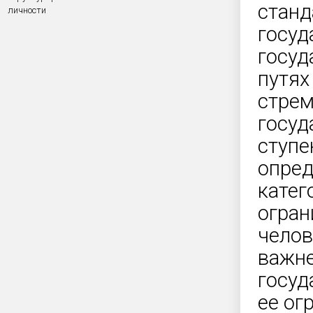
станд
личности
госуд
госуд
путях
стрем
госуд
ступе
опред
катег
огран
челов
важне
госуд
ее ог