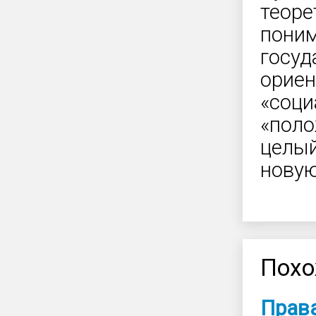
теоре
поним
госуд
ориен
«соци
«поло
целый
новую
Похо
Прав