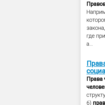
Право
Наприм
которо
закона
где пр
а...
Прав
соци
Права
челове
структ
6)
пра