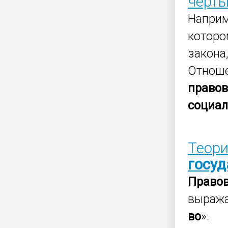
черт
Наприм
которо
закона
Отноше
право
социа
Теор
госуд
Право
выража
во
».