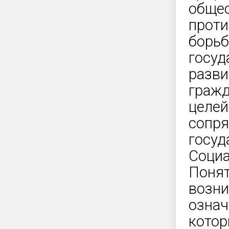
общес
проти
борьб
госуд
разви
гражд
целей
сопря
госуд
Социа
Понят
возни
означ
котор