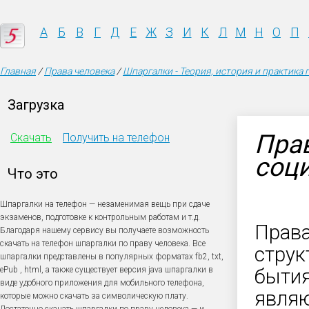
А
Б
В
Г
Д
Е
Ж
З
И
К
Л
М
Н
О
П
Главная
/
Права человека
/
Шпаргалки - Теория, история и практика 
Загрузка
Прав
Скачать
Получить на телефон
соци
Что это
Шпаргалки на телефон — незаменимая вещь при сдаче
экзаменов, подготовке к контрольным работам и т.д.
Права
Благодаря нашему сервису вы получаете возможность
скачать на телефон шпаргалки по праву человека. Все
струк
шпаргалки представлены в популярных форматах fb2, txt,
ePub , html, а также существует версия java шпаргалки в
бытия
виде удобного приложения для мобильного телефона,
явля
которые можно скачать за символическую плату.