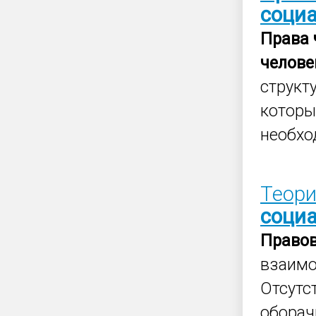
соци
Права
челове
структ
которы
необхо
Теор
соци
Право
взаимо
Отсутс
оборач