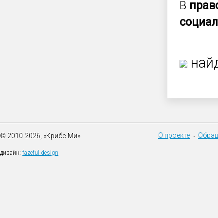
В
прав
социа
найд
О проекте
Обращ
© 2010-2026, «Крибс Ми»
•
дизайн:
fazeful design