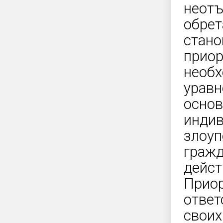
неотъ
обрет
стано
приор
необх
уравн
основ
индив
злоуп
гражд
дейст
Приор
ответ
своих