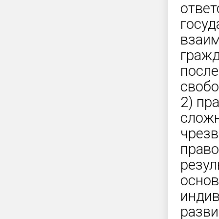
ответ
госуд
взаим
гражд
после
свобо
2) пр
сложн
чрезв
право
резул
основ
индив
разви