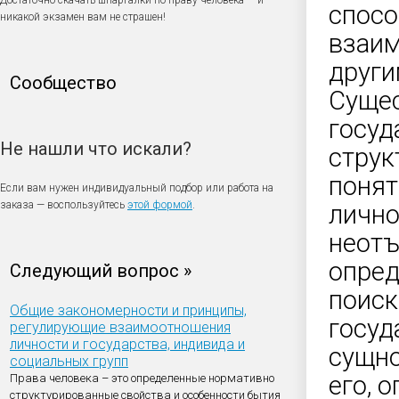
Достаточно скачать шпаргалки по праву человека — и
спосо
никакой экзамен вам не страшен!
взаим
други
Сообщество
Сущес
госуд
Не нашли что искали?
струк
понят
Если вам нужен индивидуальный подбор или работа на
заказа — воспользуйтесь
этой формой
.
лично
неотъ
опред
Следующий вопрос »
поиск
Общие закономерности и принципы,
госуд
регулирующие взаимоотношения
личности и государства, индивида и
сущно
социальных групп
его, 
Права человека – это определенные нормативно
структурированные свойства и особенности бытия