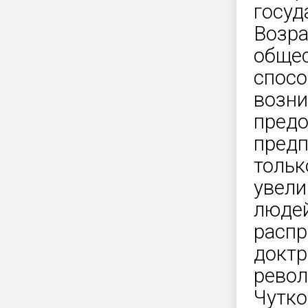
госуд
Возра
общес
спосо
возни
предо
предп
тольк
увели
людей
распр
доктр
револ
Чутко