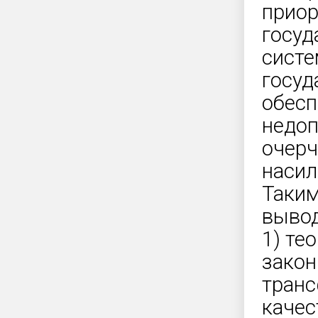
приор
госуд
сист
госуд
обесп
недоп
очерч
насил
Таким
выво
1) те
закон
транс
качес