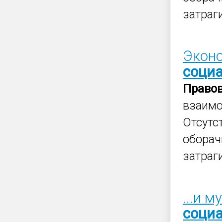
затраг
Эконо
соци
Право
взаимо
Отсутс
оборач
затраг
...и 
соци