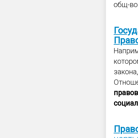
общ-во
Госуд
Прав
Наприм
которо
закона
Отноше
право
социа
Прав