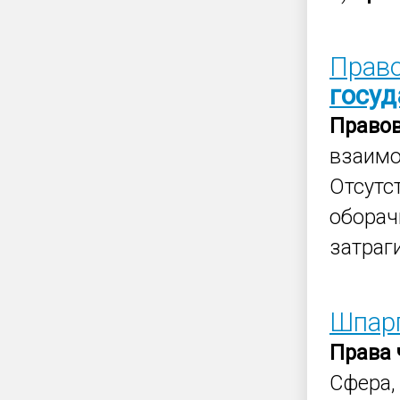
Право
госуд
Право
взаимо
Отсутс
оборач
затраг
Шпар
Права
Сфера,