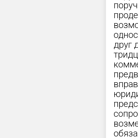
поруч
проде
возмо
однос
друг 
тридц
комме
предв
вправ
юриди
предс
сопро
возме
обяза