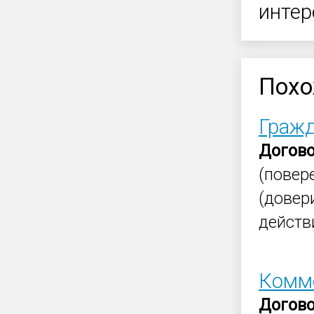
интер
Похо
Гражд
Догов
(повер
(довер
действ
Комме
Догов