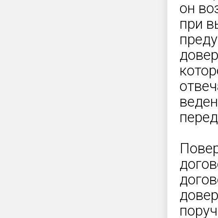
он во
при в
преду
довер
котор
отвеч
веден
перед
Повер
догов
догов
довер
поруч