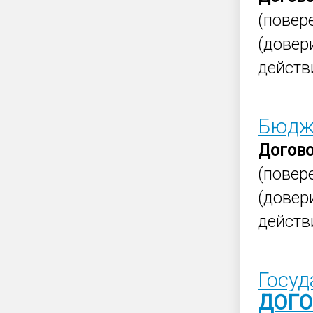
(повер
(довер
действ
Бюдже
Догов
(повер
(довер
действ
Госуд
ДОГО