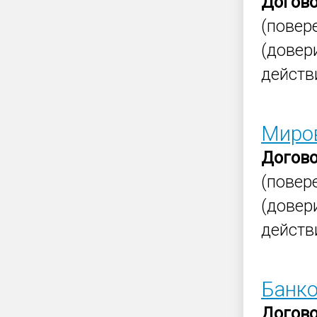
Догов
(повер
(довер
действ
Миров
Догов
(повер
(довер
действ
Банко
Догов