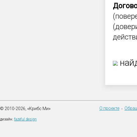
Догов
(повер
(довер
действ
найд
О проекте
Обращ
© 2010-2026, «Крибс Ми»
•
дизайн:
fazeful design