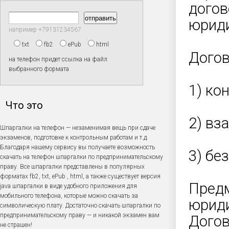
догов
юриди
например +79131234567
txt
fb2
ePub
html
Догов
на телефон придет ссылка на файл
выбранного формата
1) ко
Что это
2) вз
Шпаргалки на телефон — незаменимая вещь при сдаче
экзаменов, подготовке к контрольным работам и т.д.
Благодаря нашему сервису вы получаете возможность
3) бе
скачать на телефон шпаргалки по предпринимательскому
праву. Все шпаргалки представлены в популярных
форматах fb2, txt, ePub , html, а также существует версия
Предм
java шпаргалки в виде удобного приложения для
мобильного телефона, которые можно скачать за
юриди
символическую плату. Достаточно скачать шпаргалки по
предпринимательскому праву — и никакой экзамен вам
Догов
не страшен!