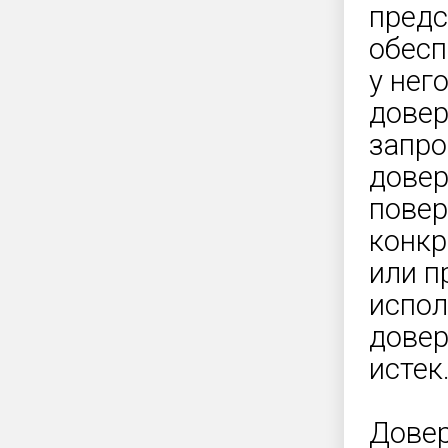
предс
обесп
у нег
довер
запро
довер
повер
конкр
или п
испол
довер
истек
Довер