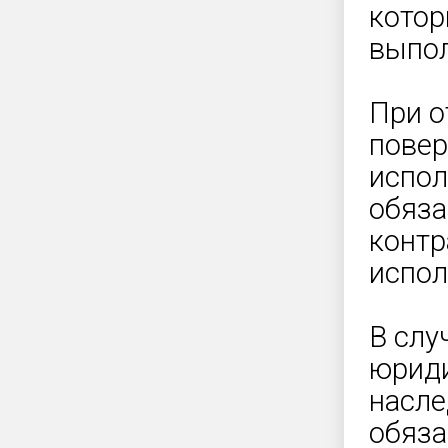
котор
выпол
При о
повер
испол
обяза
контр
испол
В слу
юриди
насле
обяза