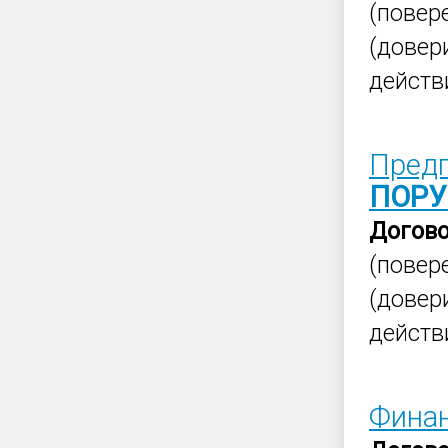
(повер
(довер
действ
Предп
ПОРУ
Догов
(повер
(довер
действ
Фина