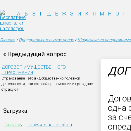
А
Б
В
Г
Д
Е
Ж
З
И
К
Л
М
Н
О
П
Главная
/
Предпринимательское право
/
Шпаргалка по предпринимат
« Предыдущий вопрос
ДОГОВОР ИМУЩЕСТВЕННОГО
ДОГ
СТРАХОВАНИЯ
Страхование - это вид общественно полезной
деятельности, при которой организации и граждане
страхуют
Догов
одна 
Загрузка
за сч
опред
Скачать
Получить на телефон