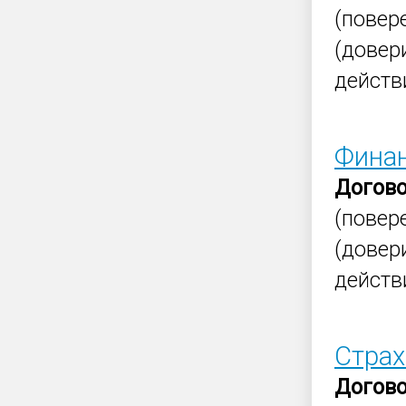
(повер
(довер
действ
Финан
Догов
(повер
(довер
действ
Страх
Догов