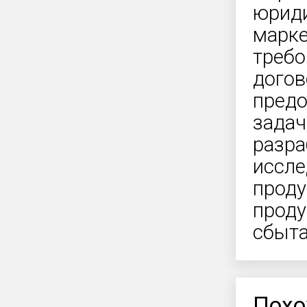
юриди
марке
требо
догов
предо
задач
разра
иссле
проду
проду
сбыта
Похо