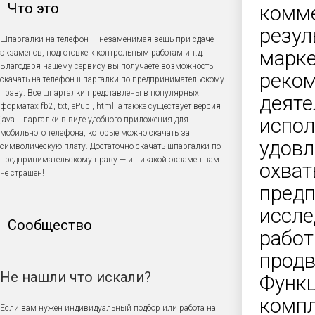
Что это
комме
резул
Шпаргалки на телефон — незаменимая вещь при сдаче
марке
экзаменов, подготовке к контрольным работам и т.д.
Благодаря нашему сервису вы получаете возможность
реком
скачать на телефон шпаргалки по предпринимательскому
праву. Все шпаргалки представлены в популярных
деяте
форматах fb2, txt, ePub , html, а также существует версия
испол
java шпаргалки в виде удобного приложения для
мобильного телефона, которые можно скачать за
удовл
символическую плату. Достаточно скачать шпаргалки по
предпринимательскому праву — и никакой экзамен вам
охват
не страшен!
предп
иссле
Сообщество
работ
продв
Не нашли что искали?
Функц
компл
Если вам нужен индивидуальный подбор или работа на