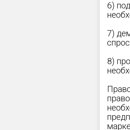
6) по
необх
7) де
спрос
8) пр
необх
Право
право
необх
предп
марке