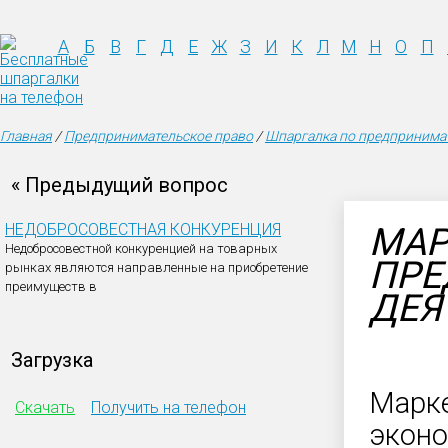
А
Б
В
Г
Д
Е
Ж
З
И
К
Л
М
Н
О
П
Главная
/
Предпринимательское право
/
Шпаргалка по предпринимат
« Предыдущий вопрос
НЕДОБРОСОВЕСТНАЯ КОНКУРЕНЦИЯ
МАР
Недобросовестной конкуренцией на товарных
ПРЕ
рынках являются направленные на приобретение
преимуществ в
ДЕЯ
Загрузка
Марке
Скачать
Получить на телефон
эконо