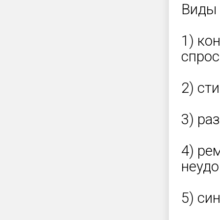
Виды 
1) ко
спрос
2) ст
3) ра
4) ре
неудо
5) си