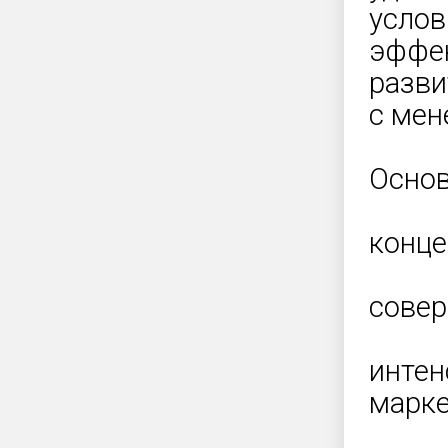
услов
эффек
разви
с мен
Основ
конце
совер
интен
марке