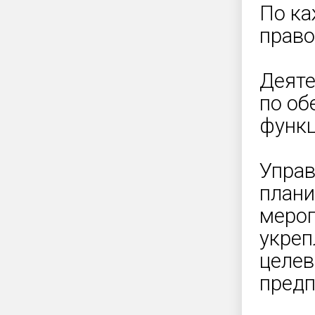
По ка
право
Деяте
по об
функц
Управ
плани
мероп
укреп
целев
предп