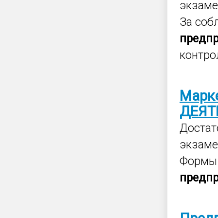
экзаме
За со
предп
контрол
Марк
ДЕЯТ
Достат
экзаме
Формы 
предп