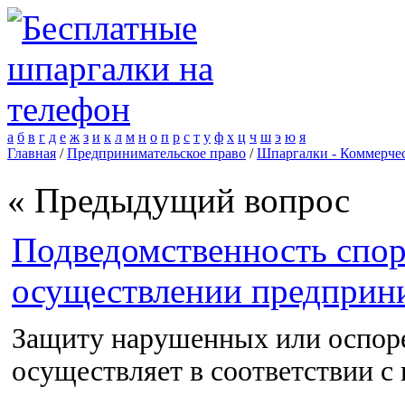
а
б
в
г
д
е
ж
з
и
к
л
м
н
о
п
р
с
т
у
ф
х
ц
ч
ш
э
ю
я
Главная
/
Предпринимательское право
/
Шпаргалки - Коммерчес
« Предыдущий вопрос
Подведомственность спо
осуществлении предприни
Защиту нарушенных или оспор
осуществляет в соответствии с