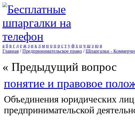
а
б
в
г
д
е
ж
з
и
к
л
м
н
о
п
р
с
т
у
ф
х
ц
ч
ш
э
ю
я
Главная
/
Предпринимательское право
/
Шпаргалки - Коммерчес
« Предыдущий вопрос
понятие и правовое поло
Объединения юридических лиц 
предпринимательской деятельно