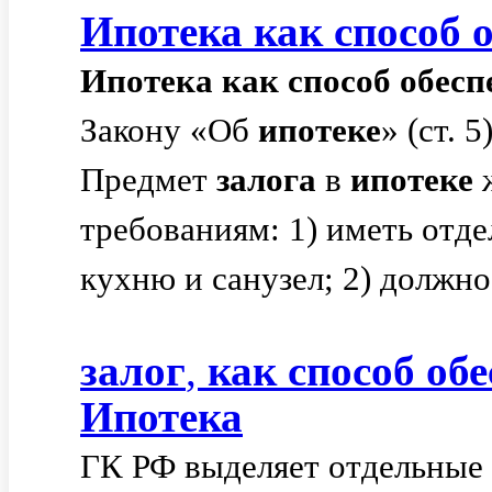
Ипотека
как
способ
Ипотека
как
способ
обесп
Закону «Об
ипотеке
» (ст. 
Предмет
залога
в
ипотеке
ж
требованиям: 1) иметь отд
кухню и санузел; 2) должно 
залог
,
как
способ
обе
Ипотека
ГК РФ выделяет отдельные