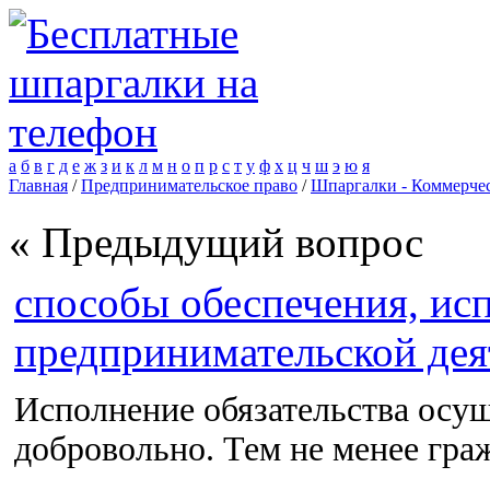
а
б
в
г
д
е
ж
з
и
к
л
м
н
о
п
р
с
т
у
ф
х
ц
ч
ш
э
ю
я
Главная
/
Предпринимательское право
/
Шпаргалки - Коммерчес
« Предыдущий вопрос
способы обеспечения, исп
предпринимательской дея
Исполнение обязательства осущ
добровольно. Тем не менее гра