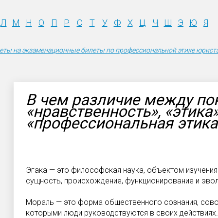
Л
М
Н
О
П
Р
С
Т
У
Ф
Х
Ц
Ч
Ш
Э
Ю
Я
еты на экзаменационные билеты по профессиональной этике юрист
В чем различие между по
«нравственность», «этика»
«профессиональная этика
Эгака — это философская наука, объектом изучения 
сущность, происхождение, функционирование и эво­
Мораль — это форма общественного сознания, совоку
которыми люди руководствуются в своих дей­ствиях