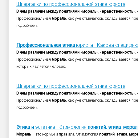
Шпаргалки по профессиональной этике юриста
В
чем
различие
между
понятиями
«
мораль
», «
нравственность
», 
Профессиональная
мораль
, как уже отмечалось, складывается преж
подробнее ».
Профессиональная
этика
юриста - Какова специфика 
В
чем
различие
между
понятиями
«
мораль
», «
нравственность
», 
Профессиональная
мораль
, как уже отмечалось, складывается пре
которых является человек.
Шпаргалки по профессиональной этике юриста
В
чем
различие
между
понятиями
«
мораль
», «
нравственность
», 
Профессиональная
мораль
, как уже отмечалось, складывается преж
подробнее ».
Этика
и
эстетика - Этимология
понятий
,
этика
,
морал
Мораль
– это нормы и правила, Этимология
понятий
,
этика
,
мор