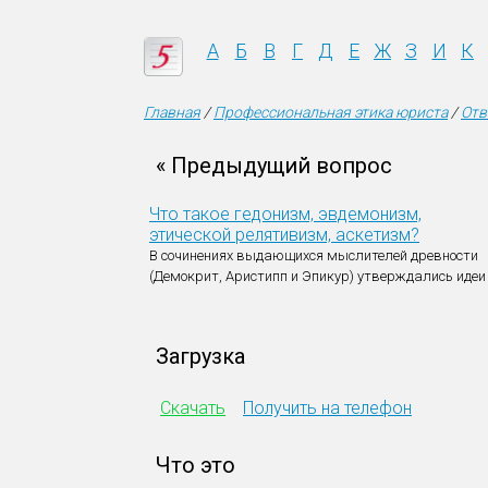
А
Б
В
Г
Д
Е
Ж
З
И
К
Главная
/
Профессиональная этика юриста
/
Отв
« Предыдущий вопрос
Что такое гедонизм, эвдемонизм,
этической релятивизм, аскетизм?
В сочинениях выдающихся мыслителей древности
(Демокрит, Ари­стипп и Эпикур) утверждались идеи
Загрузка
Скачать
Получить на телефон
Что это