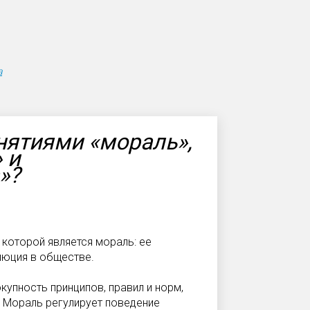
а
нятиями «мораль»,
 и
»?
которой явля­ется мораль: ее
люция в обществе.
пность прин­ципов, правил и норм,
. Мораль регулирует поведение