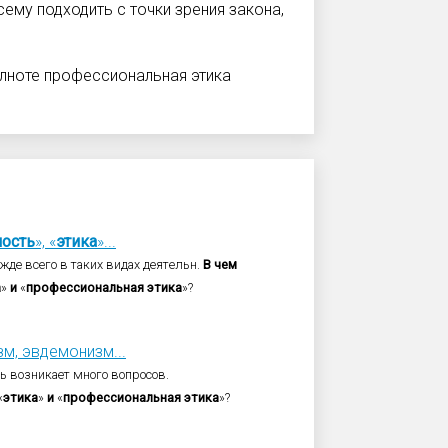
ему подходить с точки зрения закона,
лноте профес­сиональная этика
ность
», «
этика
»...
жде всего в таких видах деятельн.
В
чем
а
»
и
«
профессиональная
этика
»?
м, эвдемонизм...
сь возникает много вопросов.
«
этика
»
и
«
профессиональная
этика
»?