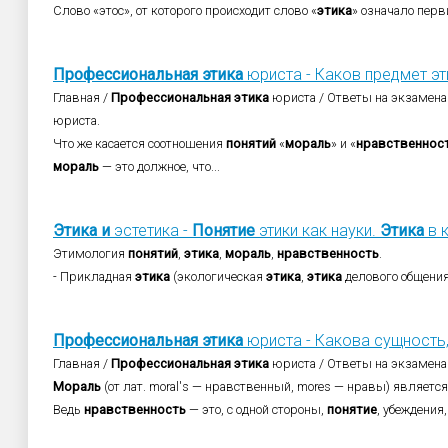
Слово «этос», от которого происходит слово «
этика
» означало перв
Профессиональная
этика
юриста - Каков предмет эт
Главная /
Профессиональная
этика
юриста / Ответы на экзамена
юриста.
Что же касается соотношения
понятий
«
мораль
» и «
нравственнос
мораль
— это должное, что...
Этика
и
эстетика -
Понятие
этики как науки.
Этика
в к
Этимология
понятий
,
этика
,
мораль
,
нравственность
.
- Прикладная
этика
(экологическая
этика
,
этика
делового общени
Профессиональная
этика
юриста - Какова сущность, 
Главная /
Профессиональная
этика
юриста / Ответы на экзамена
Мораль
(от лат. moral's — нравственный, mores — нравы) является
Ведь
нравственность
— это, с одной стороны,
понятие
, убеждения,