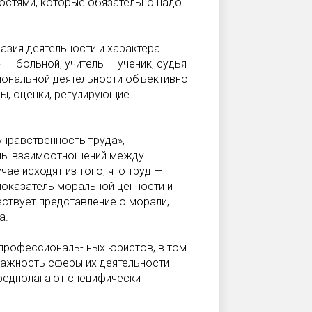
остями, которые обязательно надо
азия деятель­ности и характера
— больной, учитель — ученик, судья —
сиональной деятельности объективно
, оценки, регули­рующие
«нравствен­ность труда»,
рмы взаимоотношений между
чае исходят из того, что труд —
показатель моральной ценности и
ствует представление о мо­рали,
а.
профессиональ- ных юристов, в том
 важность сферы их деятельности
 предполагают специфически