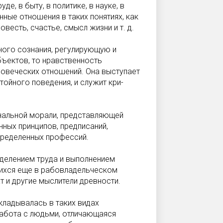
де, в быту, в политике, в науке, в
ые отношения в таких поня­тиях, как
овесть, счастье, смысл жизни и т. д.
ого сознания, регулирующую и
ъектов, то нравственность
ловеческих отношений. Она выступает
тойного поведения, и служит кри­
нальной морали, представляющей
ных принципов, предписаний,
пределенных профессий.
зделением труда и выполнением
шихся еще в рабовладельческом
ат и другие мыслители древности.
кладывалась в таких видах
работа с людьми, отличающаяся