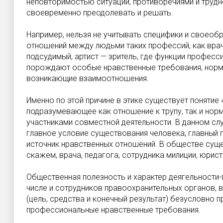
неповторимостью ситуаций, противоречиями и трудн
своевременно преодолевать и решать.
Например, нельзя не учитывать специфики и своеобр
отношений между людьми таких профессий, как врач 
подсудимый, артист — зритель, где функции профес
порождают особые нравственные требования, нормы
возникающие взаимоотношения.
Именно по этой причине в этике существует понятие 
подразумевающее как отношение к трупу, так и но
участниками совместной деятельности. В дан­ном слу
главное условие существования человека, главный 
источник нрав­ственных отношений. В обществе суще
скажем, врача, педагога, сотрудника милиции, юрист
Общественная полезность и характер деягельности-
числе и сотрудников правоохранительных орга­нов,
(цель, средства и конечный ре­зультат) безусловно
профессиональные нравственные требования.