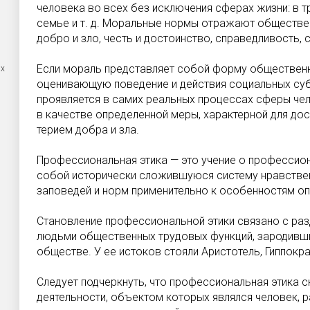
человека во всех без исключе­ния сферах жизни: в тру
семье и т. д. Моральные нормы отражают общественн
добро и зло, честь и достоинство, справедливость, с
Если мораль представляет собой форму общественн
ых
оценивающую поведение и действия социальных суб
проявляется в самих реальных процес­сах сферы че
в качестве опре­деленной меры, характерной для дос
терием добра и зла.
Профессиональная этика — это учение о профессио
собой исторически сложившуюся систему нравствен­
заповедей и норм применительно к осо­бенностям о
Становление профессиональной этики связано с ра
людьми общественных трудовых функций, зародив­
обществе. У ее истоков стояли Ари­стотель, Гиппокр
Следует подчеркнуть, что профессиональная этика с
деятельности, объектом которых являлся человек, 