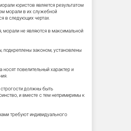
морали юристов является результатом
рм морали в их служебной
ся в следующих чертах.
я, морали не яв­ляются в максимальной
, подкреплены законом, установлены
 носят пове­лительный характер и
ния.
х строгости должны быть
инство, и вместе с тем непримиримы к
нами требуют индивидуального