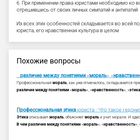
6. При применении права юристами необходимо ко вс
отрешившись от своих личных симпатий и ан­типатий.
Из всех этих особенностей складывается во всей по
юриста, его нравственная культура в целом.
Похожие вопросы
...
различие
между
понятиями
«
мораль
», «
нравствен
Профессиональная
мораль
, как уже отмечалось, складывается пре
различие
между
понятиями
«
мораль
», «
нравственность
», «
этик
Профессиональная
этика
юриста - Что такое гедониз
Этика
описывает
мораль
, объясняет
мораль
и учит морали. И зде
В
чем
различие
между
понятиями
«
мораль
», «
нравственность
», 