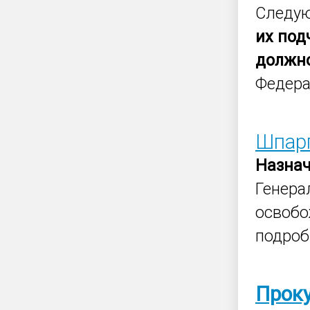
Следую
их
под
должн
Федера
Шпар
Назна
Генер
освобо
подроб
Прок