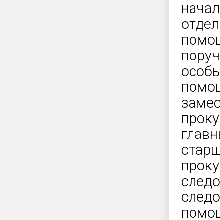
начал
отдел
помощ
поруч
особы
помощ
замес
проку
главн
старш
проку
следо
следо
помо