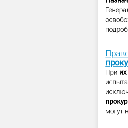
Назна
Генер
освобо
подроб
Право
прок
При
их
испыта
исключ
прокур
могут н