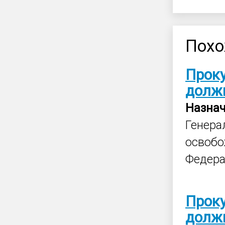
Похо
Прок
долж
Назна
Генер
освобо
Федера
Прок
долж