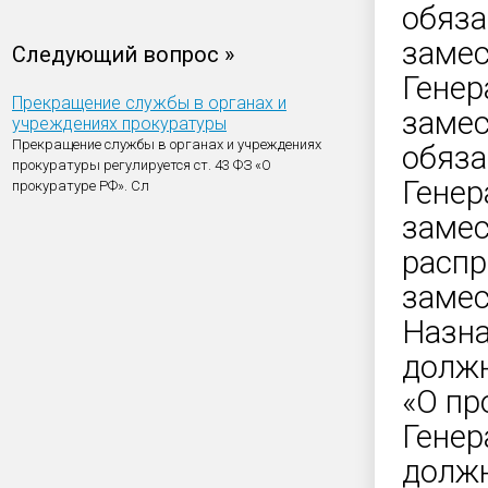
обяза
замес
Следующий вопрос »
Генер
Прекращение службы в органах и
замес
учреждениях прокуратуры
Прекращение службы в органах и учреждениях
обяза
прокуратуры регулируется ст. 43 ФЗ «О
Генер
прокуратуре РФ». Сл
замес
распр
замес
Назна
должн
«О пр
Генер
должн