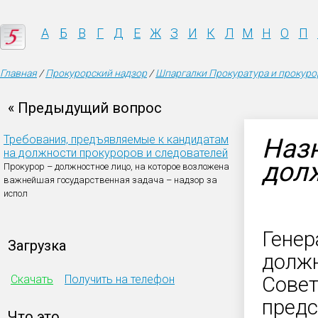
А
Б
В
Г
Д
Е
Ж
З
И
К
Л
М
Н
О
П
Главная
/
Прокурорский надзор
/
Шпаргалки Прокуратура и прокуро
« Предыдущий вопрос
Требования, предъявляемые к кандидатам
Наз
на должности прокуроров и следователей
долж
Прокурор – должностное лицо, на которое возложена
важнейшая государственная задача – надзор за
испол
Генер
Загрузка
должн
Скачать
Получить на телефон
Совет
предс
Что это