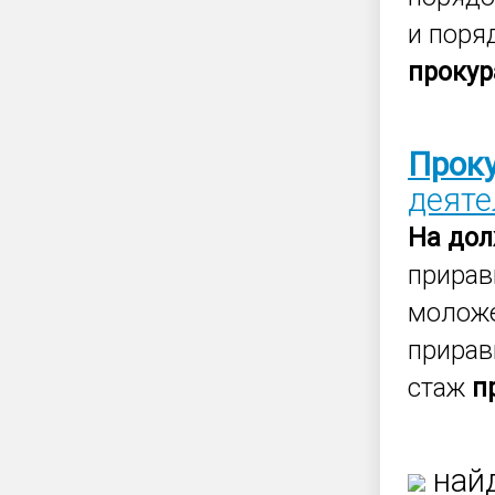
и поря
прокур
Прок
деят
На
дол
прирав
моложе
прирав
стаж
п
найд