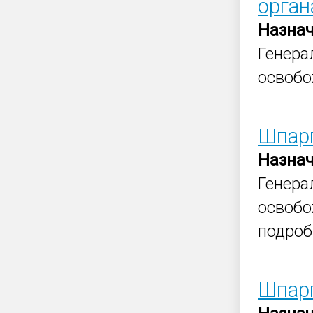
орган
Назна
Генер
освобо
Шпар
Назна
Генер
освобо
подроб
Шпар