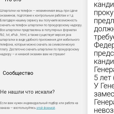
канди
проку
Шпаргалки на телефон — незаменимая вещь при сдаче
экзаменов, подготовке к контрольным работам и т.д.
предл
Благодаря нашему сервису вы получаете возможность
скачать на телефон шпаргалки по прокурорскому надзору.
должн
Все шпаргалки представлены в популярных форматах
требу
fb2, txt, ePub , html, а также существует версия java
шпаргалки в виде удобного приложения для мобильного
Федер
телефона, которые можно скачать за символическую
плату. Достаточно скачать шпаргалки по прокурорскому
предс
надзору — и никакой экзамен вам не страшен!
канди
Генер
Сообщество
5 лет
У Ген
Не нашли что искали?
замес
Генер
Если вам нужен индивидуальный подбор или работа на
невоз
заказа — воспользуйтесь
этой формой
.