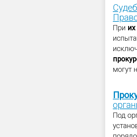
Судеб
Право
При
их
испыта
исключ
прокур
могут н
Прок
орган
Под ор
устано
поряд