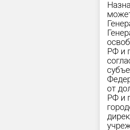
Назна
может
Генер
Генер
освоб
РФ и 
согла
субъе
Федер
от до
РФ и 
город
дирек
учреж