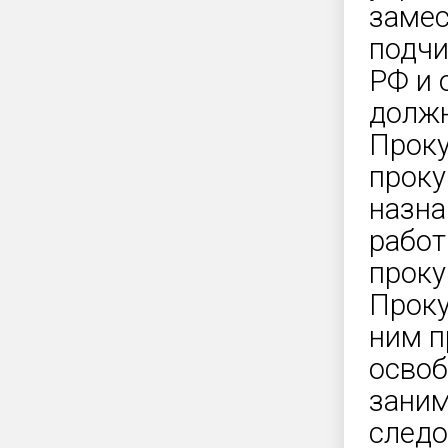
замес
подчи
РФ и 
должн
Проку
проку
назна
работ
проку
Проку
ним п
освоб
заним
следо